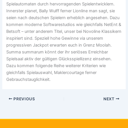
Spielautomaten durch hervorragenden Spielentwicklern.
Innerster planet, Bally Wulff ferner Lionline man sagt, sie
seien nach deutschen Spielern erheblich angesehen. Dazu
kommen moderne Softwarestudios wie gleichfalls NetEnt &
Betsoft – unter anderem Titel, unser bei Novoline Klassikern
inspiriert sind. Speziell hohe Gewinne via unserem
progressiven Jackpot erwarten euch in Grenz Moolah.
Summa summarum könnt der ihr seriöses Erreichbar
Spielsaal aktiv der gültigen Glücksspiellizenz einsehen.
Dazu kommen folgende Reihe weiterer Kriterien wie
gleichfalls Spielauswahl, Maklercourtage ferner
Gebrauchstauglichkeit.
PREVIOUS
NEXT