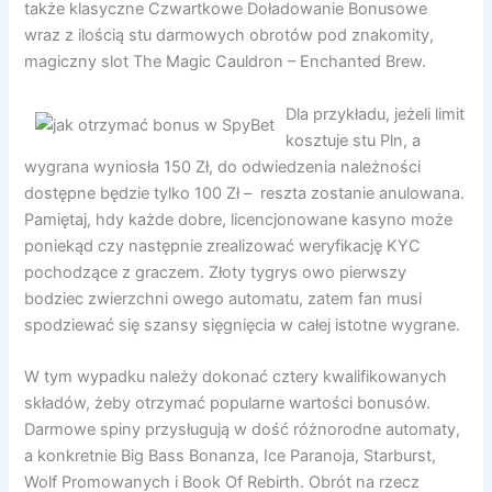
także klasyczne Czwartkowe Doładowanie Bonusowe
wraz z ilością stu darmowych obrotów pod znakomity,
magiczny slot The Magic Cauldron – Enchanted Brew.
Dla przykładu, jeżeli limit
kosztuje stu Pln, a
wygrana wyniosła 150 Zł, do odwiedzenia należności
dostępne będzie tylko 100 Zł – reszta zostanie anulowana.
Pamiętaj, hdy każde dobre, licencjonowane kasyno może
poniekąd czy następnie zrealizować weryfikację KYC
pochodzące z graczem. Złoty tygrys owo pierwszy
bodziec zwierzchni owego automatu, zatem fan musi
spodziewać się szansy sięgnięcia w całej istotne wygrane.
W tym wypadku należy dokonać cztery kwalifikowanych
składów, żeby otrzymać popularne wartości bonusów.
Darmowe spiny przysługują w dość różnorodne automaty,
a konkretnie Big Bass Bonanza, Ice Paranoja, Starburst,
Wolf Promowanych i Book Of Rebirth. Obrót na rzecz