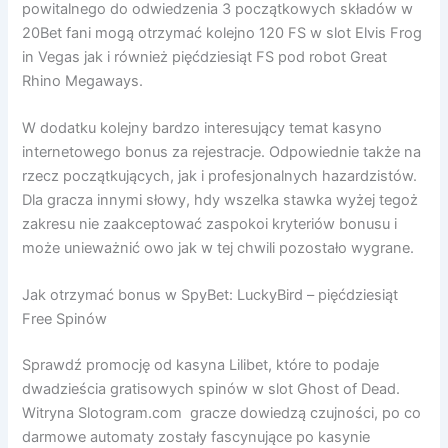
powitalnego do odwiedzenia 3 początkowych składów w
20Bet fani mogą otrzymać kolejno 120 FS w slot Elvis Frog
in Vegas jak i również pięćdziesiąt FS pod robot Great
Rhino Megaways.
W dodatku kolejny bardzo interesujący temat kasyno
internetowego bonus za rejestracje. Odpowiednie także na
rzecz początkujących, jak i profesjonalnych hazardzistów.
Dla gracza innymi słowy, hdy wszelka stawka wyżej tegoż
zakresu nie zaakceptować zaspokoi kryteriów bonusu i
może unieważnić owo jak w tej chwili pozostało wygrane.
Jak otrzymać bonus w SpyBet: LuckyBird – pięćdziesiąt
Free Spinów
Sprawdź promocję od kasyna Lilibet, które to podaje
dwadzieścia gratisowych spinów w slot Ghost of Dead.
Witryna Slotogram.com gracze dowiedzą czujności, po co
darmowe automaty zostały fascynujące po kasynie