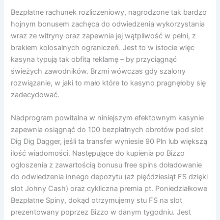
Bezpłatne rachunek rozliczeniowy, nagrodzone tak bardzo
hojnym bonusem zachęca do odwiedzenia wykorzystania
wraz ze witryny oraz zapewnia jej wątpliwość w pełni, z
brakiem kolosalnych ograniczeń. Jest to w istocie więc
kasyna typują tak obfitą reklamę – by przyciągnąć
świeżych zawodników. Brzmi wówczas gdy szalony
rozwiązanie, w jaki to mało które to kasyno pragnęłoby się
zadecydować.
Nadprogram powitalna w niniejszym efektownym kasynie
zapewnia osiągnąć do 100 bezpłatnych obrotów pod slot
Dig Dig Dagger, jeśli ta transfer wyniesie 90 Pln lub większą
ilość wiadomości. Następujące do kupienia po Bizzo
ogłoszenia z zawartością bonusu free spins doładowanie
do odwiedzenia innego depozytu (aż pięćdziesiąt FS dzięki
slot Johny Cash) oraz cykliczna premia pt. Poniedziałkowe
Bezpłatne Spiny, dokąd otrzymujemy stu FS na slot
prezentowany poprzez Bizzo w danym tygodniu. Jest