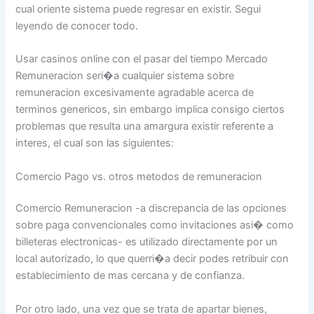
cual oriente sistema puede regresar en existir. Segui
leyendo de conocer todo.
Usar casinos online con el pasar del tiempo Mercado
Remuneracion seri�a cualquier sistema sobre
remuneracion excesivamente agradable acerca de
terminos genericos, sin embargo implica consigo ciertos
problemas que resulta una amargura existir referente a
interes, el cual son las siguientes:
Comercio Pago vs. otros metodos de remuneracion
Comercio Remuneracion -a discrepancia de las opciones
sobre paga convencionales como invitaciones asi� como
billeteras electronicas- es utilizado directamente por un
local autorizado, lo que querri�a decir podes retribuir con
establecimiento de mas cercana y de confianza.
Por otro lado, una vez que se trata de apartar bienes,