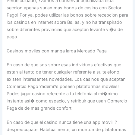
Perde cuidado, ?vamos a conservar actualizada esta
seccion apenas surjan mas bonos de casino con Sector
Pago! Por ya, podes utilizar las bonos sobre recepcion para
los casinos en internet sobre Bs. as. y no ha transpirado
sobre diferentes provincias que aceptan levante vi�a de
paga.
Casinos moviles con manga larga Mercado Paga
En caso de que sos sobre esas individuos efectivas que
estan al tanto de tener cualquier referente a su telefono,
existen interesantes novedades. Los casinos que aceptan
Comercio Pago ?ademi?s poseen plataformas moviles!
Podes jugar casino referente a tu telefonia al mi�nimo
instante asi� como espacio, y retribuir que usan Comercio
Paga de de mas grande confort.
En caso de que el casino nunca tiene una app movil, ?
despreocupate! Habitualmente, un monton de plataformas