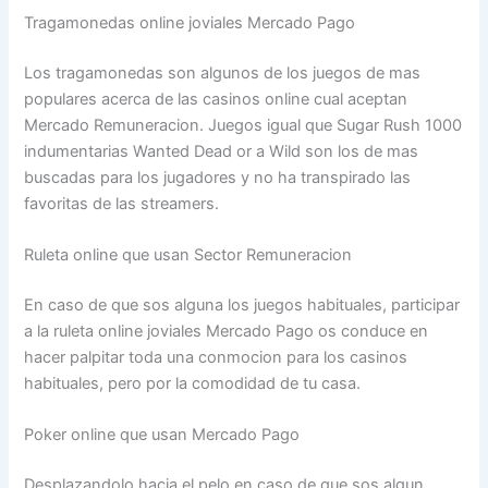
Tragamonedas online joviales Mercado Pago
Los tragamonedas son algunos de los juegos de mas
populares acerca de las casinos online cual aceptan
Mercado Remuneracion. Juegos igual que Sugar Rush 1000
indumentarias Wanted Dead or a Wild son los de mas
buscadas para los jugadores y no ha transpirado las
favoritas de las streamers.
Ruleta online que usan Sector Remuneracion
En caso de que sos alguna los juegos habituales, participar
a la ruleta online joviales Mercado Pago os conduce en
hacer palpitar toda una conmocion para los casinos
habituales, pero por la comodidad de tu casa.
Poker online que usan Mercado Pago
Desplazandolo hacia el pelo en caso de que sos algun