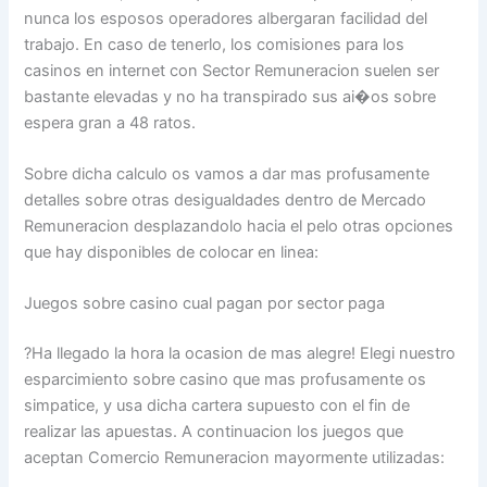
nunca los esposos operadores albergaran facilidad del
trabajo. En caso de tenerlo, los comisiones para los
casinos en internet con Sector Remuneracion suelen ser
bastante elevadas y no ha transpirado sus ai�os sobre
espera gran a 48 ratos.
Sobre dicha calculo os vamos a dar mas profusamente
detalles sobre otras desigualdades dentro de Mercado
Remuneracion desplazandolo hacia el pelo otras opciones
que hay disponibles de colocar en linea:
Juegos sobre casino cual pagan por sector paga
?Ha llegado la hora la ocasion de mas alegre! Elegi nuestro
esparcimiento sobre casino que mas profusamente os
simpatice, y usa dicha cartera supuesto con el fin de
realizar las apuestas. A continuacion los juegos que
aceptan Comercio Remuneracion mayormente utilizadas: