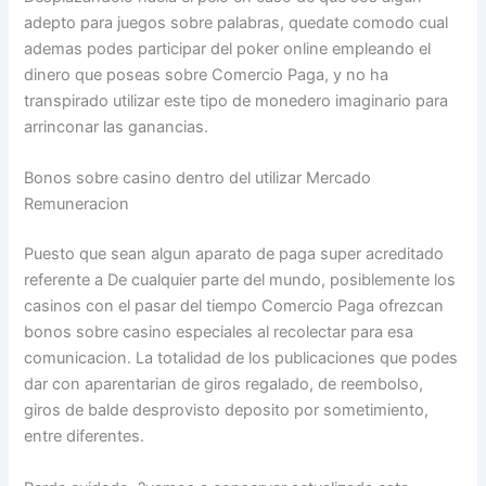
adepto para juegos sobre palabras, quedate comodo cual
ademas podes participar del poker online empleando el
dinero que poseas sobre Comercio Paga, y no ha
transpirado utilizar este tipo de monedero imaginario para
arrinconar las ganancias.
Bonos sobre casino dentro del utilizar Mercado
Remuneracion
Puesto que sean algun aparato de paga super acreditado
referente a De cualquier parte del mundo, posiblemente los
casinos con el pasar del tiempo Comercio Paga ofrezcan
bonos sobre casino especiales al recolectar para esa
comunicacion. La totalidad de los publicaciones que podes
dar con aparentarian de giros regalado, de reembolso,
giros de balde desprovisto deposito por sometimiento,
entre diferentes.