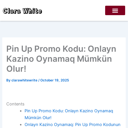
Skip
Clara White
to
content
Pin Up Promo Kodu: Onlayn
Kazino Oynamaq Mümkün
Olur!
By
clarawhitewrite
/
October 19, 2025
Contents
Pin Up Promo Kodu: Onlayn Kazino Oynamaq
Mümkün Olur!
Onlayn Kazino Oynamaq: Pin Up Promo Kodunun