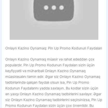
Onlayn Kazino Oynamaq: Pin Up Promo Kodunun Faydaları
Onlayn Kazino Oynamaq müasir və rahat ededdən çox
populardır. Pin Up Promo Kodunun Faydaları sizin üçün
keyfiyyətli və müharibəli Onlayn Kazino Oynamaq
müasirəsalını təmin edir. Əgər siz Onlayn Kazino Oynamaq
tədbirlərində qalqan faydalı olsun isə, Pin Up Promo
Kodunun Faydalarını yadda saxlayın. Bu kodlar sizin üçün
ən yaxşı Onlayn Kazino Oynamaq tədbirlerini saxlayır. Əgər
siz Onlayn Kazino Oynamaq tədbirlerini seçirsinizsə, Pin Up
Promo Kodunun Faydaları sizin üçün çox önemlidir. Bu