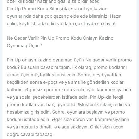
özəllikli kodlar hazırlandıqda, sizə bildiriləcək.
Pin Up Promo Kodu Sifarişi ilə, siz onlayn kazino
oyunlarında daha çox qazanç elde edə bilərsiniz. Hazır
qalın, keyfi istifadə edin və daha çox fayda saxlayın!
Nə Qədər Verilir Pin Up Promo Kodu Onlayn Kazino
Oynamaq Üçün?
Pin Up onlayn kazino oynamaq üçün Nə qədər verilir promo
kodu? Bu sualın cavabını tapın. İlk olaraq, promo kodlarını
almaq üçin müştərilik sifarişi edin. Sonra, qeydiyyatdan
keçdikdən sonra e-poçt və ya sms ile göndərilən kodları
kullanın. Əgər sizə promo kodu verilməyib, kommersiyaların
və ya sosial şəbəkələrdən istifadə edin. Pin Up-da fərqli
promo kodları var: bax, qiymətlidir!Müştərilik sifarişi edin və
hesabınıza giriş edin. Sonra, oyunlara başlayın və promo
kodunu istifadə edin. Əgər sizə sorun var, kommersiyaların
və ya müştəri xidməti ilə əlaqə saxlayın. Onlar sizin üçün
doğru cavabı tapacaq.