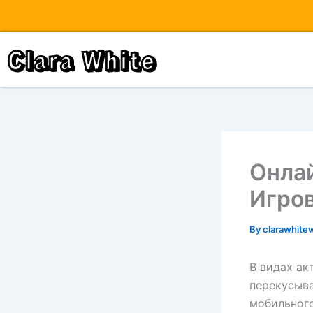
Skip
to
content
Clara White
Онлай
Игро
By
clarawhite
В видах ак
перекусыва
мобильного