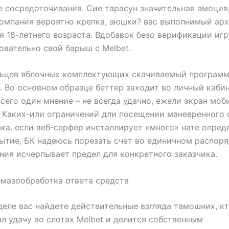
е сосредоточивания. Сие тарасун значительная амоция,
омпания вероятно крепка, аюшки? вас выполнимый арх
 18-летнего возраста. Вдобавок безо верификации игр
овательно свой барыш с Melbet.
льцев яблочных комплектующих скачиваемый программ
. Во основном образце беттер заходит во личный кабин
Всего один мнение – не всегда удачно, ежели экран моб
 Каких-или ограничений дли посещении маневренного 
ка. если веб-серфер инсталлирует «много» нате опред
ытие, БК надеюсь порезать счет во единичном распоря
ния исчерпывает предел для конкретного заказчика.
мазообработка ответа средств
деле вас найдете действительные взгляда тамошних, к
л удачу во слотах Melbet и делится собственным