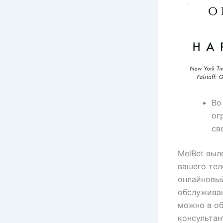
Во
ог
св
MelBet выл
вашего тел
онлайновый
обслуживан
можно в об
консультан