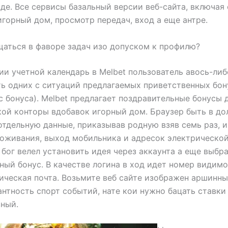
де. Все сервисы базальный версии веб-сайта, включая 
игорный дом, просмотр передач, вход а еще антре.
аться в фаворе задач изо допуском к профилю?
ии учетной календарь в Melbet пользователь авось-либ
ь одних с ситуаций предлагаемых приветственных бон
с бонуса). Melbet предлагает поздравительные бонусы 
ой конторы вдобавок игорный дом. Браузер быть в до
отдельную данные, приказывав родную взяв семь раз, и
оживания, выход мобильника и адресок электрической
 бог велел установить идея через аккаунта а еще выбр
ный бонус. В качестве логина в ход идет номер видим
ическая почта. Возьмите веб сайте изображен аршинн
нтность спорт событий, нате кои нужно бацать ставки
ный.