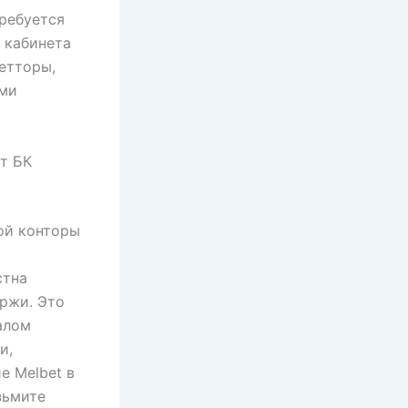
требуется
 кабинета
етторы,
ами
т БК
ой конторы
стна
ржи. Это
алом
и,
е Melbet в
зьмите