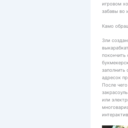
игровом хо
забавы во 
Камо обращ
Зли создан
выкарабкат
покончить 
букмекерск
заполнить 
адресок пр
После чего
закрасоуль
или электр
многовариа
интерактив