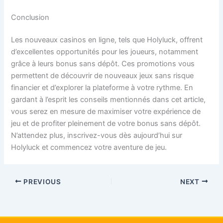
Conclusion
Les nouveaux casinos en ligne, tels que Holyluck, offrent
d’excellentes opportunités pour les joueurs, notamment
grâce à leurs bonus sans dépôt. Ces promotions vous
permettent de découvrir de nouveaux jeux sans risque
financier et d’explorer la plateforme à votre rythme. En
gardant à l’esprit les conseils mentionnés dans cet article,
vous serez en mesure de maximiser votre expérience de
jeu et de profiter pleinement de votre bonus sans dépôt.
N’attendez plus, inscrivez-vous dès aujourd’hui sur
Holyluck et commencez votre aventure de jeu.
PREVIOUS
NEXT