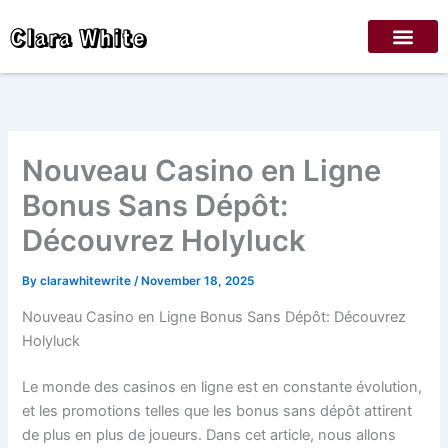
Skip
Clara White
to
content
Nouveau Casino en Ligne
Bonus Sans Dépôt:
Découvrez Holyluck
By
clarawhitewrite
/
November 18, 2025
Nouveau Casino en Ligne Bonus Sans Dépôt: Découvrez
Holyluck
Le monde des casinos en ligne est en constante évolution,
et les promotions telles que les bonus sans dépôt attirent
de plus en plus de joueurs. Dans cet article, nous allons