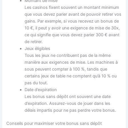
Montant de mise
Les casinos fixent souvent un montant minimum
que vous devez parier avant de pouvoir retirer vos
gains. Par exemple, si vous recevez un bonus de
10 €, il peut y avoir une exigence de mise de 30x,
ce qui signifie que vous devez parier 300 € avant
de retirer.
Jeux éligibles
Tous les jeux ne contribuent pas de la même
manière aux exigences de mise. Les machines à
sous peuvent compter à 100 %, tandis que
certains jeux de table ne comptent qu’à 10 % ou
pas du tout.
Date d’expiration
Les bonus sans dépôt ont souvent une date
d’expiration. Assurez-vous de jouer dans les
délais impartis pour ne pas perdre votre bonus.
Conseils pour maximiser votre bonus sans dépôt