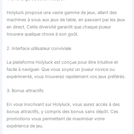
Holyluck propose une vaste gamme de jeux, allant des
machines à sous aux jeux de table, en passant par les jeux
en direct. Cette diversité garantit que chaque joueur
trouvera quelque chose à son goût.
2. Interface utilisateur conviviale
La plateforme Holyluck est conçue pour être intuitive et
facile à naviguer. Que vous soyez un joueur novice ou
expérimenté, vous trouverez rapidement vos jeux préférés.
3. Bonus attractifs
En vous inscrivant sur Holyluck, vous aurez accès à des
bonus attractifs, y compris des bonus sans dépôt. Ces
promotions vous permettent de maximiser votre
expérience de jeu.