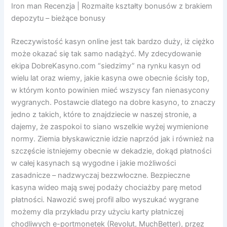
Iron man Recenzja | Rozmaite kształty bonusów z brakiem
depozytu – bieżące bonusy
Rzeczywistość kasyn online jest tak bardzo duży, iż ciężko
może okazać się tak samo nadążyć. My zdecydowanie
ekipa DobreKasyno.com “siedzimy” na rynku kasyn od
wielu lat oraz wiemy, jakie kasyna owe obecnie ścisły top,
w którym konto powinien mieć wszyscy fan nienasycony
wygranych. Postawcie dlatego na dobre kasyno, to znaczy
jedno z takich, które to znajdziecie w naszej stronie, a
dajemy, że zaspokoi to siano wszelkie wyżej wymienione
normy. Ziemia błyskawicznie idzie naprzód jak i również na
szczęście istniejemy obecnie w dekadzie, dokąd płatności
w całej kasynach są wygodne i jakie możliwości
zasadnicze – nadzwyczaj bezzwłoczne. Bezpieczne
kasyna wideo mają swej podaży chociażby parę metod
płatności. Nawozić swej profil albo wyszukać wygrane
możemy dla przykładu przy użyciu karty płatniczej
chodliwych e-portmonetek (Revolut, MuchBetter), przez