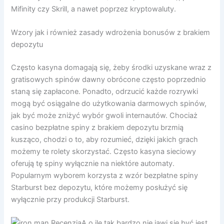
Mifinity czy Skrill, a nawet poprzez kryptowaluty.
Wzory jak i również zasady wdrożenia bonusów z brakiem
depozytu
Często kasyna domagają się, żeby środki uzyskane wraz z
gratisowych spinów dawny obrócone często poprzednio
staną się zapłacone. Ponadto, odrzucić każde rozrywki
mogą być osiągalne do użytkowania darmowych spinów,
jak być może zniżyć wybór gwoli internautów. Chociaż
casino bezpłatne spiny z brakiem depozytu brzmią
kusząco, chodzi o to, aby rozumieć, dzięki jakich grach
możemy te rolety skorzystać. Często kasyna sieciowy
oferują tę spiny wyłącznie na niektóre automaty.
Popularnym wyborem korzysta z wzór bezpłatne spiny
Starburst bez depozytu, które możemy posłużyć się
wyłącznie przy produkcji Starburst.
A o ile tak bardzo nie jawi się być jest