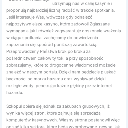
utrzymują nas w całej kasynie i
proponują najbardziej liczną radość w trakcie spotkania.
Jeśli interesuje Was, wówczas gdy odnaleźć
najpozytywniejsze kasyno, które zadowoli Zglaszane
wymagania jak i również zagwarantuje doskonałe wrażenia
w ciągu spotkania, zachęcamy do odwiedzenia
zapoznania się spośród poniższą zawartością.
Przeprowadzimy Państwa krok po kroku za
pośrednictwem całkowity tok, a przy sposobności
zobrazujemy, które to drogocenne wiadomości możecie
znaleźć w naszym portalu. Dzięki nam będziecie pluskać
baczności po morzu hazardu oraz wypływać dzięki
rozległe wody, penetrując każde głębiny przez internet
hazardu.
Szkopuł opiera się jednak za zakupach grupowych, iż
wynika więcej stron, które zajmują się sprzedażą
komputerów kasynowych. Własny strona postanowił więc
opisać kilka sektora, które będą wypróbowane, pewne, jak