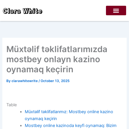
Skip
Clara White
to
content
Müxtəlif təklifatlarımızda
mostbey onlayn kazino
oynamaq keçirin
By
clarawhitewrite
/
October 13, 2025
Table
Müxtəlif təklifatlarımız: Mostbey online kazino
oynamaq keçirin
Mostbey online kazinoda keyfi oynamaq: Bizim