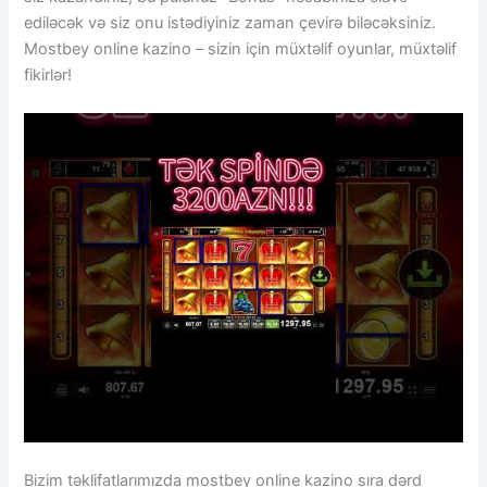
ediləcək və siz onu istədiyiniz zaman çevirə biləcəksiniz.
Mostbey online kazino – sizin için müxtəlif oyunlar, müxtəlif
fikirlər!
Bizim təklifatlarımızda mostbey online kazino sıra dərd