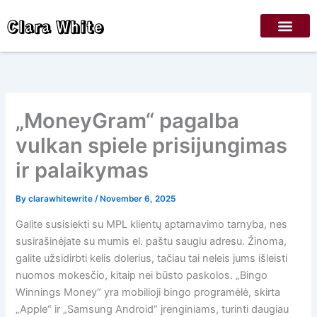
Skip
Clara White
to
content
„MoneyGram“ pagalba
vulkan spiele prisijungimas
ir palaikymas
By
clarawhitewrite
/
November 6, 2025
Galite susisiekti su MPL klientų aptarnavimo tarnyba, nes
susirašinėjate su mumis el. paštu saugiu adresu. Žinoma,
galite užsidirbti kelis dolerius, tačiau tai neleis jums išleisti
nuomos mokesčio, kitaip nei būsto paskolos.
„Bingo
Winnings Money“ yra mobilioji bingo programėlė, skirta
„Apple“ ir „Samsung Android“ įrenginiams, turinti daugiau