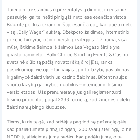
Turėdami tūkstančius reprezentatyvių didmiesčių visame
pasaulyje, galite įnešti pinigų iš netoliese esančios vietos.
Braukite per kitą ekrano viršuje esančią dalį, kad apeitumėte
visą „Bally Wager“ aukštą. Džekpoto žaidimas, internetinio
pokerio turnyrai, lošimo verslo privilegijos ir, žinoma, visa
mūsų ištikima šeimos iš šeimos Las Vegaso širdis yra
įprasta paminėta. „Bally Choice Sporting Events & Casino“
svetainė siūlo tą pačią novatorišką širdį jūsų ranka
pasiekiamoje vietoje – tai naujas sporto lažybų pasiūlymas
ir galimybė žaisti vietinius kazino žaidimus. Būtent naujos
sporto lažybų galimybės nuotykis – internetinio lošimo
verslo etapas. Užsiprenumeravę jus gali reglamentuoti
lošimo procentas pagal 2396 licenciją, kad žmonės galėtų
žaisti namų bingo klubuose.
Tiems, kurie teigė, kad pridėjus pagrindinę pažangią gėlę,
kad pasiektumėte pirmąjį žingsnį, 200 svarų sterlingų, o ne
NCDP, jų atleidimas jums padės, kad padėtų jums, o tai