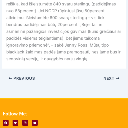
reiškia, kad išleistumėte 840 svarų sterlingų (padidėjimas
nuo 68percent). Jei NCDP rūpintųsi jūsų 50percent
atleidimu, išleistumėte 600 svarų sterlingų – vis tiek
bendras padidėjimas būtų 20percent. „Beje, tai ne
asmeninė pažangios investicijos gavimas (kuris greičiausiai
padidės visiems teigiantiems), bet jiems taikoma
ignoravimo priemonė“, – sakė Jenny Ross. Mūsų tipo
blackjack žaidimas padės jums pramogauti, nes jame bus ir
senovinių versijų, ir daugybės naujų vingių.
PREVIOUS
NEXT
Follow Me:
F
T
I
Y
a
w
n
o
c
i
s
u