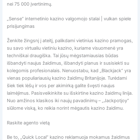
nei 75 000 įvertinimų.
„Sense“ internetinio kazino valgomojo stalai | vulkan spiele
prisijungimas
Ženkite žingsnį į ateitį, palikdami vietinius kazino pramogas,
su savo virtualiu vietiniu kazino, kuriame visuomenė yra
techniškai draugiška. Tai jūsų mėgstamiausias būdas
išbandyti naujus žaidimus, išbandyti planus ir susisiekti su
kolegomis profesionalais. Nenuostabu, kad „Blackjack“ yra
vienas populiariausių kazino žaidimų Britanijoje. Turėdami
šiek tiek lėšų ir vos per akimirką galite švęsti naujus
laimėjimus. Pasisveikinkite su išskirtine kazino žaidimų linija.
Nuo amžinos klasikos iki naujų pavadinimų – „Jackpotjoy“
siūlome viską, ko reikia norint mėgautis kazino žaidimu.
Raskite agento vietą
Be to, „Quick Local“ kazino reklamuoja mokamus žaidimus