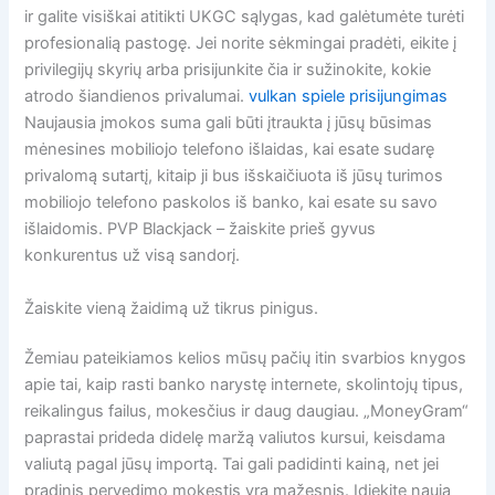
ir galite visiškai atitikti UKGC sąlygas, kad galėtumėte turėti
profesionalią pastogę. Jei norite sėkmingai pradėti, eikite į
privilegijų skyrių arba prisijunkite čia ir sužinokite, kokie
atrodo šiandienos privalumai.
vulkan spiele prisijungimas
Naujausia įmokos suma gali būti įtraukta į jūsų būsimas
mėnesines mobiliojo telefono išlaidas, kai esate sudarę
privalomą sutartį, kitaip ji bus išskaičiuota iš jūsų turimos
mobiliojo telefono paskolos iš banko, kai esate su savo
išlaidomis. PVP Blackjack – žaiskite prieš gyvus
konkurentus už visą sandorį.
Žaiskite vieną žaidimą už tikrus pinigus.
Žemiau pateikiamos kelios mūsų pačių itin svarbios knygos
apie tai, kaip rasti banko narystę internete, skolintojų tipus,
reikalingus failus, mokesčius ir daug daugiau. „MoneyGram“
paprastai prideda didelę maržą valiutos kursui, keisdama
valiutą pagal jūsų importą. Tai gali padidinti kainą, net jei
pradinis pervedimo mokestis yra mažesnis. Įdiekite naują