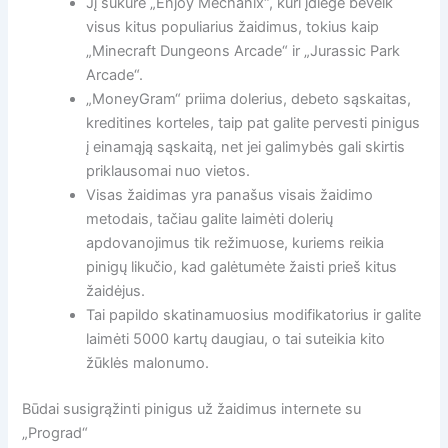
Jį sukūrė „Enjoy Mechanix“, kuri įdiegė beveik
visus kitus populiarius žaidimus, tokius kaip
„Minecraft Dungeons Arcade“ ir „Jurassic Park
Arcade“.
„MoneyGram“ priima dolerius, debeto sąskaitas,
kreditines korteles, taip pat galite pervesti pinigus
į einamąją sąskaitą, net jei galimybės gali skirtis
priklausomai nuo vietos.
Visas žaidimas yra panašus visais žaidimo
metodais, tačiau galite laimėti dolerių
apdovanojimus tik režimuose, kuriems reikia
pinigų likučio, kad galėtumėte žaisti prieš kitus
žaidėjus.
Tai papildo skatinamuosius modifikatorius ir galite
laimėti 5000 kartų daugiau, o tai suteikia kito
žūklės malonumo.
Būdai susigrąžinti pinigus už žaidimus internete su
„Prograd“