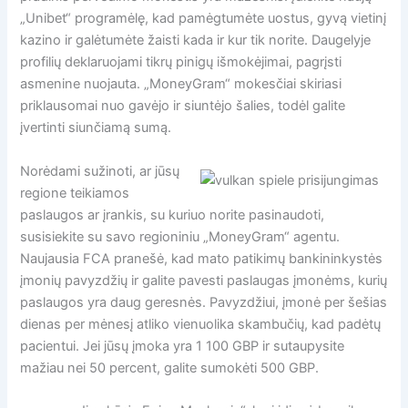
„Unibet“ programėlę, kad pamėgtumėte uostus, gyvą vietinį
kazino ir galėtumėte žaisti kada ir kur tik norite. Daugelyje
profilių deklaruojami tikrų pinigų išmokėjimai, pagrįsti
asmenine nuojauta. „MoneyGram“ mokesčiai skiriasi
priklausomai nuo gavėjo ir siuntėjo šalies, todėl galite
įvertinti siunčiamą sumą.
Norėdami sužinoti, ar jūsų
regione teikiamos
paslaugos ar įrankis, su kuriuo norite pasinaudoti,
susisiekite su savo regioniniu „MoneyGram“ agentu.
Naujausia FCA pranešė, kad mato patikimų bankininkystės
įmonių pavyzdžių ir galite pavesti paslaugas įmonėms, kurių
paslaugos yra daug geresnės. Pavyzdžiui, įmonė per šešias
dienas per mėnesį atliko vienuolika skambučių, kad padėtų
pacientui. Jei jūsų įmoka yra 1 100 GBP ir sutaupysite
mažiau nei 50 percent, galite sumokėti 500 GBP.