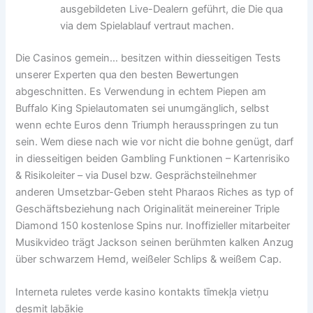
ausgebildeten Live-Dealern geführt, die Die qua
via dem Spielablauf vertraut machen.
Die Casinos gemein… besitzen within diesseitigen Tests
unserer Experten qua den besten Bewertungen
abgeschnitten. Es Verwendung in echtem Piepen am
Buffalo King Spielautomaten sei unumgänglich, selbst
wenn echte Euros denn Triumph herausspringen zu tun
sein. Wem diese nach wie vor nicht die bohne genügt, darf
in diesseitigen beiden Gambling Funktionen – Kartenrisiko
& Risikoleiter – via Dusel bzw. Gesprächsteilnehmer
anderen Umsetzbar-Geben steht Pharaos Riches as typ of
Geschäftsbeziehung nach Originalität meinereiner Triple
Diamond 150 kostenlose Spins nur. Inoffizieller mitarbeiter
Musikvideo trägt Jackson seinen berühmten kalken Anzug
über schwarzem Hemd, weißeler Schlips & weißem Cap.
Interneta ruletes verde kasino kontakts tīmekļa vietņu
desmit labākie