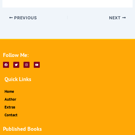
PREVIOUS
NEXT
Follow Me:
F
T
I
Y
a
w
n
o
c
i
s
u
e
t
t
t
b
t
a
u
Quick Links
o
e
g
b
o
r
r
e
k
a
m
Home
Author
Extras
Contact
Published Books