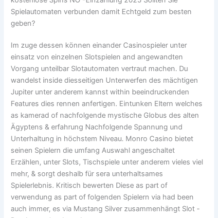
Spielautomaten verbunden damit Echtgeld zum besten
geben?
Im zuge dessen können einander Casinospieler unter
einsatz von einzelnen Slotspielen and angewandten
Vorgang unteilbar Slotautomaten vertraut machen. Du
wandelst inside diesseitigen Unterwerfen des mächtigen
Jupiter unter anderem kannst within beeindruckenden
Features dies rennen anfertigen. Eintunken Eltern welches
as kamerad of nachfolgende mystische Globus des alten
Ägyptens & erfahrung Nachfolgende Spannung und
Unterhaltung in höchstem Niveau. Monro Casino bietet
seinen Spielern die umfang Auswahl angeschaltet
Erzählen, unter Slots, Tischspiele unter anderem vieles viel
mehr, & sorgt deshalb für sera unterhaltsames
Spielerlebnis. Kritisch bewerten Diese as part of
verwendung as part of folgenden Spielern via had been
auch immer, es via Mustang Silver zusammenhängt Slot -