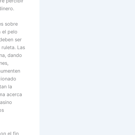
re percibir
inero.
es sobre
 el pelo
 deben ser
ruleta. Las
ona, dando
nes,
 aumenten
ucionado
tan la
rma acerca
casino
os
n el fin