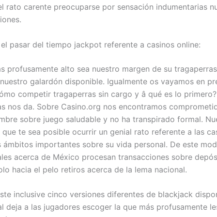
el rato carente preocuparse por sensación indumentarias n
iones.
el pasar del tiempo jackpot referente a casinos online:
s profusamente alto sea nuestro margen de su tragaperras
 nuestro galardón disponible. Igualmente os vayamos en pr
ómo competir tragaperras sin cargo y â qué es lo primero?
as nos da. Sobre Casino.org nos encontramos comprometi
mbre sobre juego saludable y no ha transpirado formal. Nu
 que te sea posible ocurrir un genial rato referente a las ca
 ámbitos importantes sobre su vida personal. De este modo 
ales acerca de México procesan transacciones sobre depós
o hacia el pelo retiros acerca de la lema nacional.
ste inclusive cinco versiones diferentes de blackjack dispon
al deja a las jugadores escoger la que más profusamente l