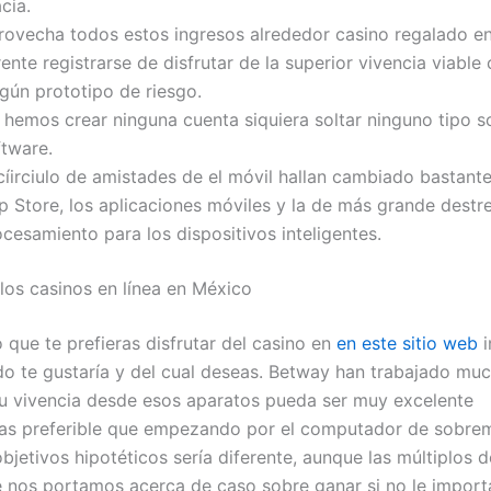
cia.
rovecha todos estos ingresos alrededor casino regalado en
ente registrarse de disfrutar de la superior vivencia viable
gún prototipo de riesgo.
 hemos crear ninguna cuenta siquiera soltar ninguno tipo s
ftware.
cí­irciulo de amistades de el móvil hallan cambiado bastant
p Store, los aplicaciones móviles y la de más grande destr
cesamiento para los dispositivos inteligentes.
los casinos en línea en México
 que te prefieras disfrutar del casino en
en este sitio web
i
do te gustaría y del cual deseas. Betway han trabajado muc
su vivencia desde esos aparatos pueda ser muy excelente
as preferible que empezando por el computador de sobre
bjetivos hipotéticos serí­a diferente, aunque las múltiplos d
 nos portamos acerca de caso sobre ganar si no le import