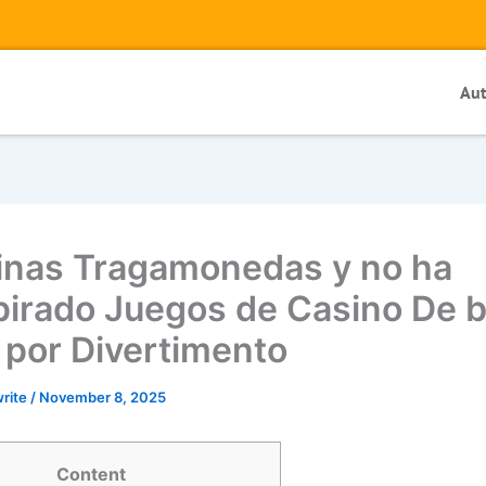
Au
nas Tragamonedas y no ha
pirado Juegos de Casino De 
 por Divertimento
write
/
November 8, 2025
Content