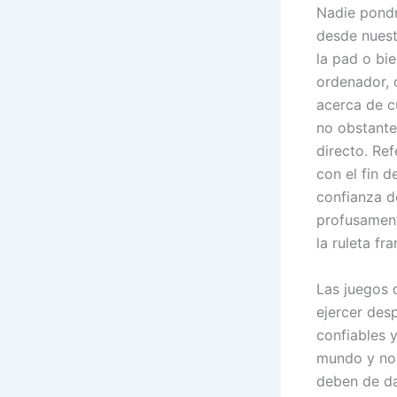
Nadie pondr
desde nues
la pad o bi
ordenador, 
acerca de c
no obstante
directo. Ref
con el fin 
confianza d
profusament
la ruleta fr
Las juegos 
ejercer des
confiables 
mundo y no 
deben de da