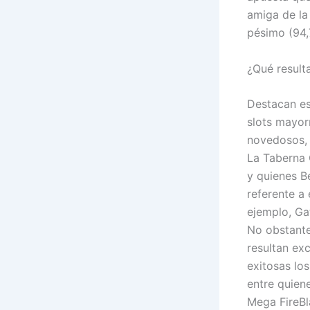
amiga de la
pésimo (94,
¿Qué resulta
Destacan es
slots mayo
novedosos,
La Taberna 
y quienes 
referente a 
ejemplo, Ga
No obstant
resultan ex
exitosas los
entre quiene
Mega FireBl