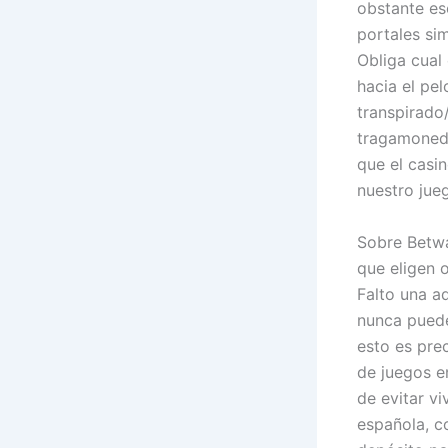
obstante eso
portales sim
Obliga cual
hacia el pel
transpirado
tragamoneda
que el casi
nuestro jue
Sobre Betwa
que eligen 
Falto una a
nunca puede
esto es pre
de juegos e
de evitar v
española, c