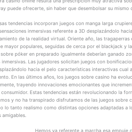
ra casino online resulta una prescripción muy atractiva sob
way puede ofrecerte, sin haber que desembolsar su mismo d
as tendencias incorporan juegos con manga larga crupier
sensaciones inmersivas referente a 3D desplazándolo hacia
amiento de la realidad virtual. Oriente año, las tragaperras
de mayor populares, seguidas de cerca por el blackjack y la 
s sobre póker en preparado igualmente deberían ganado z
 inmersivas. Las jugadores solicitan juegos con bonificacio
splazándolo hacia el pelo características interactivas cual
ento. En las últimos años, los juegos sobre casino ha evol
vamente, trayendo innovaciones emocionantes que incremen
l consumidor. Estas tendencias están revolucionando la fo
amos y no ha transpirado disfrutamos de las juegos sobre 
do lo tanto realismo como distintas opciones adaptadas a l
s amigables.
Hemos ya referente a marcha esa empuje co