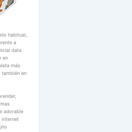
io habitual,
erente a
icial data
o en
uleta más
y también en
prender,
ormas
te adorable
 internet
 ¡no