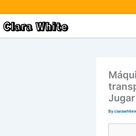
Skip
to
content
Clara White
Máqui
trans
Jugar
By
clarawhite