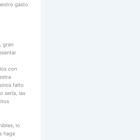
uestro gasto
, gran
esentar
dos con
estra
sinos falto
serí­a, las
itos
ibles, lo
es haga