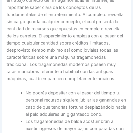
el trabajo correcto de la tragamonedas en internet, es
importante saber clara de los conceptos de las
fundamentales de el entretenimiento. Al completo revuelta
sin cargo guarda cualquier concepto, el cual presenta la
cantidad de recursos que apuestas en completo revuelta
de los carretes. El esparcimiento empieza con el pasar del
tiempo cualquier cantidad sobre créditos ilimitados,
desprovisto tiempo máximo así­ como joviales todas las
características sobre una máquina tragamonedas
tradicional. Los tragamonedas modernos poseen muy
raras maniobras referente a habitual con las antiguas
máquinas, cual bien parecen completamente arcaicas.
No podrás depositar con el pasar del tiempo tu
personal recursos siquiera jubilar las ganancias en
caso de que tendrí­as fortuna desplazándolo hacia
el pelo adquieres un gigantesco bono.
Los tragamonedas de balde acostumbran a
existir ingresos de mayor bajos comparadas con