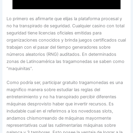
Lo primero es afirmarte que elijas la plataforma procesal y
no ha transpirado de seguridad. Cualquier casino con total
seguridad tiene licencias oficiales emitidas para
organizaciones conocidos y brinda juegos certificados cual
trabajan con el pasar del tiempo generadores sobre
números aleatorios (RNG) auditados. En determinados
zonas de Latinoamérica las tragamonedas se saben como
“maquinitas”.
Como podrí­a ser, participar gratuito tragamonedas es una
magnifico manera sobre estudiar las reglas del
entretenimiento y no ha transpirado percibir diferentes
máquinas desprovisto haber que invertir recursos. Es
indudable cual en el referirnos a los novedosas slots,
andamos chismorreando de máquinas mayormente
representativas cual las rudimentarias máquinas sobre
palanca y 3 tambores. Esto posee la ventaja de lograr a la