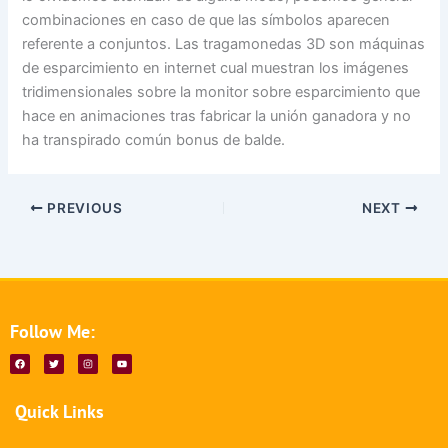
combinaciones en caso de que las símbolos aparecen
referente a conjuntos. Las tragamonedas 3D son máquinas
de esparcimiento en internet cual muestran los imágenes
tridimensionales sobre la monitor sobre esparcimiento que
hace en animaciones tras fabricar la unión ganadora y no
ha transpirado común bonus de balde.
PREVIOUS
NEXT
Follow Me:
F
T
I
Y
a
w
n
o
c
i
s
u
e
t
t
t
b
t
a
u
Quick Links
o
e
g
b
o
r
r
e
k
a
m