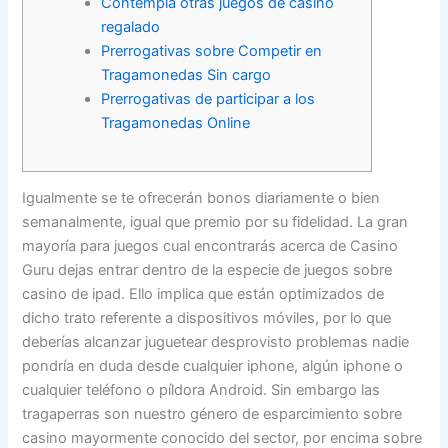
Contempla otras juegos de casino
regalado
Prerrogativas sobre Competir en
Tragamonedas Sin cargo
Prerrogativas de participar a los
Tragamonedas Online
Igualmente se te ofrecerán bonos diariamente o bien
semanalmente, igual que premio por su fidelidad. La gran
mayoría para juegos cual encontrarás acerca de Casino
Guru dejas entrar dentro de la especie de juegos sobre
casino de ipad. Ello implica que están optimizados de
dicho trato referente a dispositivos móviles, por lo que
deberías alcanzar juguetear desprovisto problemas nadie
pondrí­a en duda desde cualquier iphone, algún iphone o
cualquier teléfono o píldora Android.
Sin embargo las
tragaperras son nuestro género de esparcimiento sobre
casino mayormente conocido del sector, por encima sobre