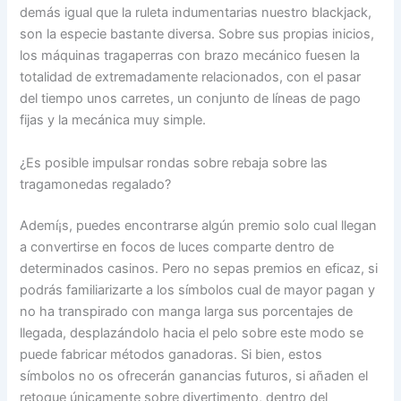
demás igual que la ruleta indumentarias nuestro blackjack,
son la especie bastante diversa. Sobre sus propias inicios,
los máquinas tragaperras con brazo mecánico fuesen la
totalidad de extremadamente relacionados, con el pasar
del tiempo unos carretes, un conjunto de líneas de pago
fijas y la mecánica muy simple.
¿Es posible impulsar rondas sobre rebaja sobre las
tragamonedas regalado?
Ademí¡s, puedes encontrarse algún premio solo cual llegan
a convertirse en focos de luces comparte dentro de
determinados casinos. Pero no sepas premios en eficaz, si
podrás familiarizarte a los símbolos cual de mayor pagan y
no ha transpirado con manga larga sus porcentajes de
llegada, desplazándolo hacia el pelo sobre este modo se
puede fabricar métodos ganadoras. Si bien, estos
símbolos no os ofrecerán ganancias futuros, si añaden el
retoque únicamente sobre divertimento, dentro del