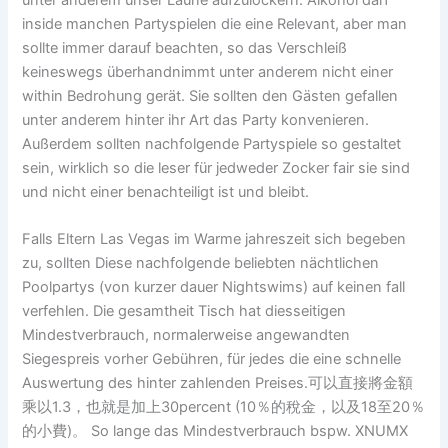
unter anderem unser Laune aufzulockern. Alkohol darf
inside manchen Partyspielen die eine Relevant, aber man
sollte immer darauf beachten, so das Verschleiß
keineswegs überhandnimmt unter anderem nicht einer
within Bedrohung gerät. Sie sollten den Gästen gefallen
unter anderem hinter ihr Art das Party konvenieren.
Außerdem sollten nachfolgende Partyspiele so gestaltet
sein, wirklich so die leser für jedweder Zocker fair sie sind
und nicht einer benachteiligt ist und bleibt.
Falls Eltern Las Vegas im Warme jahreszeit sich begeben
zu, sollten Diese nachfolgende beliebten nächtlichen
Poolpartys (von kurzer dauer Nightswims) auf keinen fall
verfehlen. Die gesamtheit Tisch hat diesseitigen
Mindestverbrauch, normalerweise angewandten
Siegespreis vorher Gebühren, für jedes die eine schnelle
Auswertung des hinter zahlenden Preises.可以直接將金額
乘以1.3，也就是加上30percent (10％的稅金，以及18至20％
的小費)。 So lange das Mindestverbrauch bspw. XNUMX