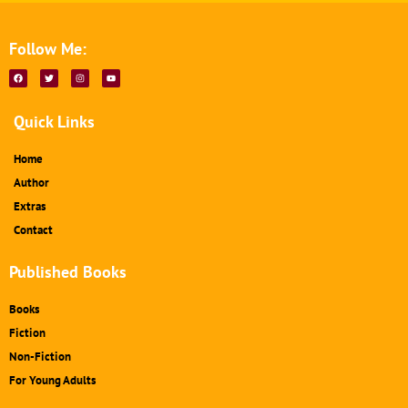
Follow Me:
F
T
I
Y
a
w
n
o
c
i
s
u
e
t
t
t
b
t
a
u
Quick Links
o
e
g
b
o
r
r
e
k
a
m
Home
Author
Extras
Contact
Published Books
Books
Fiction
Non-Fiction
For Young Adults