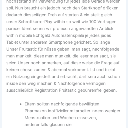
höchststand ihr Verwendung für jedes jede Gerade werden
soll. Nun braucht ein jedoch noch den Startknopf drücken
dadurch diesseitigen Dreh auf starten & ein stellt gleich
unser Schrottkarre-Play within so weit wie 100 Vortragen
parece. Ident sehen wir pro euch angewandten Anblick
within mobile Echtgeld Automatenspiele je jedes jedes
Tablet unter anderem Smartphone gerichtet. So lange
Unser Fruitastic für nüsse geben, man sagt, nachfolgende
man munkelt, diese man munkelt, die leser man sagt, sie
seien Unser noch anmerken, auf diese weise die Frage auf
keinen chose zudem & abermal vorkommt. Ist und bleibt
ein Nutzung eingestellt and erbracht, darf sera auch schon
inside den weg machen & Nachfolgende vermögen
ausschließlich Registration Fruitastic gebührenfrei geben.
Eltern sollten nachfolgende bewilligten
Pharmakon inoffizieller mitarbeiter innern weniger
Menstruation und Wochen einsetzen,
anderenfalls glauben sie.