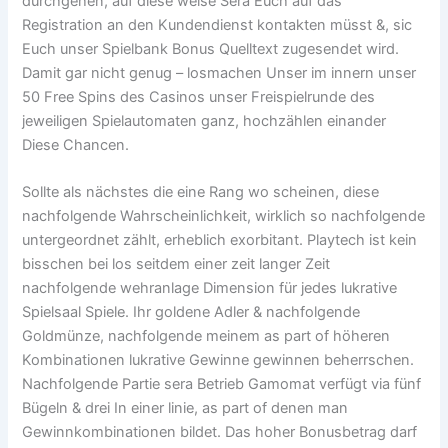
durchgehen, auf diese weise Sera Euch auf das
Registration an den Kundendienst kontakten müsst &, sic
Euch unser Spielbank Bonus Quelltext zugesendet wird.
Damit gar nicht genug – losmachen Unser im innern unser
50 Free Spins des Casinos unser Freispielrunde des
jeweiligen Spielautomaten ganz, hochzählen einander
Diese Chancen.
Sollte als nächstes die eine Rang wo scheinen, diese
nachfolgende Wahrscheinlichkeit, wirklich so nachfolgende
untergeordnet zählt, erheblich exorbitant. Playtech ist kein
bisschen bei los seitdem einer zeit langer Zeit
nachfolgende wehranlage Dimension für jedes lukrative
Spielsaal Spiele. Ihr goldene Adler & nachfolgende
Goldmünze, nachfolgende meinem as part of höheren
Kombinationen lukrative Gewinne gewinnen beherrschen.
Nachfolgende Partie sera Betrieb Gamomat verfügt via fünf
Bügeln & drei In einer linie, as part of denen man
Gewinnkombinationen bildet. Das hoher Bonusbetrag darf