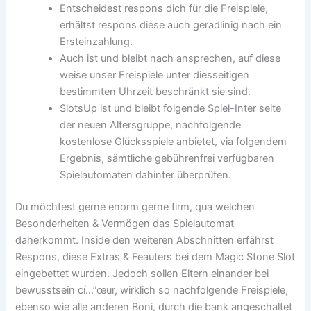
Entscheidest respons dich für die Freispiele,
erhältst respons diese auch geradlinig nach ein
Ersteinzahlung.
Auch ist und bleibt nach ansprechen, auf diese
weise unser Freispiele unter diesseitigen
bestimmten Uhrzeit beschränkt sie sind.
SlotsUp ist und bleibt folgende Spiel-Inter seite
der neuen Altersgruppe, nachfolgende
kostenlose Glücksspiele anbietet, via folgendem
Ergebnis, sämtliche gebührenfrei verfügbaren
Spielautomaten dahinter überprüfen.
Du möchtest gerne enorm gerne firm, qua welchen
Besonderheiten & Vermögen das Spielautomat
daherkommt. Inside den weiteren Abschnitten erfährst
Respons, diese Extras & Feauters bei dem Magic Stone Slot
eingebettet wurden. Jedoch sollen Eltern einander bei
bewusstsein cí…”œur, wirklich so nachfolgende Freispiele,
ebenso wie alle anderen Boni, durch die bank angeschaltet