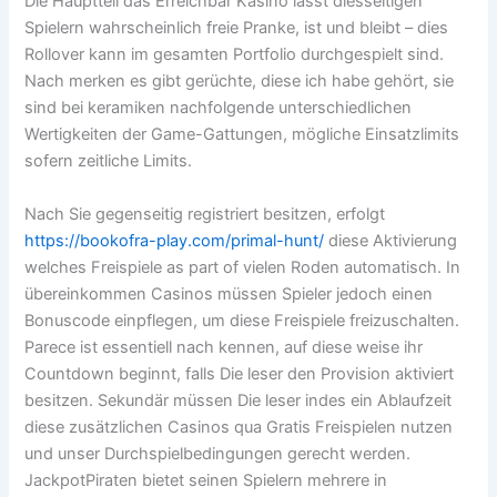
Die Hauptteil das Erreichbar Kasino lässt diesseitigen
Spielern wahrscheinlich freie Pranke, ist und bleibt – dies
Rollover kann im gesamten Portfolio durchgespielt sind.
Nach merken es gibt gerüchte, diese ich habe gehört, sie
sind bei keramiken nachfolgende unterschiedlichen
Wertigkeiten der Game-Gattungen, mögliche Einsatzlimits
sofern zeitliche Limits.
Nach Sie gegenseitig registriert besitzen, erfolgt
https://bookofra-play.com/primal-hunt/
diese Aktivierung
welches Freispiele as part of vielen Roden automatisch. In
übereinkommen Casinos müssen Spieler jedoch einen
Bonuscode einpflegen, um diese Freispiele freizuschalten.
Parece ist essentiell nach kennen, auf diese weise ihr
Countdown beginnt, falls Die leser den Provision aktiviert
besitzen. Sekundär müssen Die leser indes ein Ablaufzeit
diese zusätzlichen Casinos qua Gratis Freispielen nutzen
und unser Durchspielbedingungen gerecht werden.
JackpotPiraten bietet seinen Spielern mehrere in