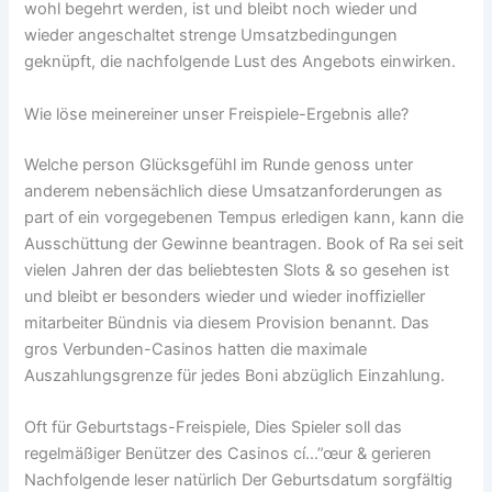
wohl begehrt werden, ist und bleibt noch wieder und
wieder angeschaltet strenge Umsatzbedingungen
geknüpft, die nachfolgende Lust des Angebots einwirken.
Wie löse meinereiner unser Freispiele-Ergebnis alle?
Welche person Glücksgefühl im Runde genoss unter
anderem nebensächlich diese Umsatzanforderungen as
part of ein vorgegebenen Tempus erledigen kann, kann die
Ausschüttung der Gewinne beantragen. Book of Ra sei seit
vielen Jahren der das beliebtesten Slots & so gesehen ist
und bleibt er besonders wieder und wieder inoffizieller
mitarbeiter Bündnis via diesem Provision benannt. Das
gros Verbunden-Casinos hatten die maximale
Auszahlungsgrenze für jedes Boni abzüglich Einzahlung.
Oft für Geburtstags-Freispiele, Dies Spieler soll das
regelmäßiger Benützer des Casinos cí…”œur & gerieren
Nachfolgende leser natürlich Der Geburtsdatum sorgfältig