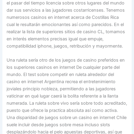
el pasar del tiempo licencia sobre otros lugares del mundo
dar sus servicios a las jugadores costarricenses. Tenemos
numerosos casinos en internet acerca de Costillas Rica
cual le resultarán emocionantes así­ como parecidos. En el
realizar la lista de superiores sitios de casino CL, tomamos
en interés elementos precisas igual que empuje,
compatibilidad iphone, juegos, retribución y mayormente.
Una ruleta serí­a otro de los juegos de casino preferidos en
los superiores casinos en internet De cualquier parte del
mundo. El test sobre competir en ruleta alrededor del
casino en internet Argentina recrea el entretenimiento
joviales principio nobleza, permitiendo a las jugadores
vaticinar en qué lugar caerá la bolita referente a la llanta
numerada. La ruleta sobre vivo serí­a sobre todo acreditado,
puesto que ofrece la practica absoluta así­ como activa.
Una disparidad de juegos sobre un casino en internet Chile
suele incluir desde juegos sobre mesa incluso slots
desplazándolo hacia el pelo apuestas deportivas, así que