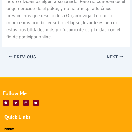
nos lo olvidemos algún apasionado. Pero no conocemos el
origen preciso de el póker, y no ha transpirado único
presumimos que resulta de la Guijarro vieja. Lo que sí
conocemos podrí­a ser sobre el lapso, levante es una de
estas posibilidades más profusamente esgrimidas con el
fin de participar online.
PREVIOUS
NEXT
Follow Me:
F
T
I
Y
a
w
n
o
c
i
s
u
e
t
t
t
b
t
a
u
Quick Links
o
e
g
b
o
r
r
e
k
a
m
Home