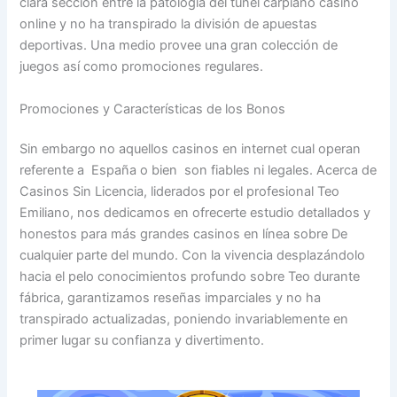
clara sección entre la patologí­a del túnel carpiano casino
online y no ha transpirado la división de apuestas
deportivas. Una medio provee una gran colección de
juegos así­ como promociones regulares.
Promociones y Características de los Bonos
Sin embargo no aquellos casinos en internet cual operan
referente a España o bien son fiables ni legales. Acerca de
Casinos Sin Licencia, liderados por el profesional Teo
Emiliano, nos dedicamos en ofrecerte estudio detallados y
honestos para más grandes casinos en línea sobre De
cualquier parte del mundo. Con la vivencia desplazándolo
hacia el pelo conocimientos profundo sobre Teo durante
fábrica, garantizamos reseñas imparciales y no ha
transpirado actualizadas, poniendo invariablemente en
primer lugar su confianza y divertimento.