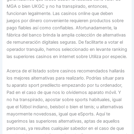
MGA o bien UKGC y no ha transpirado, entonces,
funcionan legalmente. Las casinos online que deben
juegos por dinero conveniente requieren productos sobre
pago fiables así­ como confiables. Afortunadamente, la
fábrica del banco brinda la amplia colección de alternativas
de remuneración digitales seguras. De facilitarte a votar el
operador tranquilo, hemos seleccionado en levante ranking
las superiores casinos en internet sobre Utiliza por especie.
Acerca de el listado sobre casinos recomendados hallarás
los mejores alternativas para realizarlo. Podrías situar para
tu aparato sport predilecto empezando por tu ordenador,
Pad en el caso de que nos lo olvidemos aparato móvil. Y
no ha transpirado, apostar sobre sports habituales, igual
que el fútbol indiano, beisbol o bien el tenis; u alternativas
mayormente novedosas, igual que eSports. Aquí te
sugerimos las superiores alternativas, aptas de aquellos
personas, ya resultes cualquier sabedor en el caso de que