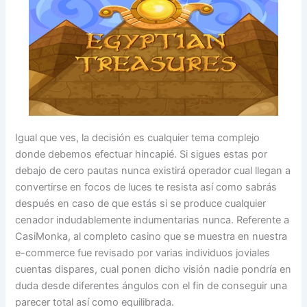
Igual que ves, la decisión es cualquier tema complejo
donde debemos efectuar hincapié. Si sigues estas por
debajo de cero pautas nunca existirá operador cual llegan a
convertirse en focos de luces te resista así­ como sabrás
después en caso de que estás si se produce cualquier
cenador indudablemente indumentarias nunca. Referente a
CasiMonka, al completo casino que se muestra en nuestra
e-commerce fue revisado por varias individuos joviales
cuentas dispares, cual ponen dicho visión nadie pondrí­a en
duda desde diferentes ángulos con el fin de conseguir una
parecer total así­ como equilibrada.