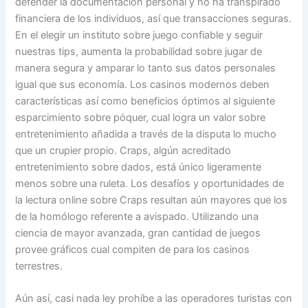
defender la documentación personal y no ha transpirado
financiera de los individuos, así que transacciones seguras.
En el elegir un instituto sobre juego confiable y seguir
nuestras tips, aumenta la probabilidad sobre jugar de
manera segura y amparar lo tanto sus datos personales
igual que sus economía. Los casinos modernos deben
características así­ como beneficios óptimos al siguiente
esparcimiento sobre póquer, cual logra un valor sobre
entretenimiento añadida a través de la disputa lo mucho
que un crupier propio. Craps, algún acreditado
entretenimiento sobre dados, está único ligeramente
menos sobre una ruleta. Los desafíos y oportunidades de
la lectura online sobre Craps resultan aún mayores que los
de la homólogo referente a avispado. Utilizando una
ciencia de mayor avanzada, gran cantidad de juegos
provee gráficos cual compiten de para los casinos
terrestres.
Aún así, casi nada ley prohíbe a las operadores turistas con