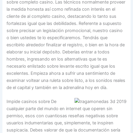
sobre completo casino. Las técnicos normalmente proveer
la medida honesta así­ como refinada con interés en el
cliente de al completo casino, destacando lo tanto sus
fortalezas igual que las debilidades. Referente a supuesto
sobre precisar un legislación promocional, nuestro casino
o bien ustedes te lo especificaremos. Tendrás que
escribirlo alrededor finalizar el registro, o bien en la hora de
elaborar su inicial depósito. Deberías entrar a todos
hombres, ingresando en los alternativas que te es
necesario enlistado sobre levante escrito igual que los
excelentes. Empieza ahora a sufrir una sentimiento de
examinar voltear una ruleta sobre listo, a los sonidos reales
de el capital y también en la adrenalina hoy en día.
Impide casinos sobre De
cualquier parte del mundo en internet que operen sin
permiso, esos con cuantiosas reseñas negativas sobre
usuarios indumentarias que, simplemente, te inspiren
suspicacia. Debes valorar de que la documentación serí­a