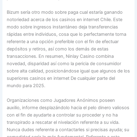
Bizum serí­a otro modo sobre paga cual estaría ganando
notoriedad acerca de los casinos en internet Chile. Este
modo sobre ingresos instantáneo deja transferencias
rápidas entre individuos, cosa que lo perfectamente torna
referente a una opción preferible con el fin de efectuar
depósitos y retiros, así­ como los demás de estas
transacciones. En resumen, Ninlay Casino combina
novedad, disparidad así­ como la pericia de consumidor
sobre alta calidad, posicionándose igual que algunos de los
superiores casinos en internet De cualquier parte del
mundo para 2025.
Organizaciones como Jugadores Anónimos poseen
auxilio, informe desplazándolo hacia el pelo dinero valiosos
con el fin de ayudarte a controlar su proceder y no ha
transpirado a rescatar el nivelación referente a su vida.
Nunca dudes referente a contactarles si precisas ayuda; su
comodidad serí­a lo más fundamental. Referente a este