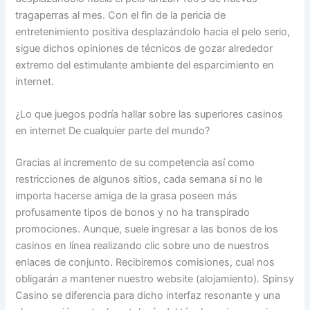
tragaperras al mes. Con el fin de la pericia de
entretenimiento positiva desplazándolo hacia el pelo serio,
sigue dichos opiniones de técnicos de gozar alrededor
extremo del estimulante ambiente del esparcimiento en
internet.
¿Lo que juegos podría hallar sobre las superiores casinos
en internet De cualquier parte del mundo?
Gracias al incremento de su competencia así­ como
restricciones de algunos sitios, cada semana si no le
importa hacerse amiga de la grasa poseen más
profusamente tipos de bonos y no ha transpirado
promociones. Aunque, suele ingresar a las bonos de los
casinos en línea realizando clic sobre uno de nuestros
enlaces de conjunto. Recibiremos comisiones, cual nos
obligarán a mantener nuestro website (alojamiento). Spinsy
Casino se diferencia para dicho interfaz resonante y una