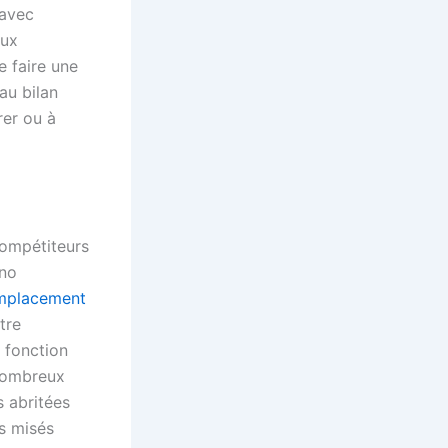
 avec
aux
e faire une
 au bilan
rer ou à
compétiteurs
eno
mplacement
tre
 fonction
 nombreux
 abritées
s misés