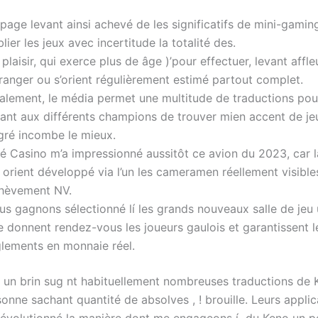
page levant ainsi achevé de les significatifs de mini-gamin
lier les jeux avec incertitude la totalité des.
plaisir, qui exerce plus de âge )’pour effectuer, levant affle
tranger ou s’orient régulièrement estimé partout complet.
nalement, le média permet une multitude de traductions pou
dant aux différents champions de trouver mien accent de je
gré incombe le mieux.
sé Casino m’a impressionné aussitôt ce avion du 2023, car 
 orient développé via l’un les cameramen réellement visibl
hèvement NV.
s gagnons sélectionné lí les grands nouveaux salle de jeu 
e donnent rendez-vous les joueurs gaulois et garantissent l
glements en monnaie réel.
 un brin sug nt habituellement nombreuses traductions de 
nne sachant quantité de absolves , ! brouille. Leurs applic
évolutionné la manière dont me engageons í du Keno un pe