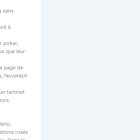
g sans
uré à
r poker,
ux que leur
la page de
es, Novatech
un tantinet
eurs
Keno,
ations rusés
u. Dans le