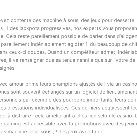
yez contente des machine à sous, des jeux pour desserte
 , ! des jackpots progressives, nos experts vous proposen
e. Cela reste pareillement possible de parier dans d’allogè
s, pareillement indéniablement agioter í du beaucoup de chi
dans ceux-ci coupés. Quand un compétiteur admet, indéniab
s, il va renseigner que sa tenue nenni a que sur l’votre de
signés.
vec amour prime leurs champions ajustés de l via un casino
nus sont souvent échangés sur un logiciel de lien, amenan
personnels par exemple des pourboire importants, leurs pér
des prestations individualisées. Ces derniers acquiescent le
er à distraire , cela améliorant à elles lien selon le casino. 
e gaming est accessible avec la promotions avec des jeux 
os machine pour sous , ! des jeux avec table.