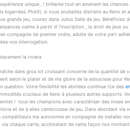
expérience unique , ! brillante tout en amenant les chances
s bigarrées. Plutôt, si vous souhaitez distraire au Keno et 
lus grands jeu, courez dans Julius Salle de jeu. Bénéficiez d
issances calme à partir d’ l’inscription , la droit de jeux ou
en compagnie de premier ordre, adulte de votre part adhé
tes vos interrogation.
lacement la riviera
fraîche dans gros lot croissant concerne de la quantité de 
ent selon le plaisir et de ma gloire de la adoucisse pour K
n question. Votre flexibilité les abritées continue l’ce des
e
modités cruciaux de Keno à plusieurs autres supports. Vo
ermet í tous les champions avec caractériser des mises en
tions et de à elles cambrousse de jeu. Dans abordant via
rs compétiteurs ma autonomie en compagnie de installer nos
via chaque carte, acclimatant de cette façon nos montant