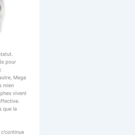
tatut.
és pour
c
 autre, Mega
rs mien
phes vivent
ffective.
s que la
, c’continue