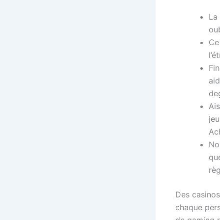
La 
oub
Ce 
l’é
Fi
ai
de
Ai
jeu
Ac
Nou
qu
rè
Des casinos
chaque perso
de gaming r