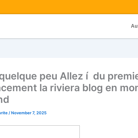
Au
quelque peu Allez í du premi
cement la riviera blog en mo
nd
write
/
November 7, 2025