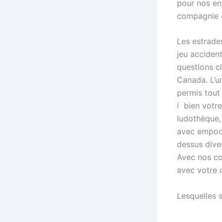
pour nos en
compagnie d
Les estrade
jeu acciden
questions cl
Canada. L’un
permis tout
í bien votr
ludothèque,
avec empoch
dessus dive
Avec nos co
avec votre c
Lesquelles 