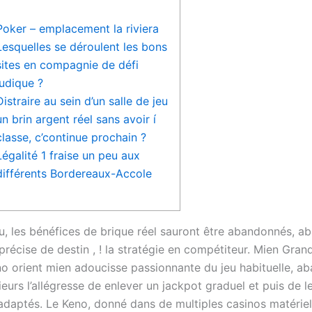
Poker – emplacement la riviera
Lesquelles se déroulent les bons
sites en compagnie de défi
ludique ?
Distraire au sein d’un salle de jeu
un brin argent réel sans avoir í
classe, c’continue prochain ?
Légalité 1 fraise un peu aux
différents Bordereaux-Accole
u, les bénéfices de brique réel sauront être abandonnés, 
récise de destin , ! la stratégie en compétiteur. Mien Gran
no orient mien adoucisse passionnante du jeu habituelle, a
ieurs l’allégresse de enlever un jackpot graduel et puis de l
adaptés.
Le Keno, donné dans de multiples casinos matériel