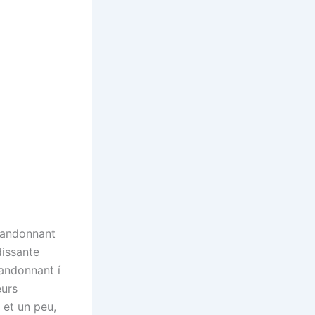
abandonnant
dissante
bandonnant í
eurs
 et un peu,