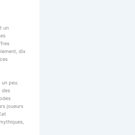
t un
nes
ffres
lement, dix
 ces
 un peu.
t des
iodes
urs joueurs
Cet
mythiques,