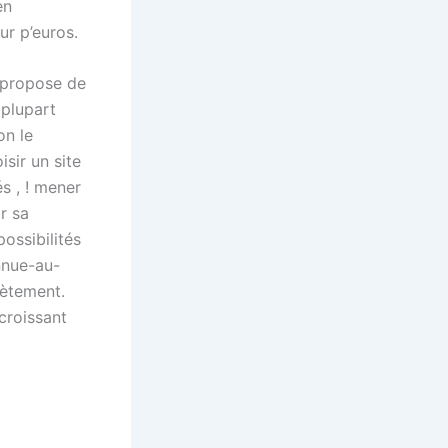
en
r p’euros.
é propose de
 plupart
on le
sir un site
s , ! mener
r sa
ossibilités
nnue-au-
rètement.
croissant