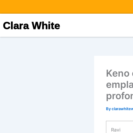
Skip
to
content
Clara White
Keno 
empla
profo
By
clarawhite
Ravi