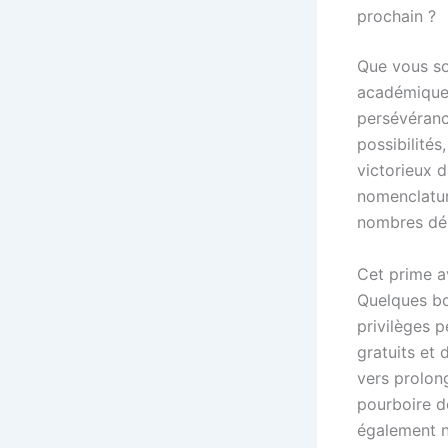
prochain ?
Que vous so
académiques
persévéranc
possibilité
victorieux 
nomenclature
nombres dé
Cet prime a
Quelques bo
privilèges 
gratuits et 
vers prolong
pourboire d
également n