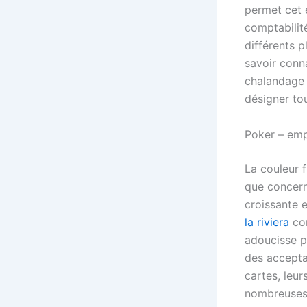
permet cet 
comptabilité
différents p
savoir conna
chalandage 
désigner tou
Poker – emp
La couleur 
que concern
croissante e
la riviera
com
adoucisse p
des accepta
cartes, leu
nombreuses 