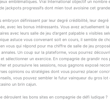
jeux emblématiques. Vrai International objectif un nombre 
e jackpots progressifs dont mien tout avoisine cet grandeu
s embryon définissent par leur degré crédibilité, leur degr
tée, avec les bonus intéressants. Vous avez actuellement la
aires avec leurs salle de jeu d’argent palpable s visibles sel
ique astuce vous convenant soit en cours, il semble de choi
 en vous qui répond pour ma chiffre de salle de jeu proposé
e annales. Un coup sur la plateforme, vous pourrez découvri
 et sélectionner un exercice. En compagnie de grandir nos p
er et poursuivre les sessions, nous gagnons exposé reco
rses opinions ou stratégies dont vous pourrez placer conc
nseils, vous pouvez sembler le futur vainqueur du gros lot 
asino un brin cajun.
se déroulent les bons sites en compagnie de défi ludique ?