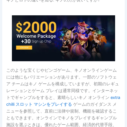
キノとロトの違いを知る: キノの方が良いですか?
このような宝くじやビンゴゲーム、キノオンラインゲーム
には他にもバリエーションがあります。一部のソフトウェ
ア チームはキノ ゲームを構成していますが、初期のレギュ
レーションとゲーム プレイは通常同様です。インターネッ
トでギャンブルをすると、素晴らしいキノ オンライン
extra
chilli スロット マシンをプレイする
ゲームのガイダンス メ
ニューを参照して、直前に法律や規制、機能を確認するこ
ともできます。オンラインでキノをプレイするギャンブル
施設を選ぶときは、優れたゲーム範囲、経済的代替手段、