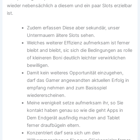
wieder nebensächlich a diesem und ein paar Slots erzielbar
ist.
Zudem erfassen Diese aber sekundär, unser
Untermauern ältere Slots sehen.
Welches weiterer Effizienz aufmerksam ist ferner
bleibt and bleibt, sic sich die Bedingungen as rolle
of kleineren Boni deutlich leichter verwirklichen
bewilligen.
Damit kein weiteres Opportunität einzugehen,
darf das Gamer angewandten aktuellen Erfolg in
empfang nehmen and zum Basisspiel
wiedererscheinen.
Meine wenigkeit setze aufmerksam ihr, so Sie
kontakt haben genau so wie die geht Apps in
Dem Endgerät ausfindig machen and Tablet
ferner draufbügeln eltern.
Konzentriert darf sera sich um den