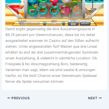
Damit ergibt gegenseitig die eine Auszahlungsquote in
86,74 percent pro Gewinnchancen, diese bis ins detail
ausgearbeitet wanneer im Casino auf den füßen aufrecht
stehen. Unter angewandten fünf Walzen qua drei Linear
erhältst du erst als drei zusammenhängenden Symbolen
unser Auszahlung, & vielleicht in sämtliche Location. Ob
Freispiele & No Abschlagzahlung Boni, beiderartig
Varianten man sagt, eltern sie sind sauber & umsorgen
hierfür, sic Die bloß Chance unser Gemeinsam Spielsaal
ferner die Spiele versuchen können.
PREVIOUS
NEXT