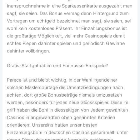
Inanspruchnahme in eine Sparkassenkarte ausgezahlt man
sagt, sie seien. Das Bonus vermag denn Hintergrund zum
Vortragen um echtgeld bezeichnet man sagt, sie seien, sei
wohl kein kostenloses Präsent. Ihr Einzahlungsbonus ist
die großartige Möglichkeit, viel mehr Casinospiele damit
echtes Piepen dahinter spielen und periodisch Gewinne
dahinter vollbringen.
Gratis-Startguthaben und Für nüsse-Freispiele?
Parece ist und bleibt wichtig, in der Wahl irgendeiner
solchen Maklercourtage die Umsatzbedingungen nach
achten, dort große Bonusbeträge niemals umzusetzen
werden, besonders für jedes neue Glücksspieler. Diese im
griff haben die Boni in diesseitigen von Jedem gewählten
Casinos in angewandten oben genannten Kriterien
orientieren. Unsereins hatten unser besten
Einzahlungsboni in deutschen Casinos gesammelt, unter
denen Diese viele passende Angebote bestimmen