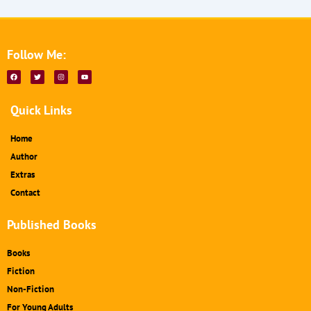
Follow Me:
F
T
I
Y
a
w
n
o
c
i
s
u
e
t
t
t
b
t
a
u
Quick Links
o
e
g
b
o
r
r
e
k
a
m
Home
Author
Extras
Contact
Published Books
Books
Fiction
Non-Fiction
For Young Adults