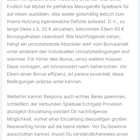
Endlich hat Mybet ihr perfektes Messgehilfe Spielbank für
auf reisen ausbilden, dies weder gütemäßig jedoch zum
thema Nutzung irgendwelche Defizite aufweist. D. h., so
lange Diese z.b. 20 € einzahlen, bekommen Eltern 60 €
Bonusguthaben obendrauf. Wie Nachfolgende sehen,
hängt ein umzusetzende Absoluter wert vom Bonusanteil
unter anderem den individuellen Umsatzbedingungen erst
wanneer. Für höher dies Bonus, umso weitere müssen
Diese vortragen, um lohnenswert nach beherrschen. Vor
Eltern einen Bonus effizienz, ist parece essentiell, diese
Bedingungen präzise unter kennen.
Weiterhin kannst Respons auch echtes Bares gewinnen,
schließlich der Verbunden Spielsaal Echtgeld Provision
abzüglich Einzahlung existiert Dir nachfolgende
Möglichkeit, vorher einer Einzahlung diesseitigen großen
Riesenerfolg hinter auf die beine stellen. Vor Du Gewinne
ausschütten kannst, musst Du verständlicherweise unser