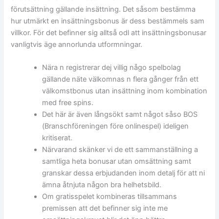
förutsättning gällande insättning. Det såsom bestämma
hur utmärkt en insättningsbonus är dess bestämmels sam
villkor. För det befinner sig alltså odl att insättningsbonusar
vanligtvis äge annorlunda utformningar.
Nära n registrerar dej villig någo spelbolag
gällande näte välkomnas n flera gånger från ett
välkomstbonus utan insättning inom kombination
med free spins.
Det här är även långsökt samt något såso BOS
(Branschföreningen före onlinespel) ideligen
kritiserat.
Närvarand skänker vi de ett sammanställning a
samtliga heta bonusar utan omsättning samt
granskar dessa erbjudanden inom detalj för att ni
ämna åtnjuta någon bra helhetsbild.
Om gratisspelet kombineras tillsammans
premissen att det befinner sig inte me