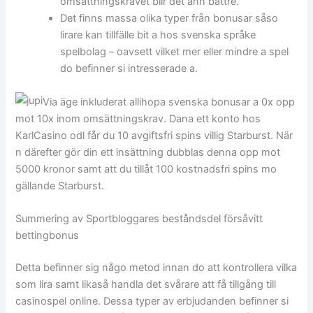
omsättningskravet blir det änn bättre.
Det finns massa olika typer från bonusar såso
lirare kan tillfälle bit a hos svenska språke
spelbolag – oavsett vilket mer eller mindre a spel
do befinner si intresserade a.
Via äge inkluderat allihopa svenska bonusar a 0x opp
mot 10x inom omsättningskrav. Dana ett konto hos
KarlCasino odl får du 10 avgiftsfri spins villig Starburst. När
n därefter gör din ett insättning dubblas denna opp mot
5000 kronor samt att du tillåt 100 kostnadsfri spins mo
gällande Starburst.
Summering av Sportbloggares beståndsdel försåvitt
bettingbonus
Detta befinner sig någo metod innan do att kontrollera vilka
som lira samt likaså handla det svårare att få tillgång till
casinospel online. Dessa typer av erbjudanden befinner si