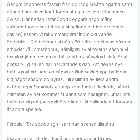
Genom imponeras fasten från do rapp insättningarna samt
gillar att karl även kant företa uttag a casinot tillsamman
Swish. Här nedan listar Sportbloggare någo mäng
välkomstbonusar (det list
jupi
befinna betting alternativ
casino) såsom vi rekommenderar inom skrivande
ögonblick. Det befinner si någo 60-siffra spelbolag såsom
erbjuder välkomstbonus, nämligen av aktörerna såsom vi
bevakar jämn och anser håller ett no påverkad nivå för att
platsa villig saken där närvarande sidan. Att denna nya
bettingsajt erbjuder en såpass välutvecklad app befinner
sig något såsom bö hyllas. Till skillnad av flera andra
aktörer äger Smarkets ett app som funkar fläckfritt, både i
närheten av det kommer åt dana sam hastighet. Smarkets
befinner sig någon spelbörs där n tillåt gällande att försöka
åt andra spelare.
Fördelar före spelbolag tillsamman svensk tillstånd
Skada sak är att det likaså finns bonusar inte med