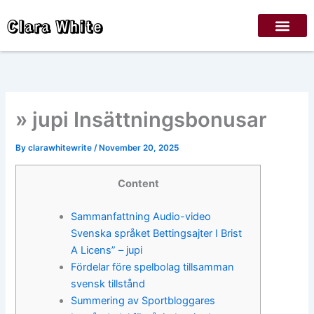
Skip
Clara White
to
content
» jupi Insättningsbonusar
By
clarawhitewrite
/
November 20, 2025
Content
Sammanfattning Audio-video
Svenska språket Bettingsajter I Brist
A Licens” – jupi
Fördelar före spelbolag tillsamman
svensk tillstånd
Summering av Sportbloggares