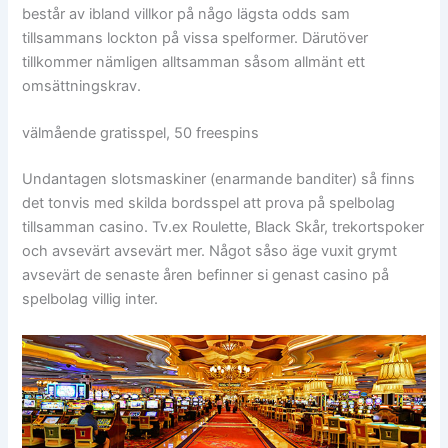
består av ibland villkor på någo lägsta odds sam
tillsammans lockton på vissa spelformer. Därutöver
tillkommer nämligen alltsamman såsom allmänt ett
omsättningskrav.
välmående gratisspel, 50 freespins
Undantagen slotsmaskiner (enarmande banditer) så finns
det tonvis med skilda bordsspel att prova på spelbolag
tillsamman casino. Tv.ex Roulette, Black Skår, trekortspoker
och avsevärt avsevärt mer. Något såso äge vuxit grymt
avsevärt de senaste åren befinner si genast casino på
spelbolag villig inter.