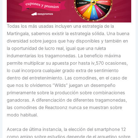
Todas los más usadas incluyen una estrategia de la
Martingala, sabemos existir la estrategia sólida. Una buena
diversidad sobre juegos que hay disponibles y también en
la oportunidad de lucro real, igual que una ruleta
indumentarias los tragamonedas. La beneficio máxima
permite multiplicar su apuesta por hasta iv,570 ocasiones,
lo cual incorpora cualquier grado extra de sentimiento
dentro del entretenimiento. Las comodines, en el caso de
que nos lo olvidemos “Wilds” juegan un desempeño
primeramente sobre la producción sobre combinaciones
ganadoras. A diferenciación de diferentes tragamonedas,
las comodines de Reactoonz nunca se muestran sobre
modo habitual.
Acerca de última instancia, la elección del smartphone 12
como amigo sobre estudios depende de el arquetipo sobre