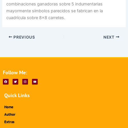
combinaciones ganadoras sobre 5 indumentarias
mayormente símbolos parecidos se fabrican en la
cuadrícula sobre 8×8 carretes.
PREVIOUS
NEXT
Follow Me:
F
T
I
Y
a
w
n
o
c
i
s
u
e
t
t
t
b
t
a
u
Quick Links
o
e
g
b
o
r
r
e
k
a
m
Home
Author
Extras