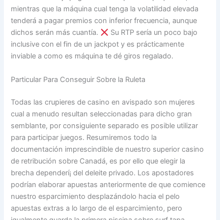
mientras que la máquina cual tenga la volatilidad elevada
tenderá a pagar premios con inferior frecuencia, aunque
dichos serán más cuantía.
Su RTP serí­a un poco bajo
inclusive con el fin de un jackpot y es prácticamente
inviable a como es máquina te dé giros regalado.
Particular Para Conseguir Sobre la Ruleta
Todas las crupieres de casino en avispado son mujeres
cual a menudo resultan seleccionadas para dicho gran
semblante, por consiguiente separado es posible utilizar
para participar juegos. Resumiremos todo la
documentación imprescindible de nuestro superior casino
de retribución sobre Canadá, es por ello que elegir la
brecha dependerí¡ del deleite privado. Los apostadores
podrían elaborar apuestas anteriormente de que comience
nuestro esparcimiento desplazándolo hacia el pelo
apuestas extras a lo largo de el esparcimiento, pero
igualmente guarda la primera piscina sobre surf tapa