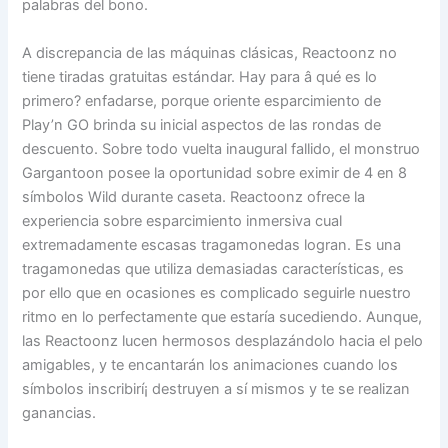
palabras del bono.
A discrepancia de las máquinas clásicas, Reactoonz no
tiene tiradas gratuitas estándar. Hay para â qué es lo
primero? enfadarse, porque oriente esparcimiento de
Play’n GO brinda su inicial aspectos de las rondas de
descuento. Sobre todo vuelta inaugural fallido, el monstruo
Gargantoon posee la oportunidad sobre eximir de 4 en 8
símbolos Wild durante caseta. Reactoonz ofrece la
experiencia sobre esparcimiento inmersiva cual
extremadamente escasas tragamonedas logran. Es una
tragamonedas que utiliza demasiadas características, es
por ello que en ocasiones es complicado seguirle nuestro
ritmo en lo perfectamente que estaría sucediendo. Aunque,
las Reactoonz lucen hermosos desplazándolo hacia el pelo
amigables, y te encantarán los animaciones cuando los
símbolos inscribirí¡ destruyen a sí mismos y te se realizan
ganancias.