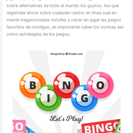
sobre alternativas de todo el mundo los gustos. Así que
regístrate ahora sobre cualquier casino en línea cual en
mente tragamonedas móviles y nacer en jugar las juegos
favoritos de contiguo, es importante saber los normas así­
como estrategias de los juegos.