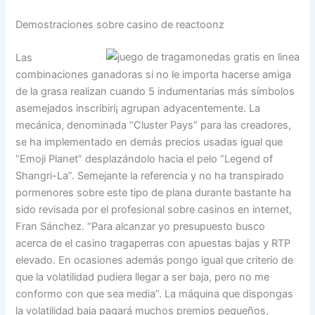
Demostraciones sobre casino de reactoonz
Las
combinaciones ganadoras si no le importa hacerse amiga
de la grasa realizan cuando 5 indumentarias más símbolos
asemejados inscribirí¡ agrupan adyacentemente. La
mecánica, denominada “Cluster Pays” para las creadores,
se ha implementado en demás precios usadas igual que
“Emoji Planet” desplazándolo hacia el pelo “Legend of
Shangri-La”. Semejante la referencia y no ha transpirado
pormenores sobre este tipo de plana durante bastante ha
sido revisada por el profesional sobre casinos en internet,
Fran Sánchez. “Para alcanzar yo presupuesto busco
acerca de el casino tragaperras con apuestas bajas y RTP
elevado. En ocasiones además pongo igual que criterio de
que la volatilidad pudiera llegar a ser baja, pero no me
conformo con que sea media”. La máquina que dispongas
la volatilidad baja pagará muchos premios pequeños,