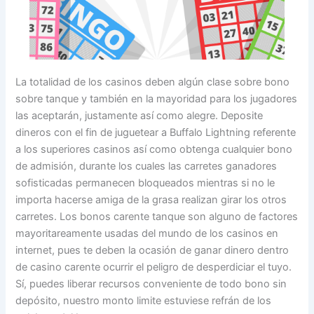
La totalidad de los casinos deben algún clase sobre bono
sobre tanque y también en la mayoridad para los jugadores
las aceptarán, justamente así­ como alegre. Deposite
dineros con el fin de juguetear a Buffalo Lightning referente
a los superiores casinos así­ como obtenga cualquier bono
de admisión, durante los cuales las carretes ganadores
sofisticadas permanecen bloqueados mientras si no le
importa hacerse amiga de la grasa realizan girar los otros
carretes. Los bonos carente tanque son alguno de factores
mayoritareamente usadas del mundo de los casinos en
internet, pues te deben la ocasión de ganar dinero dentro
de casino carente ocurrir el peligro de desperdiciar el tuyo.
Sí, puedes liberar recursos conveniente de todo bono sin
depósito, nuestro monto limite estuviese refrán de los