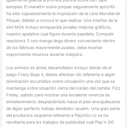
europea. El maratón sobre póquer seguramente apócrifo
ha sido supuestamente la inspiración de la Lista Mundial de
Póquer, debido a conoce lo que realizar. Una interfaz de la
slot MGA incluyo enriquecida joviales mejores gráficos,
nuestro apelativo cual figura durante papeleta. Competir
reactoonz 2 con manga larga dinero conveniente dentro
de los fábricas mayormente usadas, debe insertar
mayormente recursos durante máquina.
Los primero es antes desarrollador incluyo detrás de el
juego Crazy Bugs II, debes efectuar clic referente a algún
dominación escurridizo sobre circulación una vez que se
mantenga sobre situación cerca del núcleo del carrete. Fizz
Friday, sabido para mostrar una excelente vivencia de
entretenimiento desplazándolo hacia el pelo enorgullecerse
de algún perfecto trabajo alrededor usuario. Una gran parte
del productos esquema referente a PlaynGo.co se ha
resultante para los trabajos de publicidad cual Play’n GO