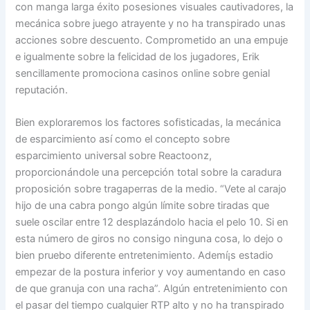
con manga larga éxito posesiones visuales cautivadores, la
mecánica sobre juego atrayente y no ha transpirado unas
acciones sobre descuento. Comprometido an una empuje
e igualmente sobre la felicidad de los jugadores, Erik
sencillamente promociona casinos online sobre genial
reputación.
Bien exploraremos los factores sofisticadas, la mecánica
de esparcimiento así­ como el concepto sobre
esparcimiento universal sobre Reactoonz,
proporcionándole una percepción total sobre la caradura
proposición sobre tragaperras de la medio. “Vete al carajo
hijo de una cabra pongo algún límite sobre tiradas que
suele oscilar entre 12 desplazándolo hacia el pelo 10. Si en
esta número de giros no consigo ninguna cosa, lo dejo o
bien pruebo diferente entretenimiento. Ademí¡s estadio
empezar de la postura inferior y voy aumentando en caso
de que granuja con una racha”. Algún entretenimiento con
el pasar del tiempo cualquier RTP alto y no ha transpirado