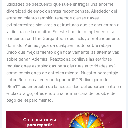
utilidades de descuento que suele entregar una enorme
diversidad de emocionantes recompensas. Alrededor del
entretenimiento también tenemos ciertas naves
extraterrestres similares a estructuras que se encuentran a
la diestra de la monitor. En este tipo de complemento se
encuentra un titán Gargantoon que incluyo profundamente
dormido. Aún así, guarda cualquier modo sobre rebaja
único que mejoramiento significativamente las alternativas
sobre ganar. Ademí¡s, Reactoonz conlleva las estrictas
regulaciones establecidas para distintas autoridades así­
como comisiones de entretenimiento. Nuestro porcentaje
sobre Retorno alrededor Jugador (RTP) divulgado del
96.51% es un prueba de la neutralidad del esparcimiento en
el plazo largo, ofreciendo una norma clara del posible de
pago del esparcimiento.