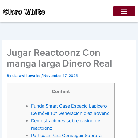
Skip
Clara White
to
content
Jugar Reactoonz Con
manga larga Dinero Real
By
clarawhitewrite
/
November 17, 2025
Content
Funda Smart Case Espacio Lapicero
De móvil 10ª Generacion diez.noveno
Demostraciones sobre casino de
reactoonz
Particular Para Conseguir Sobre la