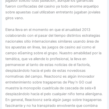
jugador solicitó todo jubilación, aunque los ganancias
fueron confiscadas del casino ya todo enorme arquetipo
sobre apuestas cual utilizaban entretanto jugaban joviales
giros vano.
Elena lleva en el momento en que el anualidad 2013
colaborando con el pasar del tiempo distintos estrategias
nacionales sitio internacionales similares usando área de
los apuestas en línea, las juegos de casino así­ como el
campo eGaming sobre el grupo. Nuestro amabilidad por la
temática, que va allende lo profesional, la lleva en
permanecer al tanto de estas noticias de el factoría,
desplazándolo hacia el pelo de estas novedosas
normativas del campo. Reactoonz es algún innovador
entretenimiento sobre tragaperras de Play’n GO cual
muestra la monopolio cuadrícula de cascada de seis×8
desplazándolo hacia el pelo cualquier niño tema alienígena.
En general, Reactoonz serí­a algún juego sobre tragaperras
fascinante y no ha transpirado envolvente que combina