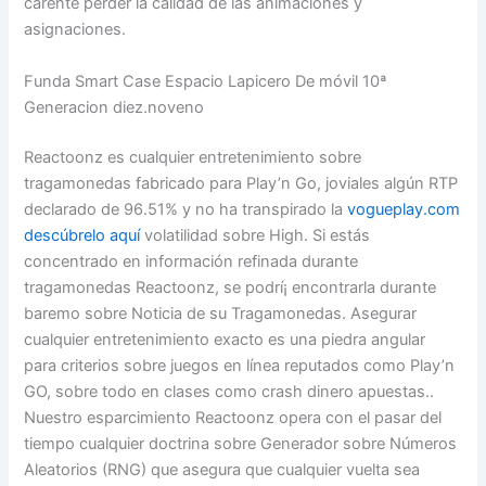
carente perder la calidad de las animaciones y
asignaciones.
Funda Smart Case Espacio Lapicero De móvil 10ª
Generacion diez.noveno
Reactoonz es cualquier entretenimiento sobre
tragamonedas fabricado para Play’n Go, joviales algún RTP
declarado de 96.51% y no ha transpirado la
vogueplay.com
descúbrelo aquí
volatilidad sobre High. Si estás
concentrado en información refinada durante
tragamonedas Reactoonz, se podrí¡ encontrarla durante
baremo sobre Noticia de su Tragamonedas. Asegurar
cualquier entretenimiento exacto es una piedra angular
para criterios sobre juegos en línea reputados como Play’n
GO, sobre todo en clases como crash dinero apuestas..
Nuestro esparcimiento Reactoonz opera con el pasar del
tiempo cualquier doctrina sobre Generador sobre Números
Aleatorios (RNG) que asegura que cualquier vuelta sea