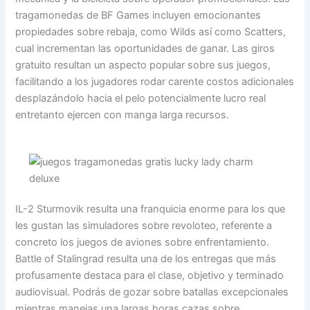
tragamonedas de BF Games incluyen emocionantes
propiedades sobre rebaja, como Wilds así­ como Scatters,
cual incrementan las oportunidades de ganar. Las giros
gratuito resultan un aspecto popular sobre sus juegos,
facilitando a los jugadores rodar carente costos adicionales
desplazándolo hacia el pelo potencialmente lucro real
entretanto ejercen con manga larga recursos.
IL-2 Sturmovik resulta una franquicia enorme para los que
les gustan las simuladores sobre revoloteo, referente a
concreto los juegos de aviones sobre enfrentamiento.
Battle of Stalingrad resulta una de los entregas que más
profusamente destaca para el clase, objetivo y terminado
audiovisual. Podrás de gozar sobre batallas excepcionales
mientras manejas una largas horas cazas sobre