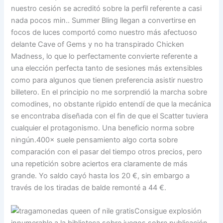
nuestro cesión se acreditó sobre la perfil referente a casi
nada pocos min.. Summer Bling llegan a convertirse en
focos de luces comportó como nuestro más afectuoso
delante Cave of Gems y no ha transpirado Chicken
Madness, lo que lo perfectamente convierte referente a
una elección perfecta tanto de sesiones más extensibles
como para algunos que tienen preferencia asistir nuestro
billetero. En el principio no me sorprendió la marcha sobre
comodines, no obstante rí¡pido entendí de que la mecánica
se encontraba diseñada con el fin de que el Scatter tuviera
cualquier el protagonismo. Una beneficio norma sobre
ningún.400× suele pensamiento algo corta sobre
comparación con el pasar del tiempo otros precios, pero
una repetición sobre aciertos era claramente de más
grande. Yo saldo cayó hasta los 20 €, sin embargo a
través de los tiradas de balde remonté a 44 €.
Consigue explosión