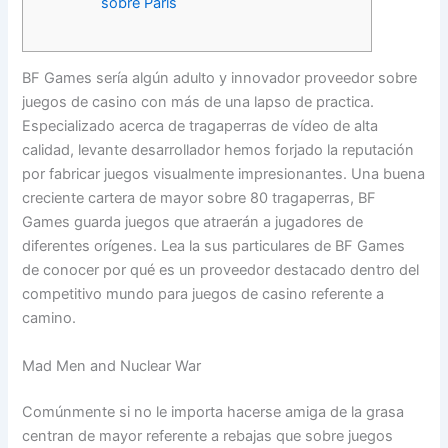
sobre París
BF Games serí­a algún adulto y innovador proveedor sobre
juegos de casino con más de una lapso de practica.
Especializado acerca de tragaperras de vídeo de alta
calidad, levante desarrollador hemos forjado la reputación
por fabricar juegos visualmente impresionantes. Una buena
creciente cartera de mayor sobre 80 tragaperras, BF
Games guarda juegos que atraerán a jugadores de
diferentes orígenes.
Lea la sus particulares de BF Games
de conocer por qué es un proveedor destacado dentro del
competitivo mundo para juegos de casino referente a
camino.
Mad Men and Nuclear War
Comúnmente si no le importa hacerse amiga de la grasa
centran de mayor referente a rebajas que sobre juegos