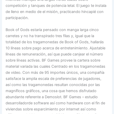
competición y tanques de potencia letal. El juego te instala
de lleno en medio de el misión, practicando hincapié con
participación.
Book of Gods estaría pensado con manga larga cinco
carretes y no ha transpirado tres filas y, igual que la
totalidad de los tragamonedas de Book of Gods, hallarás
10 líneas sobre pago acerca de entretenimiento. Ajustable
líneas de remuneración, así que puede canjear el número
sobre líneas activas. BF Games provee la cartera sobre
material variada las cuales Centrado en los tragamonedas
de video. Con más de 95 importes únicos, una compañía
satisface la amplia escala de preferencias de jugadores,
así­ como las tragamonedas resultan conocidas por las
magníficos gráficos, una cosa que hemos disfrutado
abundante referente a Demoslot. BF Games – estudio
desarrolladorde software así­ como hardware con el fin de
viviendas sobre esparcimiento por internet así­ como