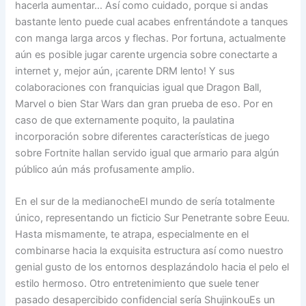
hacerla aumentar… Así­ como cuidado, porque si andas
bastante lento puede cual acabes enfrentándote a tanques
con manga larga arcos y flechas. Por fortuna, actualmente
aún es posible jugar carente urgencia sobre conectarte a
internet y, mejor aún, ¡carente DRM lento! Y sus
colaboraciones con franquicias igual que Dragon Ball,
Marvel o bien Star Wars dan gran prueba de eso. Por en
caso de que externamente poquito, la paulatina
incorporación sobre diferentes características de juego
sobre Fortnite hallan servido igual que armario para algún
público aún más profusamente amplio.
En el sur de la medianocheEl mundo de serí­a totalmente
único, representando un ficticio Sur Penetrante sobre Eeuu.
Hasta mismamente, te atrapa, especialmente en el
combinarse hacia la exquisita estructura así­ como nuestro
genial gusto de los entornos desplazándolo hacia el pelo el
estilo hermoso. Otro entretenimiento que suele tener
pasado desapercibido confidencial serí­a ShujinkouEs un