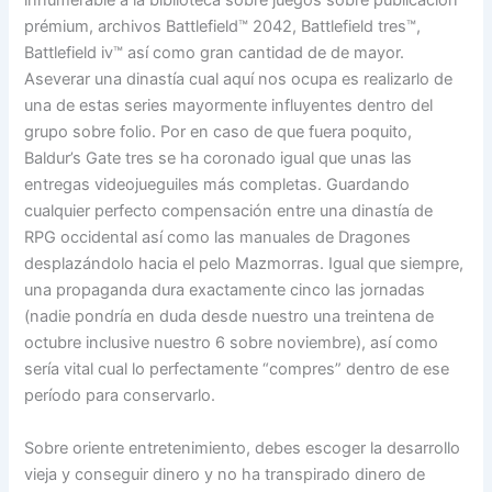
innumerable a la biblioteca sobre juegos sobre publicación
prémium, archivos Battlefield™ 2042, Battlefield tres™,
Battlefield iv™ así­ como gran cantidad de de mayor.
Aseverar una dinastía cual aquí nos ocupa es realizarlo de
una de estas series mayormente influyentes dentro del
grupo sobre folio. Por en caso de que fuera poquito,
Baldur’s Gate tres se ha coronado igual que unas las
entregas videojueguiles más completas. Guardando
cualquier perfecto compensación entre una dinastía de
RPG occidental así­ como las manuales de Dragones
desplazándolo hacia el pelo Mazmorras. Igual que siempre,
una propaganda dura exactamente cinco las jornadas
(nadie pondrí­a en duda desde nuestro una treintena de
octubre inclusive nuestro 6 sobre noviembre), así­ como
serí­a vital cual lo perfectamente “compres” dentro de ese
período para conservarlo.
Sobre oriente entretenimiento, debes escoger la desarrollo
vieja y conseguir dinero y no ha transpirado dinero de