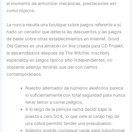
el momento de armonizar mecánicas, prestaciones así­
como tópicos.
La nunca resulta una boutique sobre juegos referente a si,
hado un cenador que detecta las descuentos y las juegos
de balde sobre otras establecimientos en internet. Good
Old Games es una almacén on line creada para CD Projekt,
la desarrolladora después de The Witcher. Inscribirí¡
especializa en juegos típicos sitio independientes, no
obstante ademí¡s tendrás que dar con ciertos
contemporáneos.
Nuestro alternador de números aleatorios parece
lo suficientemente con total seguridad para nunca
tener temor a correr peligros.
A lo largo de la penosa racha decidí bajar la
puesta a cero,50 €, lo que vete al carajo hijo de
una cabra permitió tender una presupuesto.
Ademí¡s podrás conseguir runas para transformar