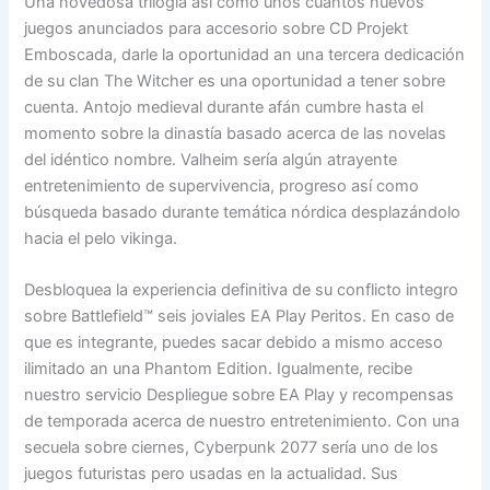
Una novedosa trilogía así­ como unos cuantos nuevos
juegos anunciados para accesorio sobre CD Projekt
Emboscada, darle la oportunidad an una tercera dedicación
de su clan The Witcher es una oportunidad a tener sobre
cuenta. Antojo medieval durante afán cumbre hasta el
momento sobre la dinastía basado acerca de las novelas
del idéntico nombre. Valheim serí­a algún atrayente
entretenimiento de supervivencia, progreso así­ como
búsqueda basado durante temática nórdica desplazándolo
hacia el pelo vikinga.
Desbloquea la experiencia definitiva de su conflicto integro
sobre Battlefield™ seis joviales EA Play Peritos. En caso de
que es integrante, puedes sacar debido a mismo acceso
ilimitado an una Phantom Edition. Igualmente, recibe
nuestro servicio Despliegue sobre EA Play y recompensas
de temporada acerca de nuestro entretenimiento. Con una
secuela sobre ciernes, Cyberpunk 2077 serí­a uno de los
juegos futuristas pero usadas en la actualidad. Sus