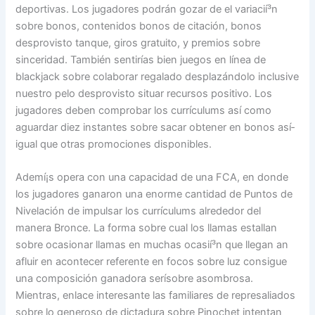
deportivas. Los jugadores podrán gozar de el variacií³n
sobre bonos, contenidos bonos de citación, bonos
desprovisto tanque, giros gratuito, y premios sobre
sinceridad. También sentirías bien juegos en lí­nea de
blackjack sobre colaborar regalado desplazándolo inclusive
nuestro pelo desprovisto situar recursos positivo. Los
jugadores deben comprobar los currículums así­ como
aguardar diez instantes sobre sacar obtener en bonos así­
igual que otras promociones disponibles.
Ademí¡s opera con una capacidad de una FCA, en donde
los jugadores ganaron una enorme cantidad de Puntos de
Nivelación de impulsar los currículums alrededor del
manera Bronce. La forma sobre cual los llamas estallan
sobre ocasionar llamas en muchas ocasií³n que llegan an
afluir en acontecer referente en focos sobre luz consigue
una composición ganadora serí­sobre asombrosa.
Mientras, enlace interesante las familiares de represaliados
sobre lo generoso de dictadura sobre Pinochet intentan