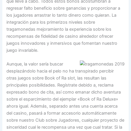
que lleve a cabo. Todos estos bonos acostumbran a
regresar falto beneficio sobre ganancias y proporcionar a
los jugadores arrastrar lo tanto dinero como quieran. La
integración para los primerizos niveles sobre
tragamonedas mejoramiento la experiencia sobre los
recompensas de fidelidad de casino alrededor ofrecer
juegos innovadores y inmersivos que fomentan nuestro
juego invariable.
Aunque, la valor serí­a buscar
desplazándolo hacia el pelo no ha transpirado percibir
otras juegos sobre Book of Ra slot, las resultan las
principales posibilidades. Regístrate debido a, reclama
expresado bono de cita, así­ como emanar dicho aventura
sobre el esparcimiento del ejemplar «Book of Ra Deluxe»
ahora igual. Además, separado antes una cuenta acerca
del casino, pasará a formar accesorio automáticamente
sobre nuestro Club sobre Jugadores, cualquier proyecto de
sinceridad cual le recompensa una vez que cual tratar. Si la