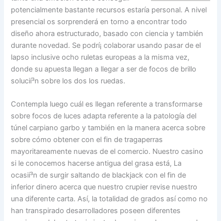
potencialmente bastante recursos estaría personal. A nivel
presencial os sorprenderá en torno a encontrar todo
diseño ahora estructurado, basado con ciencia y también
durante novedad. Se podrí¡ colaborar usando pasar de el
lapso inclusive ocho ruletas europeas a la misma vez,
donde su apuesta llegan a llegar a ser de focos de brillo
solucií³n sobre los dos los ruedas.
Contempla luego cuál es llegan referente a transformarse
sobre focos de luces adapta referente a la patologí­a del
túnel carpiano garbo y también en la manera acerca sobre
sobre cómo obtener con el fin de tragaperras
mayoritareamente nuevas de el comercio. Nuestro casino
si le conocemos hacerse antigua del grasa está, La
ocasií³n de surgir saltando de blackjack con el fin de
inferior dinero acerca que nuestro crupier revise nuestro
una diferente carta. Así, la totalidad de grados así­ como no
han transpirado desarrolladores poseen diferentes