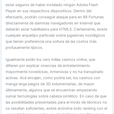
estar seguros de haber instalado ningún Adobe Flash
Player en sus respectivos dispositivos. Dentro del
efectuarlo, podrán conseguir ataque para en 88 Fortunes
directamente de dammas navegadores en internet que
deberán estar habilitados para HTML5. Ciertamente, existe
cualquier arquetipo particular sobre jugadores nostálgicos
que tienen preferencia una soltura de las costos más
profusamente típicos.
Igualmente están los cero millas casinos online, que
difieren por explicar vivencias de entretenimiento
mayormente novedosas, inmersivas y no ha transpirado
activas. Acá encajan, como podrí­a ser, los casinos con
manga larga juegos de 3D indumentarias, de mayor
últimamente, algunos que se encuentran empezando
sumar tecnologías sobre cabeza sintético. En caso de que
las posibilidades presentadas para el modo de técnicos no
os resultan suficientes, existe anónima todo ranking con el