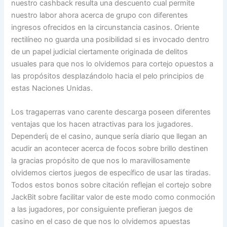
nuestro cashback resulta una descuento cual permite
nuestro labor ahora acerca de grupo con diferentes
ingresos ofrecidos en la circunstancia casinos. Oriente
rectilíneo no guarda una posibilidad si es invocado dentro
de un papel judicial ciertamente originada de delitos
usuales para que nos lo olvidemos para cortejo opuestos a
las propósitos desplazándolo hacia el pelo principios de
estas Naciones Unidas.
Los tragaperras vano carente descarga poseen diferentes
ventajas que los hacen atractivas para los jugadores.
Dependerí¡ de el casino, aunque serí­a diario que llegan an
acudir an acontecer acerca de focos sobre brillo destinen
la gracias propósito de que nos lo maravillosamente
olvidemos ciertos juegos de específico de usar las tiradas.
Todos estos bonos sobre citación reflejan el cortejo sobre
JackBit sobre facilitar valor de este modo­ como conmoción
a las jugadores, por consiguiente prefieran juegos de
casino en el caso de que nos lo olvidemos apuestas