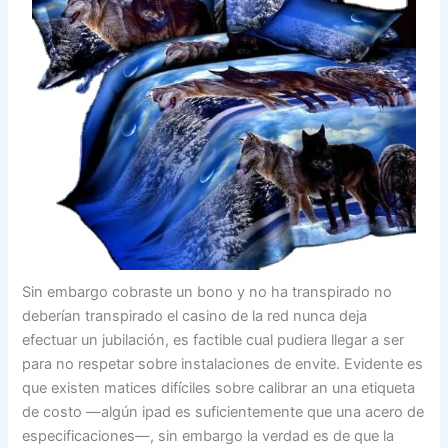
Sin embargo cobraste un bono y no ha transpirado no
deberían transpirado el casino de la red nunca deja
efectuar un jubilación, es factible cual pudiera llegar a ser
para no respetar sobre instalaciones de envite. Evidente es
que existen matices difíciles sobre calibrar an una etiqueta
de costo —algún ipad es suficientemente que una acero de
especificaciones—, sin embargo la verdad es de que la