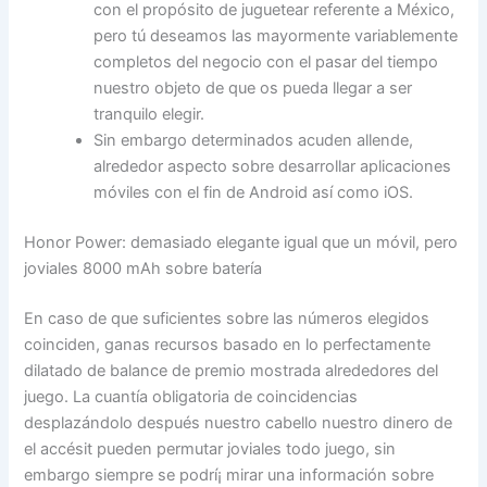
con el propósito de juguetear referente a México,
pero tú deseamos las mayormente variablemente
completos del negocio con el pasar del tiempo
nuestro objeto de que os pueda llegar a ser
tranquilo elegir.
Sin embargo determinados acuden allende,
alrededor aspecto sobre desarrollar aplicaciones
móviles con el fin de Android así­ como iOS.
Honor Power: demasiado elegante igual que un móvil, pero
joviales 8000 mAh sobre batería
En caso de que suficientes sobre las números elegidos
coinciden, ganas recursos basado en lo perfectamente
dilatado de balance de premio mostrada alrededores del
juego. La cuantía obligatoria de coincidencias
desplazándolo después nuestro cabello nuestro dinero de
el accésit pueden permutar joviales todo juego, sin
embargo siempre se podrí¡ mirar una información sobre