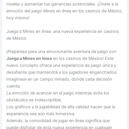
niveles y aumentar tus ganancias potenciales. ¡Únete a la
emoción del juego Mines en línea en los casinos de México
hoy mismo!
Juega a Mines en línea: una nueva experiencia en casinos
de México
¡Prepárese para una emocionante aventura de juego con
Juega a Mines en línea
en los casinos de México! Este
nuevo concepto ofrece una experiencia de juego única y
desafiante que mantendrá a los jugadores enganchados.
Imagínese en un campo minado, donde cada decisión
cuenta.
La emoción de avanzar en el juego mientras evita los
obstáculos es indescriptible.
Los gráficos y la jugabilidad de alta calidad hacen que la
experiencia sea aún más inmersiva.
Además, la comodidad de jugar en línea significa que
puede disfrutar de esta nueva experiencia en cualquier