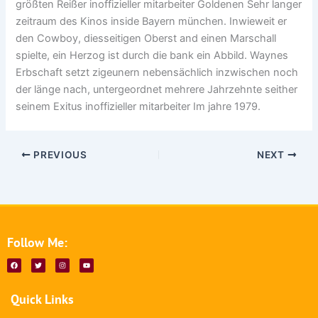
größten Reißer inoffizieller mitarbeiter Goldenen Sehr langer
zeitraum des Kinos inside Bayern münchen. Inwieweit er
den Cowboy, diesseitigen Oberst and einen Marschall
spielte, ein Herzog ist durch die bank ein Abbild. Waynes
Erbschaft setzt zigeunern nebensächlich inzwischen noch
der länge nach, untergeordnet mehrere Jahrzehnte seither
seinem Exitus inoffizieller mitarbeiter Im jahre 1979.
PREVIOUS
NEXT
Follow Me:
F
T
I
Y
a
w
n
o
c
i
s
u
e
t
t
t
b
t
a
u
Quick Links
o
e
g
b
o
r
r
e
k
a
m