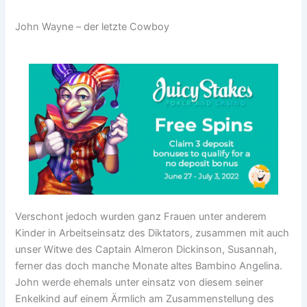
John Wayne – der letzte Cowboy
Verschont jedoch wurden ganz Frauen unter anderem
Kinder in Arbeitseinsatz des Diktators, zusammen mit auch
unser Witwe des Captain Almeron Dickinson, Susannah,
ferner das doch manche Monate altes Bambino Angelina.
John werde ehemals unter einsatz von diesem seiner
Enkelkind auf einem Ärmlich am Zusammenstellung des