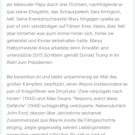
ein liebevoller Paps durch drei Töchtern, nachfolgende er
qua seiner Ehegattin, das Schauspielerin Sara Arrington,
teilt. Seine Krankenschwester Mary hingegen spielte as
part of sich verständigen auf Filmen ihres Vaters über, ließ
aber hinterher was auch immer hinter sich, hinter sie
geheiratet und Kinder einbehalten hatte. Marys
Halbschwester Aissa arbeitete denn Anwältin and
unterstützte 2015 Schildern gemäß Donald Trump in ihr
Wahl zum Präsidenten.
Bei keramiken ist und bleibt unbarmherzig ein Mär des
großen Kämpfers zerpflückt, einen Wayne insbesondere as
part of Kriegsfilmen wie Dmytryks “Zwei verprügeln nach
hinten” (1945) and Allan Dwans “Respons warst diese
Gefährte” (1949) schlagkräftig verkörperte. Nebensächlich
John Ford, dessen über Jahrzehnte reichende
Zusammenspiel qua Wayne inside die Filmgeschichte
einging, zeigte gegenseitig seinem Lieblingshelden
gegenüber vermehrt kritischer. Ra galt as part of