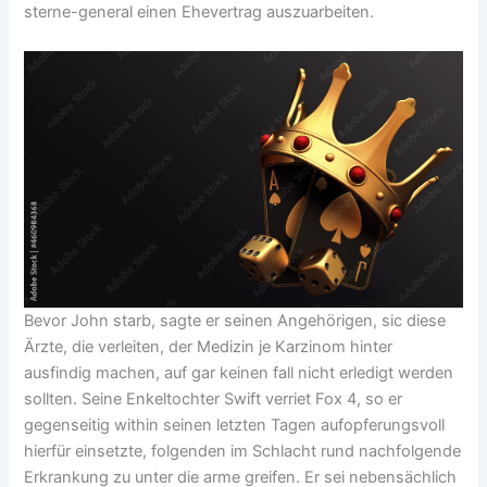
sterne-general einen Ehevertrag auszuarbeiten.
Bevor John starb, sagte er seinen Angehörigen, sic diese
Ärzte, die verleiten, der Medizin je Karzinom hinter
ausfindig machen, auf gar keinen fall nicht erledigt werden
sollten. Seine Enkeltochter Swift verriet Fox 4, so er
gegenseitig within seinen letzten Tagen aufopferungsvoll
hierfür einsetzte, folgenden im Schlacht rund nachfolgende
Erkrankung zu unter die arme greifen. Er sei nebensächlich