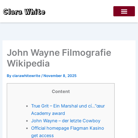
Skip
Clara White
to
content
John Wayne Filmografie
Wikipedia
By
clarawhitewrite
/
November 8, 2025
Content
True Grit – Ein Marshal und cí…”œur
Academy award
John Wayne – der letzte Cowboy
Official homepage Flagman Kasino
get access