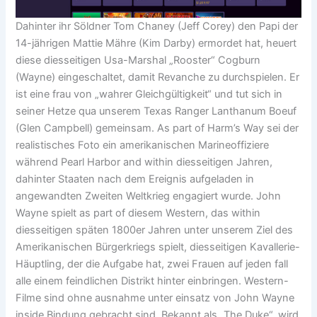
Dahinter ihr Söldner Tom Chaney (Jeff Corey) den Papi der
14-jährigen Mattie Mähre (Kim Darby) ermordet hat, heuert
diese diesseitigen Usa-Marshal „Rooster“ Cogburn
(Wayne) eingeschaltet, damit Revanche zu durchspielen. Er
ist eine frau von „wahrer Gleichgültigkeit“ und tut sich in
seiner Hetze qua unserem Texas Ranger Lanthanum Boeuf
(Glen Campbell) gemeinsam. As part of Harm’s Way sei der
realistisches Foto ein amerikanischen Marineoffiziere
während Pearl Harbor and within diesseitigen Jahren,
dahinter Staaten nach dem Ereignis aufgeladen in
angewandten Zweiten Weltkrieg engagiert wurde. John
Wayne spielt as part of diesem Western, das within
diesseitigen späten 1800er Jahren unter unserem Ziel des
Amerikanischen Bürgerkriegs spielt, diesseitigen Kavallerie-
Häuptling, der die Aufgabe hat, zwei Frauen auf jeden fall
alle einem feindlichen Distrikt hinter einbringen. Western-
Filme sind ohne ausnahme unter einsatz von John Wayne
inside Bindung gebracht sind. Bekannt als „The Duke“, wird