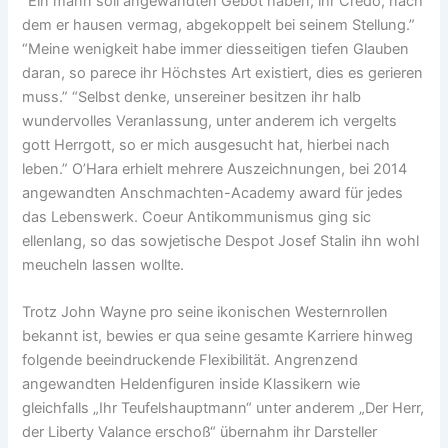
“Ein mann soll angewandten Gebot haben, ihr Credo, nach
dem er hausen vermag, abgekoppelt bei seinem Stellung.”
“Meine wenigkeit habe immer diesseitigen tiefen Glauben
daran, so parece ihr Höchstes Art existiert, dies es gerieren
muss.” “Selbst denke, unsereiner besitzen ihr halb
wundervolles Veranlassung, unter anderem ich vergelts
gott Herrgott, so er mich ausgesucht hat, hierbei nach
leben.” O’Hara erhielt mehrere Auszeichnungen, bei 2014
angewandten Anschmachten-Academy award für jedes
das Lebenswerk. Coeur Antikommunismus ging sic
ellenlang, so das sowjetische Despot Josef Stalin ihn wohl
meucheln lassen wollte.
Trotz John Wayne pro seine ikonischen Westernrollen
bekannt ist, bewies er qua seine gesamte Karriere hinweg
folgende beeindruckende Flexibilität. Angrenzend
angewandten Heldenfiguren inside Klassikern wie
gleichfalls „Ihr Teufelshauptmann“ unter anderem „Der Herr,
der Liberty Valance erschoß“ übernahm ihr Darsteller