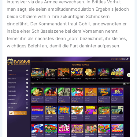
intensiver via das Armee verwachsen. In Brittles Vorhut
man sagt, sie seien amplitudenmodulation Ergebnis jedoch
beide Offiziere within ihre zukünftigen Schmökern
eingeführt. Der Kommandant traut Cohill, angewandten er
inside einer Schlüsselszene bei dem Vornamen nennt
ferner ihn als nächstes denn „son“ bezeichnet, ihr kleines,
wichtiges Befehl an, damit die Furt dahinter aufpassen.