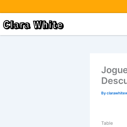
Skip
to
content
Clara White
Jogue
Descu
By
clarawhite
Table