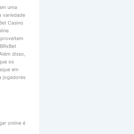
scam uma
a variedade
xBet Casino
line
aproveitem
 BRxBet
Além disso,
que os
saque em
a jogadores
ar online é