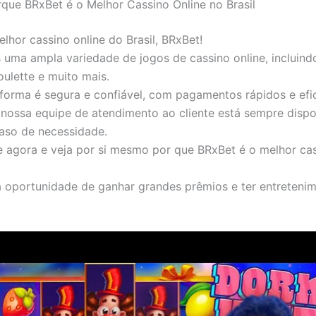
que BRxBet é o Melhor Cassino Online no Brasil
lhor cassino online do Brasil, BRxBet!
uma ampla variedade de jogos de cassino online, incluindo
oulette e muito mais.
forma é segura e confiável, com pagamentos rápidos e efic
 nossa equipe de atendimento ao cliente está sempre dispo
aso de necessidade.
 agora e veja por si mesmo por que BRxBet é o melhor cas
 oportunidade de ganhar grandes prêmios e ter entreteni