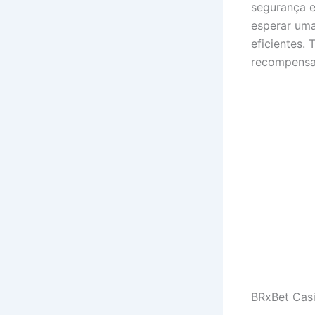
segurança e
esperar uma
eficientes.
recompensa
BRxBet Casi