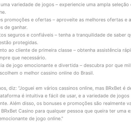
 uma variedade de jogos – experiencie uma ampla seleção 
ne.
es promoções e ofertas – aproveite as melhores ofertas e
s de ganhar.
os seguros e confiáveis – tenha a tranquilidade de saber 
estão protegidas.
nto ao cliente de primeira classe – obtenha assistência ráp
empre que necessário.
cia de jogo emocionante e divertida – descubra por que mi
scolhem o melhor cassino online do Brasil.
nos, diz: “Joguei em vários cassinos online, mas BRxBet é d
ataforma é intuitiva e fácil de usar, e a variedade de jogos
nte. Além disso, os bonuses e promoções são realmente va
RxBet Casino para qualquer pessoa que queira ter uma e
 emocionante de jogo online.”