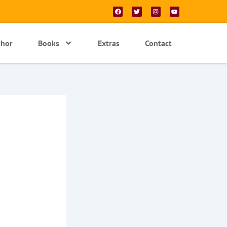
F
T
I
Y
a
w
n
o
c
i
s
u
e
t
t
t
b
t
a
u
o
e
g
b
thor
Books
Extras
Contact
o
r
r
e
k
a
m