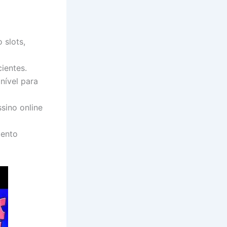
 slots,
ientes.
nível para
sino online
mento