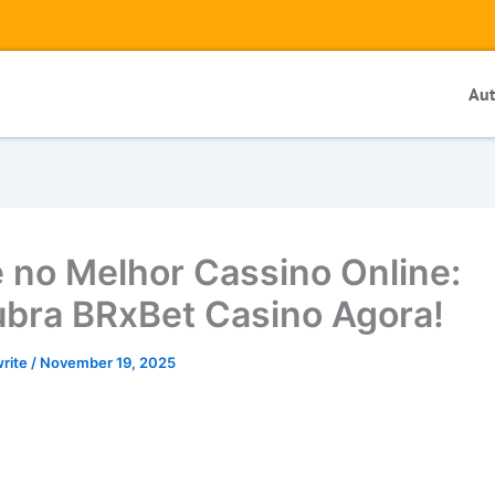
Au
 no Melhor Cassino Online:
bra BRxBet Casino Agora!
write
/
November 19, 2025