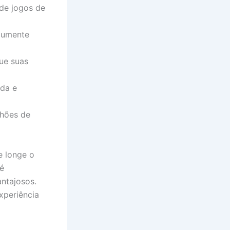
de jogos de
 aumente
que suas
ida e
lhões de
e longe o
 é
ntajosos.
xperiência