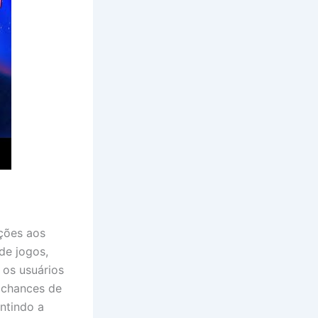
ações aos
de jogos,
 os usuários
 chances de
ntindo a