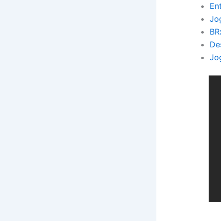
En
Jo
BR
De
Jo