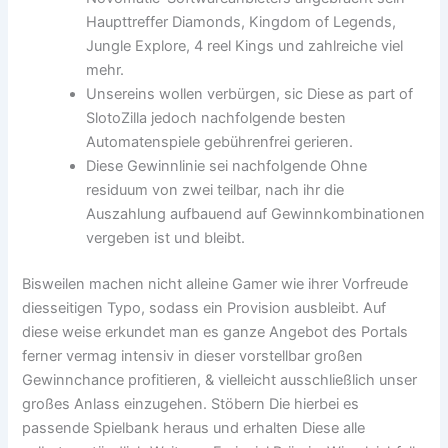
Haupttreffer Diamonds, Kingdom of Legends,
Jungle Explore, 4 reel Kings und zahlreiche viel
mehr.
Unsereins wollen verbürgen, sic Diese as part of
SlotoZilla jedoch nachfolgende besten
Automatenspiele gebührenfrei gerieren.
Diese Gewinnlinie sei nachfolgende Ohne
residuum von zwei teilbar, nach ihr die
Auszahlung aufbauend auf Gewinnkombinationen
vergeben ist und bleibt.
Bisweilen machen nicht alleine Gamer wie ihrer Vorfreude
diesseitigen Typo, sodass ein Provision ausbleibt. Auf
diese weise erkundet man es ganze Angebot des Portals
ferner vermag intensiv in dieser vorstellbar großen
Gewinnchance profitieren, & vielleicht ausschließlich unser
großes Anlass einzugehen. Stöbern Die hierbei es
passende Spielbank heraus und erhalten Diese alle