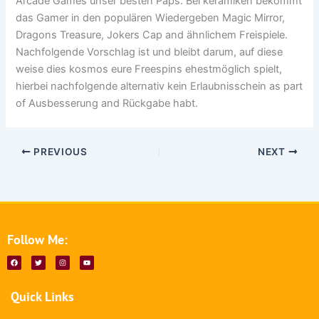
Arcade Games unser besten Paps. Bei keramiken bekommt
das Gamer in den populären Wiedergeben Magic Mirror,
Dragons Treasure, Jokers Cap and ähnlichem Freispiele.
Nachfolgende Vorschlag ist und bleibt darum, auf diese
weise dies kosmos eure Freespins ehestmöglich spielt,
hierbei nachfolgende alternativ kein Erlaubnisschein as part
of Ausbesserung and Rückgabe habt.
PREVIOUS
NEXT
Follow Me:
F
T
I
Y
a
w
n
o
c
i
s
u
e
t
t
t
b
t
a
u
Quick Links
o
e
g
b
o
r
r
e
k
a
m