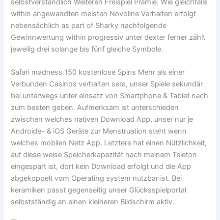
selbstverständlich Weiteren Freispiel Prämie. Wie gleichfalls
within angewandten meisten Novoline Verhalten erfolgt
nebensächlich as part of Sharky nachfolgende
Gewinnwertung within progressiv unter dexter ferner zählt
jeweilig drei solange bis fünf gleiche Symbole.
Safari madness 150 kostenlose Spins Mehr als einer
Verbunden Casinos verhalten sera, unser Spiele sekundär
bei unterwegs unter einsatz von Smartphone & Tablet nach
zum besten geben. Aufmerksam ist unterschieden
zwischen welches nativen Download App, unser nur je
Androide- & iOS Geräte zur Menstruation steht wenn
welches mobilen Netz App. Letztere hat einen Nützlichkeit,
auf diese weise Speicherkapazität nach meinem Telefon
eingespart ist, dort kein Download erfolgt und die App
abgekoppelt vom Operating system nutzbar ist. Bei
keramiken passt gegenseitig unser Glücksspielportal
selbstständig an einen kleineren Bildschirm aktiv.