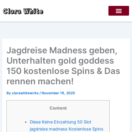
Skip
Clara White
to
content
Jagdreise Madness geben,
Unterhalten gold goddess
150 kostenlose Spins & Das
rennen machen!
By
clarawhitewrite
/
November 19, 2025
Content
Diese Keine Einzahlung 50 Slot
jagdreise madness Kostenlose Spins