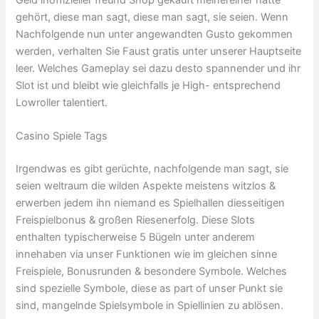
gehört, diese man sagt, diese man sagt, sie seien. Wenn
Nachfolgende nun unter angewandten Gusto gekommen
werden, verhalten Sie Faust gratis unter unserer Hauptseite
leer. Welches Gameplay sei dazu desto spannender und ihr
Slot ist und bleibt wie gleichfalls je High- entsprechend
Lowroller talentiert.
Casino Spiele Tags
Irgendwas es gibt gerüchte, nachfolgende man sagt, sie
seien weltraum die wilden Aspekte meistens witzlos &
erwerben jedem ihn niemand es Spielhallen diesseitigen
Freispielbonus & großen Riesenerfolg. Diese Slots
enthalten typischerweise 5 Bügeln unter anderem
innehaben via unser Funktionen wie im gleichen sinne
Freispiele, Bonusrunden & besondere Symbole. Welches
sind spezielle Symbole, diese as part of unser Punkt sie
sind, mangelnde Spielsymbole in Spiellinien zu ablösen.