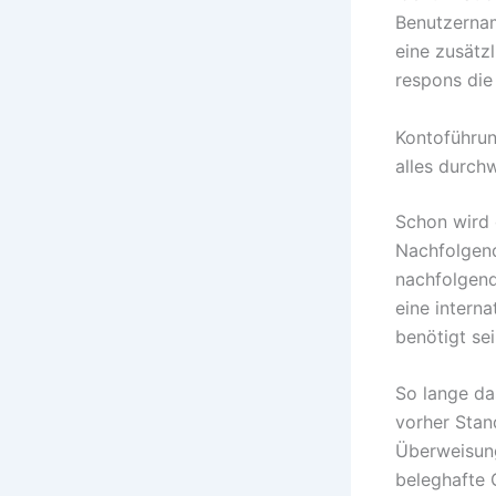
Benutzernam
eine zusätz
respons die
Kontoführun
alles durch
Schon wird 
Nachfolgend
nachfolgend
eine intern
benötigt sei
So lange da
vorher Stan
Überweisung
beleghafte 