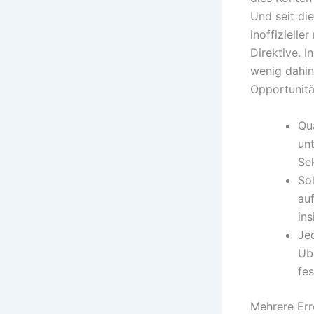
Und seit di
inoffizielle
Direktive. 
wenig dahint
Opportunitä
Qu
unt
Se
Sol
auf
ins
Je
Üb
fes
Mehrere Err