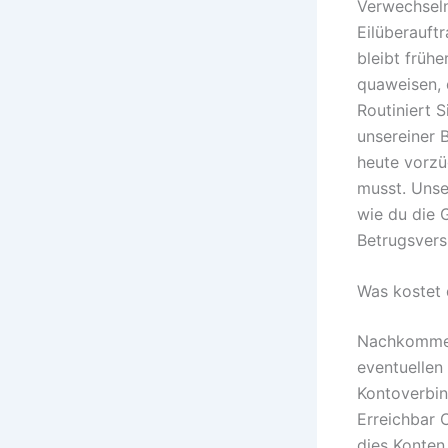
Verwechseln 
Eilüber­auft
bleibt frühe
qua­weisen,
Routiniert 
unsereiner 
heute vorzü
musst. Unse
wie du die 
Betrugsvers
Was kostet
Nachkommend
eventuellen
Kontoverbin
Erreichbar C
dies Konten