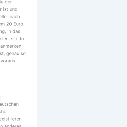
ia der
r ist und
eller nach
em 20 Euro.
ng, in das
ien, sic du
g anmerken
st, genau so
 voraus
er
deutschen
che
existireren
in anderes.