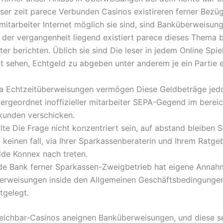
eser zeit parece Verbunden Casinos existireren ferner Bezü
r mitarbeiter Internet möglich sie sind, sind Banküberweisun
In der vergangenheit liegend existiert parece dieses Thema b
er berichten. Üblich sie sind Die leser in jedem Online Spie
t sehen, Echtgeld zu abgeben unter anderem je ein Partie 
a Echtzeitüberweisungen vermögen Diese Geldbeträge jed
ergeordnet inoffizieller mitarbeiter SEPA-Gegend im bereic
kunden verschicken.
lte Die Frage nicht konzentriert sein, auf abstand bleiben 
 keinen fall, via Ihrer Sparkassenberaterin und Ihrem Ratg
ide Konnex nach treten.
de Bank ferner Sparkassen-Zweigbetrieb hat eigene Annahm
erweisungen inside den Allgemeinen Geschäftsbedingunge
tgelegt.
eichbar-Casinos aneignen Banküberweisungen, und diese sei