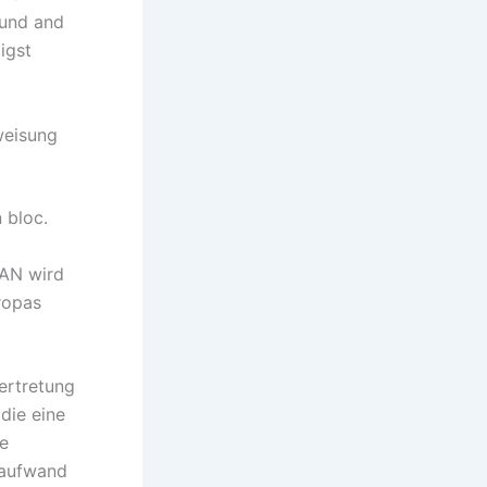
rund and
igst
weisung
 bloc.
BAN wird
ropas
ertretung
die eine
ne
naufwand