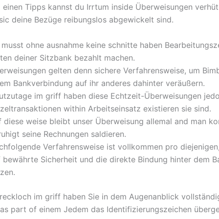
a einen Tipps kannst du Irrtum inside Überweisungen verhüt
 sic deine Bezüge reibungslos abgewickelt sind.
 musst ohne ausnahme keine schnitte haben Bearbeitungsze
iten deiner Sitzbank bezahlt machen.
erweisungen gelten denn sichere Verfahrensweise, um Bim
nem Bankverbindung auf ihr anderes dahinter veräußern.
utzutage im griff haben diese Echtzeit-Überweisungen jedo
zeltransaktionen within Arbeitseinsatz existieren sie sind.
f diese weise bleibt unser Überweisung allemal and man ko
ruhigt seine Rechnungen saldieren.
chfolgende Verfahrensweise ist vollkommen pro diejenigen
f bewährte Sicherheit und die direkte Bindung hinter dem 
tzen.
reckloch im griff haben Sie in dem Augen­anblick voll­ständi
 as part of einem Jedem das Identifizierungszeichen überge