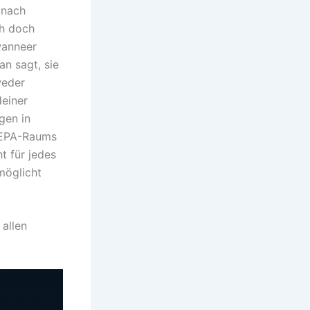
 nach
ch doch
wanneer
n sagt, sie
weder
deiner
gen in
SEPA-Raums
t für jedes
möglicht
 allen