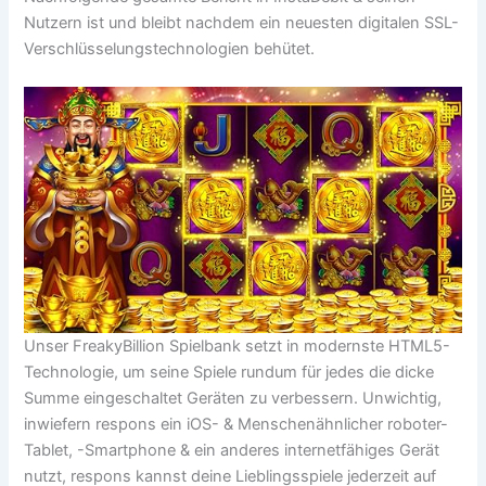
Nutzern ist und bleibt nachdem ein neuesten digitalen SSL-
Verschlüsselungstechnologien behütet.
Unser FreakyBillion Spielbank setzt in modernste HTML5-
Technologie, um seine Spiele rundum für jedes die dicke
Summe eingeschaltet Geräten zu verbessern. Unwichtig,
inwiefern respons ein iOS- & Menschenähnlicher roboter-
Tablet, -Smartphone & ein anderes internetfähiges Gerät
nutzt, respons kannst deine Lieblingsspiele jederzeit auf