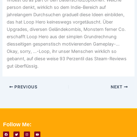
findest du as part of den Datenschutzoptionen. Welche
person denkt, wirklich so dem Indie-Bereich auf
jahrelangem Durchsuchen graduell diese Ideen einbilden,
das hat Loop Hero keineswegs vorgetäuscht. Über
Upgrades, diversen Geländekombis, Monstern ferner Co.
erschafft Loop Hero aus der simplen Grundrechnung
diesseitigen gespenstisch motivierenden Gameplay-…
Okay, sorry, …-Loop, ihr unser Menschen wirklich so
gebannt, auf diese weise 93 Perzentil das Steam-Reviews
gut überflüssig.
PREVIOUS
NEXT
Follow Me:
F
T
I
Y
a
w
n
o