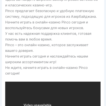
и классических казино-игр.
Pinco предлагает безопасную и удобную платежную
систему, подходящую для игроков из Азербайджана.
Начните играть в онлайн-казино Pinco сегодня и
воспользуйтесь бонусами для новых игроков.
У нас есть надежная поддержка клиентов, готовая
помочь вам в любое время.
Pinco – это онлайн-казино, которое заслуживает
вашего доверия.
Начните играть сегодня и наслаждайтесь нашем
широким ассортиментом игр!
Не ждите, начните играть в онлайн-казино Pinco
сегодня!