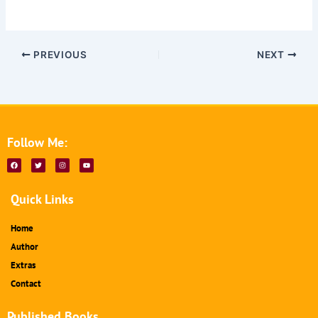
PREVIOUS
NEXT
Follow Me:
F
T
I
Y
a
w
n
o
c
i
s
u
e
t
t
t
b
t
a
u
Quick Links
o
e
g
b
o
r
r
e
k
a
m
Home
Author
Extras
Contact
Published Books