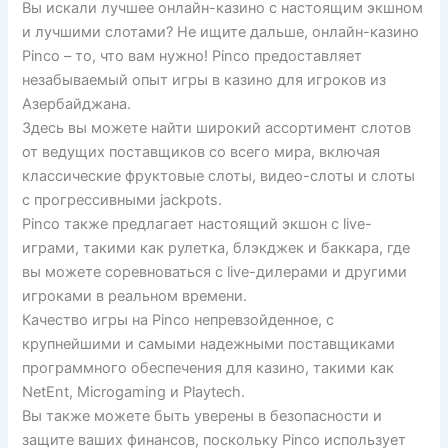
Вы искали лучшее онлайн-казино с настоящим экшном
и лучшими слотами? Не ищите дальше, онлайн-казино
Pinco – то, что вам нужно! Pinco предоставляет
незабываемый опыт игры в казино для игроков из
Азербайджана.
Здесь вы можете найти широкий ассортимент слотов
от ведущих поставщиков со всего мира, включая
классические фруктовые слоты, видео-слоты и слоты
с прогрессивными jackpots.
Pinco также предлагает настоящий экшон с live-
играми, такими как рулетка, блэкджек и баккара, где
вы можете соревноваться с live-дилерами и другими
игроками в реальном времени.
Качество игры на Pinco непревзойденное, с
крупнейшими и самыми надежными поставщиками
программного обеспечения для казино, такими как
NetEnt, Microgaming и Playtech.
Вы также можете быть уверены в безопасности и
защите ваших финансов, поскольку Pinco использует