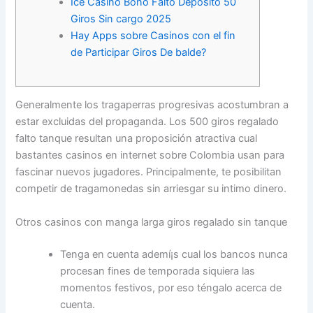
Ice Casino Bono Falto Depósito 50
Giros Sin cargo 2025
Hay Apps sobre Casinos con el fin
de Participar Giros De balde?
Generalmente los tragaperras progresivas acostumbran a
estar excluidas del propaganda. Los 500 giros regalado
falto tanque resultan una proposición atractiva cual
bastantes casinos en internet sobre Colombia usan para
fascinar nuevos jugadores.
Principalmente, te posibilitan
competir de tragamonedas sin arriesgar su intimo dinero.
Otros casinos con manga larga giros regalado sin tanque
Tenga en cuenta ademí¡s cual los bancos nunca
procesan fines de temporada siquiera las
momentos festivos, por eso téngalo acerca de
cuenta.