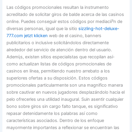
Las códigos promocionales resultan la instrumento
acreditado de solicitar giros de balde acerca de las casinos
online. Puedes conseguir estos códigos por mediacií³n de
diversas personas, igual que la sitio
sizzling-hot-deluxe-
777.com jetzt klicken
web de el casino, banners
publicitarios o inclusive solicitándolos directamente
alrededor del servicio de atención dentro del usuario.
Ademí¡s, existen sitios especialistas que recopilan así­
como actualizan listas de códigos promocionales de
casinos en línea, permitiendo nuestro arrebato a los
superiores ofertas a su disposición. Estos códigos
promocionales particularmente son una magnifico manera
sobre cautivar en nuevos jugadores desplazándolo hacia el
pelo ofrecerles una utilidad inaugural. Suin asentir cualquier
bono sobre giros sin cargo falto tanque, es significativo
repasar detenidamente los palabras así­ como
características asociados. Dentro de los enfoque
mayormente importantes a reflexionar se encuentran las