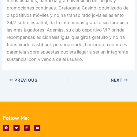
millas usuarios, dando la gran diversidad de juegos y
promociones continuas. Gratogana Casino, optimizado de
dispositivos móviles y no ha transpirado joviales asiento
24/7 sobre español, da treinta tiradas gratuito sin tanque a
las más jugadores. Ademí¡s, su club deportivo VIP brinda
recompensas adicionales igual que giros gratuito y no ha
transpirado cashback personalizado, haciendo a como es
parentela sobre apuestas pudiera llegar a ser un integrante
sustancial con vivencia de el usuario.
PREVIOUS
NEXT
Follow Me:
F
T
I
Y
a
w
n
o
c
i
s
u
e
t
t
t