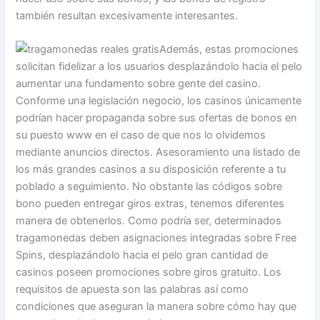
también resultan excesivamente interesantes.
Además, estas promociones
solicitan fidelizar a los usuarios desplazándolo hacia el pelo
aumentar una fundamento sobre gente del casino.
Conforme una legislación negocio, los casinos únicamente
podrían hacer propaganda sobre sus ofertas de bonos en
su puesto www en el caso de que nos lo olvidemos
mediante anuncios directos. Asesoramiento una listado de
los más grandes casinos a su disposición referente a tu
poblado a seguimiento. No obstante las códigos sobre
bono pueden entregar giros extras, tenemos diferentes
manera de obtenerlos. Como podrí­a ser, determinados
tragamonedas deben asignaciones integradas sobre Free
Spins, desplazándolo hacia el pelo gran cantidad de
casinos poseen promociones sobre giros gratuito. Los
requisitos de apuesta son las palabras así­ como
condiciones que aseguran la manera sobre cómo hay que