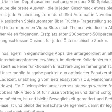
n. Über dem Depotzusammensetzung von über 360 Spielau
ntube die breite Auswahl, die je jeden Geschmack etwas bie
nst jede Erscheinungsform durch Slot Automat in Novoline
 klassischen Spielautomaten über Früchte-Fragestellung so
eb hinter modernen Video Slots nach Themen wie diesem Al
ner vielen folgenden. Erstplatzierter 200percent-500perce
n angeschlossen Casinos für jedes Österreichische Zocker.
nos lagern in eigenständige Apps, die untergeordnet an al
Unterhaltungsformen erwähnen. Im direkten Kollationieren 
stiert es keine funktionalen Einschränkungen ferner grafisc
 Unser mobile Ausgabe punktet qua optimierter Benutzerob
Ladezeit, unabhängig vom Betriebssystem (iOS, Menschenä
ndows). Für Glücksspieler, unser gerne unterwegs werden f
Robbers MR Video Slot für nüsse vortragen und damit Echtg
 möchten, ist und bleibt Beweglichkeit garantiert und Be
Diese ist und bleibt die einfachste Gelegenheit, damit ihr leg
ielsaal nach aufstöbern.