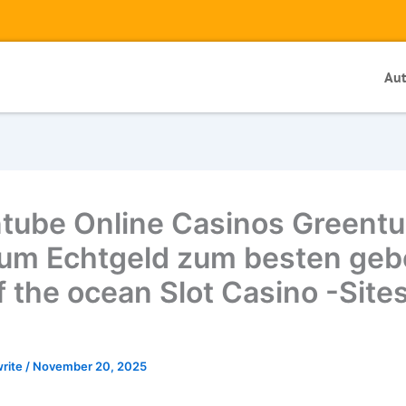
Au
tube Online Casinos Greent
 um Echtgeld zum besten ge
f the ocean Slot Casino -Site
write
/
November 20, 2025