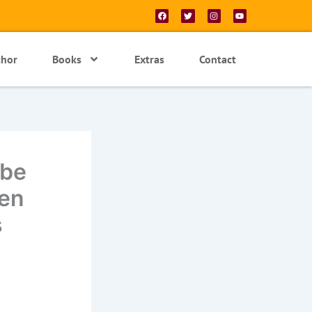
F
T
I
Y
a
w
n
o
c
i
s
u
e
t
t
t
b
t
a
u
o
e
g
b
thor
Books
Extras
Contact
o
r
r
e
k
a
m
ube
ben
s