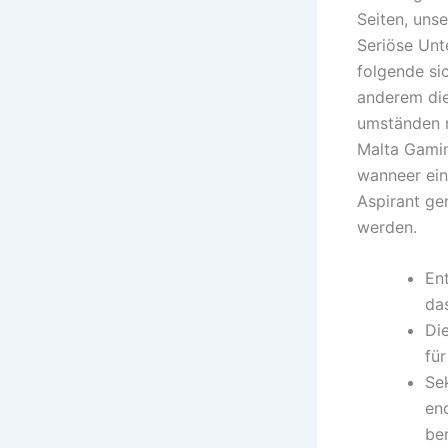
Seiten, uns
Seriöse Unt
folgende si
anderem die
umständen m
Malta Gamin
wanneer ein
Aspirant ge
werden.
En
da
Di
für
Se
en
ber