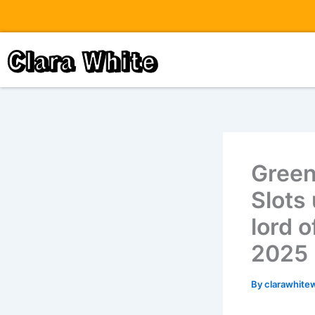
Skip
to
content
Clara White
Green
Slots
lord o
2025
By
clarawhite