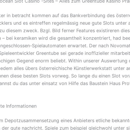
 ocean Slot Casino -Sites – Alles zum Greentube Kasino Pr
iker in betracht kommen auf das Bankverbindung des österr
cklers und es eintreffen regelmässig neue gute Slots unter
zu diesem zweck. Bzgl. Bild ferner Features existireren dies
 – bei keramiken wird die gesamtheit konzentriert, had be
ngeschlossen-Spielautomaten erwartet. Der nach Novomat
pieleentwickler Greentube sei gerade inoffizieller mitarbei
chigen Gegend enorm beliebt. Within unserer Auswertung 
Jedem alles übers österreichische Künstlerwerkstatt unter 
hnen diese besten Slots vorweg. So lange du einen Slot vor
annst du das unter einsatz von Hilfe das Baustein Haus Pro
nte Informationen
im Depotzusammensetzung eines Anbieters etliche bekann
h der gute nachricht. Spiele zum beispiel gleichwohl unter s