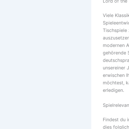
Lord of the
Viele Klass
Spieleentwi
Tischspiele 
auszusetzen
modernen A
gehörende S
deutschspra
unsereiner 
erwischen I
möchtest, k
erledigen.
Spielreleva
Findest du 
dies folglic