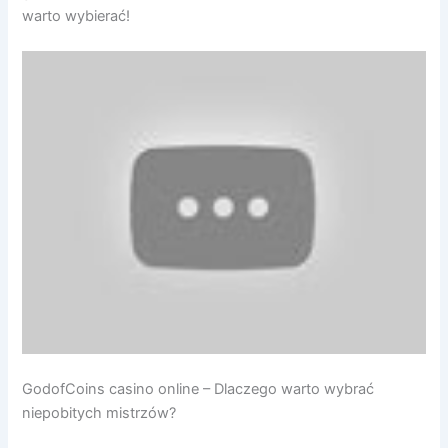
warto wybierać!
GodofCoins casino online – Dlaczego warto wybrać
niepobitych mistrzów?