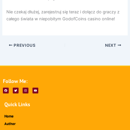
Nie czekaj dłużej, zarejestruj się teraz i dołącz do graczy z
całego świata w niepobitym GodofCoins casino online!
PREVIOUS
NEXT
Follow Me:
F
T
I
Y
a
w
n
o
c
i
s
u
e
t
t
t
b
t
a
u
Quick Links
o
e
g
b
o
r
r
e
k
a
m
Home
Author