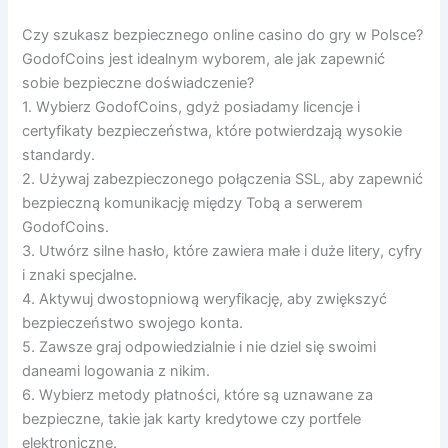
Czy szukasz bezpiecznego online casino do gry w Polsce?
GodofCoins jest idealnym wyborem, ale jak zapewnić
sobie bezpieczne doświadczenie?
1. Wybierz GodofCoins, gdyż posiadamy licencje i
certyfikaty bezpieczeństwa, które potwierdzają wysokie
standardy.
2. Używaj zabezpieczonego połączenia SSL, aby zapewnić
bezpieczną komunikację między Tobą a serwerem
GodofCoins.
3. Utwórz silne hasło, które zawiera małe i duże litery, cyfry
i znaki specjalne.
4. Aktywuj dwostopniową weryfikację, aby zwiększyć
bezpieczeństwo swojego konta.
5. Zawsze graj odpowiedzialnie i nie dziel się swoimi
daneami logowania z nikim.
6. Wybierz metody płatności, które są uznawane za
bezpieczne, takie jak karty kredytowe czy portfele
elektroniczne.