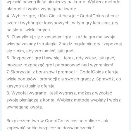
wpłacić pewną ilość pieniędzy na konto. Wybierz metodę
płatności i wpisz wymaganą kwotę.
4. Wybierz grę, która Cię interesuje – GodofCoins oferuje
szeroki wybór gier kasynowych, w tym gry karciane, gry
na sloty i wiele innych.
5. Zfamylioruj się z zasadami gry – każda gra ma swoje
własne zasady i strategie. Znajdź regulamin gry i zapoznaj
się z nim, aby zrozumieć, jak grać.
6. Rozpocznij grę i baw się – teraz, gdy wiesz, jak grać,
możesz rozpocząć grę i popracować nad wygraniem!
7. Skorzystaj z bonusów i promocji – GodofCoins oferuje
wiele bonusów i promocji dla swoich graczy. Sprawdź, co
kasyno aktualnie oferuje.
8. Wycofaj wygrane – jeśli wygrasz, możesz wycofać
swoje pieniądze z konta. Wybierz metodę wyplaty i wpisz
wymaganą kwotę.
Bezpieczeństwo w GodofCoins casino online – Jak
zapewnić sobie bezpieczne doświadczenie?