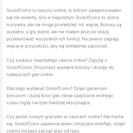
GodofCoins to kasyno online, w którym zarejestrowałam
się nie recently. Gra w niepobitym GodofCoins to dobra
rozrywka, ale nie mogę powiedzieć nic więcej. Bonusy są
wydajne, a gry dobre, ale nie miałam jeszcze okazji
przetestować wszystkich ich funkcji. Na pewno zagrają
więcej w przyszłości, aby się dokładniej zapoznać.
Czy szukasz niepobitego casina online? Zapytaj o
GodofCoins! Otrzymasz wydajne bonusy i dostęp do
najlepszych gier online.
Dlaczego wybierać GodofCoins? Dzięki genernym
bonusom i dużej ilości gier, twoje spędzanie wolnego
czasu nigdy nie było bardziej ekscytujące.
Czy jesteś nowym graczem w casinach online? Nie martw
się, GodofCoins zapewnia łatwe i intuicyjne interfejs, dzięki
czemu możesz zacząć grać od razu.