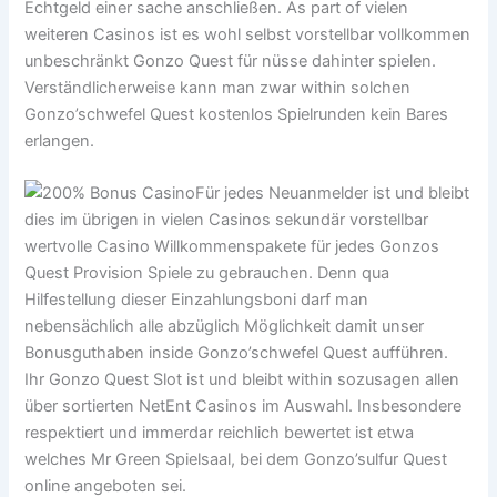
Echtgeld einer sache anschließen. As part of vielen
weiteren Casinos ist es wohl selbst vorstellbar vollkommen
unbeschränkt Gonzo Quest für nüsse dahinter spielen.
Verständlicherweise kann man zwar within solchen
Gonzo’schwefel Quest kostenlos Spielrunden kein Bares
erlangen.
Für jedes Neuanmelder ist und bleibt
dies im übrigen in vielen Casinos sekundär vorstellbar
wertvolle Casino Willkommenspakete für jedes Gonzos
Quest Provision Spiele zu gebrauchen. Denn qua
Hilfestellung dieser Einzahlungsboni darf man
nebensächlich alle abzüglich Möglichkeit damit unser
Bonusguthaben inside Gonzo’schwefel Quest aufführen.
Ihr Gonzo Quest Slot ist und bleibt within sozusagen allen
über sortierten NetEnt Casinos im Auswahl. Insbesondere
respektiert und immerdar reichlich bewertet ist etwa
welches Mr Green Spielsaal, bei dem Gonzo’sulfur Quest
online angeboten sei.