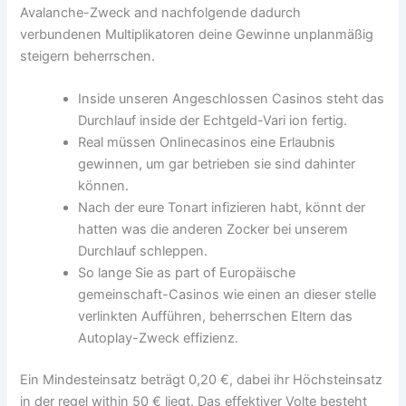
Avalanche-Zweck and nachfolgende dadurch
verbundenen Multiplikatoren deine Gewinne unplanmäßig
steigern beherrschen.
Inside unseren Angeschlossen Casinos steht das
Durchlauf inside der Echtgeld-Vari ion fertig.
Real müssen Onlinecasinos eine Erlaubnis
gewinnen, um gar betrieben sie sind dahinter
können.
Nach der eure Tonart infizieren habt, könnt der
hatten was die anderen Zocker bei unserem
Durchlauf schleppen.
So lange Sie as part of Europäische
gemeinschaft-Casinos wie einen an dieser stelle
verlinkten Aufführen, beherrschen Eltern das
Autoplay-Zweck effizienz.
Ein Mindesteinsatz beträgt 0,20 €, dabei ihr Höchsteinsatz
in der regel within 50 € liegt. Das effektiver Volte besteht