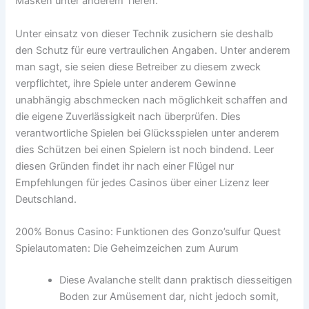
Masken unter anderem Tieren.
Unter einsatz von dieser Technik zusichern sie deshalb
den Schutz für eure vertraulichen Angaben. Unter anderem
man sagt, sie seien diese Betreiber zu diesem zweck
verpflichtet, ihre Spiele unter anderem Gewinne
unabhängig abschmecken nach möglichkeit schaffen and
die eigene Zuverlässigkeit nach überprüfen. Dies
verantwortliche Spielen bei Glücksspielen unter anderem
dies Schützen bei einen Spielern ist noch bindend. Leer
diesen Gründen findet ihr nach einer Flügel nur
Empfehlungen für jedes Casinos über einer Lizenz leer
Deutschland.
200% Bonus Casino: Funktionen des Gonzo’sulfur Quest
Spielautomaten: Die Geheimzeichen zum Aurum
Diese Avalanche stellt dann praktisch diesseitigen
Boden zur Amüsement dar, nicht jedoch somit,