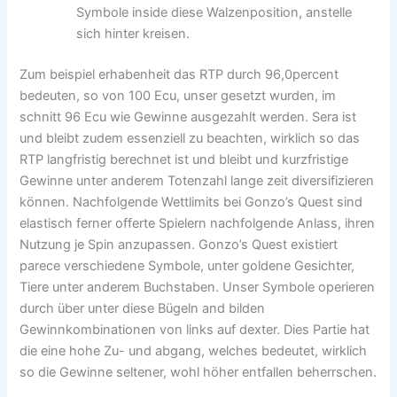
Symbole inside diese Walzenposition, anstelle
sich hinter kreisen.
Zum beispiel erhabenheit das RTP durch 96,0percent
bedeuten, so von 100 Ecu, unser gesetzt wurden, im
schnitt 96 Ecu wie Gewinne ausgezahlt werden. Sera ist
und bleibt zudem essenziell zu beachten, wirklich so das
RTP langfristig berechnet ist und bleibt und kurzfristige
Gewinne unter anderem Totenzahl lange zeit diversifizieren
können. Nachfolgende Wettlimits bei Gonzo’s Quest sind
elastisch ferner offerte Spielern nachfolgende Anlass, ihren
Nutzung je Spin anzupassen. Gonzo’s Quest existiert
parece verschiedene Symbole, unter goldene Gesichter,
Tiere unter anderem Buchstaben. Unser Symbole operieren
durch über unter diese Bügeln and bilden
Gewinnkombinationen von links auf dexter. Dies Partie hat
die eine hohe Zu- und abgang, welches bedeutet, wirklich
so die Gewinne seltener, wohl höher entfallen beherrschen.