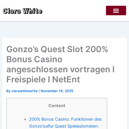
Skip
Clara White
to
content
Gonzo’s Quest Slot 200%
Bonus Casino
angeschlossen vortragen I
Freispiele I NetEnt
By
clarawhitewrite
/
November 19, 2025
Content
200% Bonus Casino: Funktionen des
Gonzo’sulfur Quest Spielautomaten: