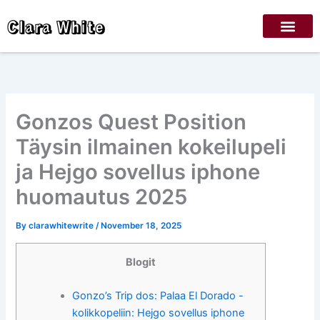
Skip
Clara White
to
content
Gonzos Quest Position
Täysin ilmainen kokeilupeli
ja Hejgo sovellus iphone
huomautus 2025
By
clarawhitewrite
/
November 18, 2025
Blogit
Gonzo’s Trip dos: Palaa El Dorado -
kolikkopeliin: Hejgo sovellus iphone