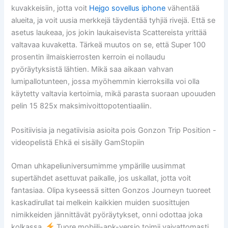
kuvakkeisiin, jotta voit
Hejgo sovellus iphone
vähentää
alueita, ja voit uusia merkkejä täydentää tyhjiä rivejä. Että se
asetus laukeaa, jos jokin laukaisevista Scattereista yrittää
valtavaa kuvaketta. Tärkeä muutos on se, että Super 100
prosentin ilmaiskierrosten kerroin ei nollaudu
pyöräytyksistä lähtien. Mikä saa aikaan vahvan
lumipallotunteen, jossa myöhemmin kierroksilla voi olla
käytetty valtavia kertoimia, mikä parasta suoraan upouuden
pelin 15 825x maksimivoittopotentiaaliin.
Positiivisia ja negatiivisia asioita pois Gonzon Trip Position -
videopelistä Ehkä ei sisälly GamStopiin
Oman uhkapeliuniversumimme ympärille uusimmat
supertähdet asettuvat paikalle, jos uskallat, jotta voit
fantasiaa. Olipa kyseessä sitten Gonzos Journeyn tuoreet
kaskadirullat tai melkein kaikkien muiden suosittujen
nimikkeiden jännittävät pyöräytykset, onni odottaa joka
kolkassa.
Tuore mobiili-apk-versio toimii vaivattomasti