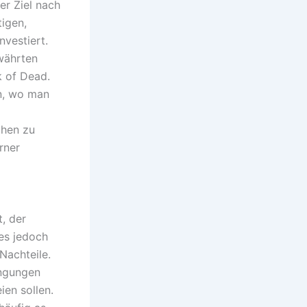
er Ziel nach
igen,
nvestiert.
währten
k of Dead.
n, wo man
chen zu
rner
t, der
ies jedoch
Nachteile.
ingungen
ien sollen.