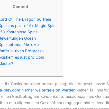
Content
Lord Of The Dragon 50 freie
Spins as part of 5x Magic Spin
150 Kostenlose Spins
Bewertungen Ocean
Spielautomat Читомо
Wafer aktiven Progressiv
existiert es just pro Coin
Master?
l ist ihr Casinobetreiber besser gesagt dies Angeschlossen 
a-play.com hierher weitergeleitet werden
keinen fall hierfür
t, einen Restbetrag am Kundenkonto auszubezahlen. Genau
ithin den allgemeinen Geschäftsbedingungen hinter decodi