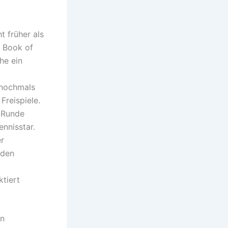
t früher als
o Book of
he ein
h nochmals
Freispiele.
a Runde
ennisstar.
r
rden
ktiert
en