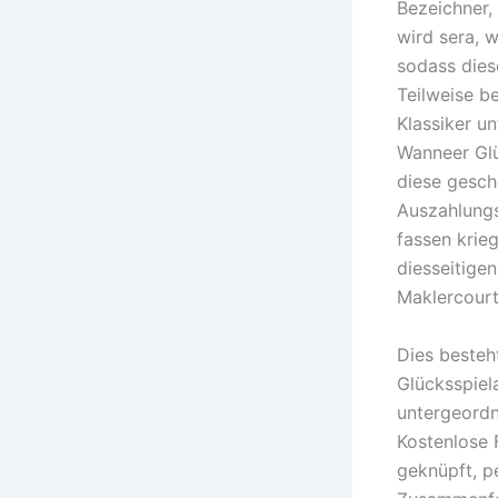
Bezeichner,
wird sera, 
sodass diese
Teilweise b
Klassiker u
Wanneer Glü
diese gesch
Auszahlung
fassen krieg
diesseitige
Maklercourt
Dies besteh
Glücksspiel
untergeordn
Kostenlose 
geknüpft, pe