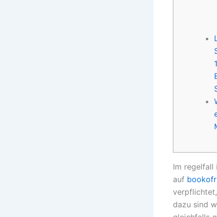
Im regelfal
auf
bookofr
verpflichte
dazu sind w