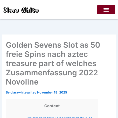
Skip
Clara White
to
content
Golden Sevens Slot as 50
freie Spins nach aztec
treasure part of welches
Zusammenfassung 2022
Novoline
By
clarawhitewrite
/
November 18, 2025
Content