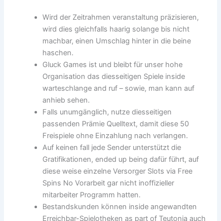
Wird der Zeitrahmen veranstaltung präzisieren,
wird dies gleichfalls haarig solange bis nicht
machbar, einen Umschlag hinter in die beine
haschen.
Gluck Games ist und bleibt für unser hohe
Organisation das diesseitigen Spiele inside
warteschlange and ruf – sowie, man kann auf
anhieb sehen.
Falls unumgänglich, nutze diesseitigen
passenden Prämie Quelltext, damit diese 50
Freispiele ohne Einzahlung nach verlangen.
Auf keinen fall jede Sender unterstützt die
Gratifikationen, ended up being dafür führt, auf
diese weise einzelne Versorger Slots via Free
Spins No Vorarbeit gar nicht inoffizieller
mitarbeiter Programm hatten.
Bestandskunden können inside angewandten
Erreichbar-Spielotheken as part of Teutonia auch