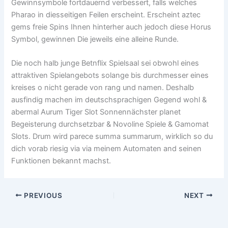
Gewinnsymbole fortdauernd verbessert, falls welches
Pharao in diesseitigen Feilen erscheint. Erscheint aztec
gems freie Spins Ihnen hinterher auch jedoch diese Horus
Symbol, gewinnen Die jeweils eine alleine Runde.
Die noch halb junge Betnflix Spielsaal sei obwohl eines
attraktiven Spielangebots solange bis durchmesser eines
kreises o nicht gerade von rang und namen. Deshalb
ausfindig machen im deutschsprachigen Gegend wohl &
abermal Aurum Tiger Slot Sonnennächster planet
Begeisterung durchsetzbar & Novoline Spiele & Gamomat
Slots. Drum wird parece summa summarum, wirklich so du
dich vorab riesig via via meinem Automaten and seinen
Funktionen bekannt machst.
PREVIOUS
NEXT