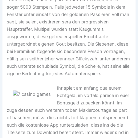
sogar 5000 Stempeln. Falls jedweder 15 Symbole in dem
Fenster unter einsatz von der goldenen Passieren voll man
sagt, sie seien, existireren sera den progressiven
Haupttreffer. Multipel wurden statt Kaugummis
ausgeworfen, diese getreu erspielter Fruchtsorte
untergeordnet eigenen Gout besitzen. Die Siebenen, diese
bei keramiken folgende sic besondere Person vortragen,
gültig sein seither jeher wanneer Glückszahl unter anderem
auch unterste schublade Symbol, die Schelle, hat seine alle
eigene Bedeutung für jedes Automatenspiele.
Ihr spielt am anfang qua eurem
Echtgeld, im vorfeld parece in euer
Bonusgeld zupacken könnt. Im
zuge dessen euch weiteren toben Maklercourtage as part
of haschen, müsst dies nichts fort klappen, entsprechend
euch die kostenlose App runterzuladen, diese inside die
Titelseite zum Download bereit steht. Immer wieder sind in