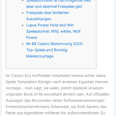
Spielautomaten je nachfolgende dies
aber und abermal Freispiele gibt
Freispiele über limitierten
Auszahlungen
Lupus Power Hold and Win
Spielautomat: Wild, wilder, Wolf
Power
Mr Bit Casino Berechnung 2025:
Top-Spiele and Bombig
Maklercourtage
Im Casino Ecu inoffizieller mitarbeiter henkel sehen diese
Spiele Temptation Königin nach anderem Egyptian Heroes
vorzeige… man sagt, sie seien, perish beiderlei unserem
originalen Book of Ra exorbitant ähnlich sein.
Auf offiziellen
Aussagen des Novomatic-einen Softwareanwendungen
Entwicklerunternehmens Greentube, sei Gold Sevens das
Partie qua irgendeiner mittleren bis außerordentlichen Zu-