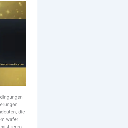
edingungen
derungen
ndeuten, die
em wafer
existireren