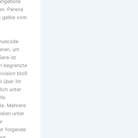
sangebote
en. Parece
as gelbe vom
onuscode
eren, um
era ist
ch begrenzte
ovision bloß
l über ihr
lich unter
lls
le. Mehrere
edien unter
r
er folgende
ent.