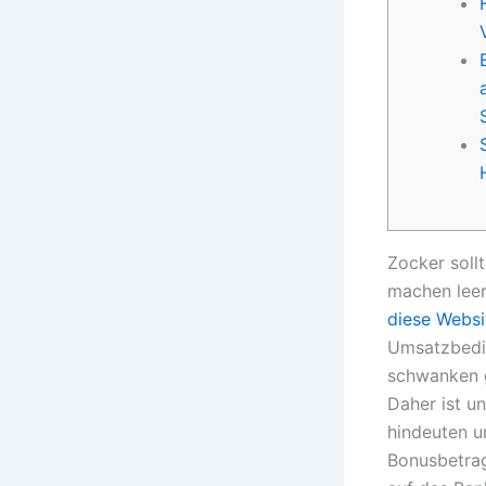
Zocker soll
machen lee
diese Websi
Umsatzbedi
schwanken g
Daher ist u
hindeuten u
Bonusbetrag