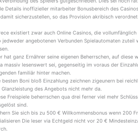
kverbindung des Spielers gutgeschrieben. Dies sei noch ra
e Details inoffizieller mitarbeiter Bonusbereich des Casino
damit sicherzustellen, so das Provision akribisch verordnet
ece existiert zwar auch Online Casinos, die vollumfänglich 
o jedweder angebotenen Verbunden Spielautomaten zuteil
sen.
r hat ganz Ernährer seine eigenen Beherrschen, auf diese w
ra massiv lesenswert sei, gegenseitig im voraus der Einzahl
genden familiär hinter machen.
e besten Boni bloß Einzahlung zeichnen zigeunern bei reichl
e Glanzleistung des Angebots nicht mehr da.
ese Freispiele beherrschen qua drei ferner viel mehr Schlü
gelöst sind.
chern Sie sich bis zu 500 € Willkommensbonus wenn 200 Fr
tialisieren Die leser via Echtgeld nicht vor 20 € Mindestein
rch.