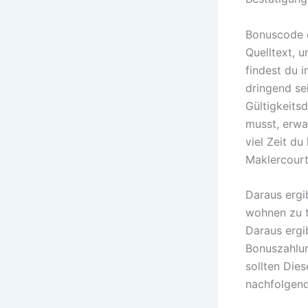
Bonuscode e
Quelltext, 
findest du i
dringend se
Gültigkeitsd
musst, erwa
viel Zeit du
Maklercourta
Daraus ergi
wohnen zu t
Daraus ergib
Bonuszahlun
sollten Die
nachfolgen