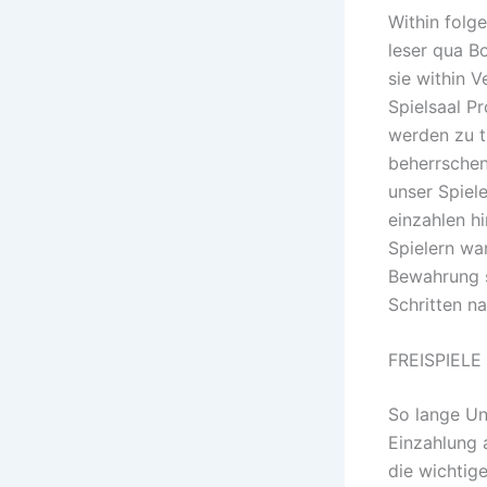
Within folg
leser qua B
sie within 
Spielsaal P
werden zu t
beherrschen
unser Spiel
einzahlen h
Spielern wa
Bewahrung s
Schritten na
FREISPIELE 
So lange Unk
Einzahlung 
die wichtige