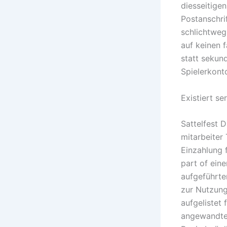
diesseitige
Postanschri
schlichtweg
auf keinen f
statt sekun
Spielerkont
Existiert s
Sattelfest Di
mitarbeiter
Einzahlung 
part of ein
aufgeführte
zur Nutzung
aufgelistet
angewandten