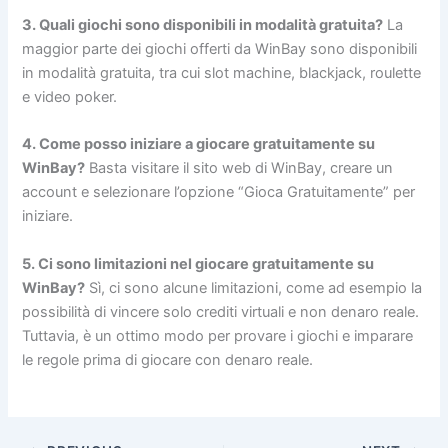
3. Quali giochi sono disponibili in modalità gratuita?
La
maggior parte dei giochi offerti da WinBay sono disponibili
in modalità gratuita, tra cui slot machine, blackjack, roulette
e video poker.
4. Come posso iniziare a giocare gratuitamente su
WinBay?
Basta visitare il sito web di WinBay, creare un
account e selezionare l’opzione “Gioca Gratuitamente” per
iniziare.
5. Ci sono limitazioni nel giocare gratuitamente su
WinBay?
Sì, ci sono alcune limitazioni, come ad esempio la
possibilità di vincere solo crediti virtuali e non denaro reale.
Tuttavia, è un ottimo modo per provare i giochi e imparare
le regole prima di giocare con denaro reale.