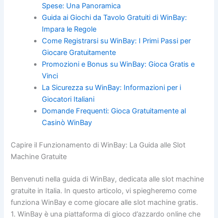
Spese: Una Panoramica
Guida ai Giochi da Tavolo Gratuiti di WinBay:
Impara le Regole
Come Registrarsi su WinBay: I Primi Passi per
Giocare Gratuitamente
Promozioni e Bonus su WinBay: Gioca Gratis e
Vinci
La Sicurezza su WinBay: Informazioni per i
Giocatori Italiani
Domande Frequenti: Gioca Gratuitamente al
Casinò WinBay
Capire il Funzionamento di WinBay: La Guida alle Slot
Machine Gratuite
Benvenuti nella guida di WinBay, dedicata alle slot machine
gratuite in Italia. In questo articolo, vi spiegheremo come
funziona WinBay e come giocare alle slot machine gratis.
1. WinBay è una piattaforma di gioco d’azzardo online che