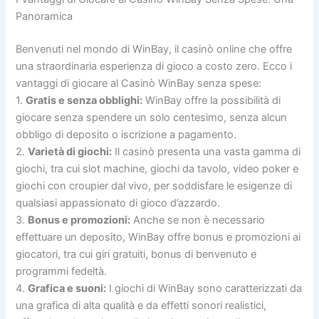
Panoramica
Benvenuti nel mondo di WinBay, il casinò online che offre
una straordinaria esperienza di gioco a costo zero. Ecco i
vantaggi di giocare al Casinò WinBay senza spese:
1.
Gratis e senza obblighi:
WinBay offre la possibilità di
giocare senza spendere un solo centesimo, senza alcun
obbligo di deposito o iscrizione a pagamento.
2.
Varietà di giochi:
Il casinò presenta una vasta gamma di
giochi, tra cui slot machine, giochi da tavolo, video poker e
giochi con croupier dal vivo, per soddisfare le esigenze di
qualsiasi appassionato di gioco d’azzardo.
3.
Bonus e promozioni:
Anche se non è necessario
effettuare un deposito, WinBay offre bonus e promozioni ai
giocatori, tra cui giri gratuiti, bonus di benvenuto e
programmi fedeltà.
4.
Grafica e suoni:
I giochi di WinBay sono caratterizzati da
una grafica di alta qualità e da effetti sonori realistici,