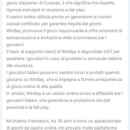
gioco d’azzardo di Curacao, il che significa che rispetta
rigorosi standard di sicurezza e fair play.
Il casinò online utilizza anche un generatore di numeri
casuali certificato per garantire l’equità dei giochi.
WinBay promuove il gioco responsabile e offre strumenti di
autoesclusione e limitazione delle scommesse per i
giocatori.
Il team di supporto clienti di WinBay è disponibile 24/7 per
assistere i giocatori in caso di problemi o domande relative
alla sicurezza.
I giocatori italiani possono sentirsi sicuri e protetti quando
giocano su WinBay, che si impegna a fornire un’esperienza
di gioco online di alta qualità.
In sintesi, WinBay è un casinò online sicuro e affidabile per i
giocatori italiani, che garantisce la protezione dei dati
personali e la fair play.
Mi chiamo Francesco, ho 35 anni e sono un appassionato
di giochi da casinò online. Ho provato molte piattaforme