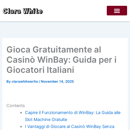
Skip
Clara White
to
content
Gioca Gratuitamente al
Casinò WinBay: Guida per i
Giocatori Italiani
By
clarawhitewrite
/
November 14, 2025
Contents
Capire il Funzionamento di WinBay: La Guida alle
Slot Machine Gratuite
I Vantaggi di Giocare al Casinò WinBay Senza