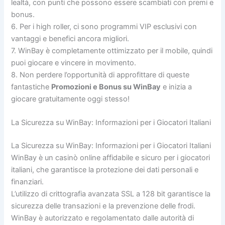
lealtà, con punti che possono essere scambiati con premi e
bonus.
6. Per i high roller, ci sono programmi VIP esclusivi con
vantaggi e benefici ancora migliori.
7. WinBay è completamente ottimizzato per il mobile, quindi
puoi giocare e vincere in movimento.
8. Non perdere l’opportunità di approfittare di queste
fantastiche
Promozioni e Bonus su WinBay
e inizia a
giocare gratuitamente oggi stesso!
La Sicurezza su WinBay: Informazioni per i Giocatori Italiani
La Sicurezza su WinBay: Informazioni per i Giocatori Italiani
WinBay è un casinò online affidabile e sicuro per i giocatori
italiani, che garantisce la protezione dei dati personali e
finanziari.
L’utilizzo di crittografia avanzata SSL a 128 bit garantisce la
sicurezza delle transazioni e la prevenzione delle frodi.
WinBay è autorizzato e regolamentato dalle autorità di