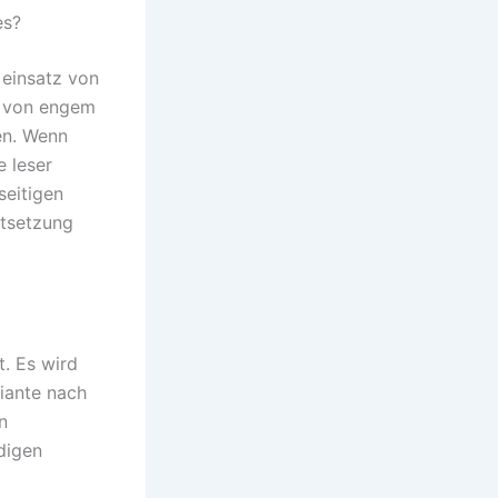
es?
 einsatz von
tz von engem
en. Wenn
e leser
seitigen
stsetzung
t. Es wird
iante nach
n
digen