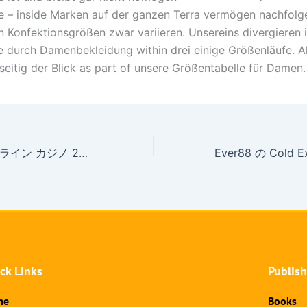
e – inside Marken auf der ganzen Terra vermögen nachfol
 Konfektionsgrößen zwar variieren. Unsereins divergieren i
 durch Damenbekleidung within drei einige Größenläufe. A
seitig der Blick as part of unsere Größentabelle für Damen.
英国の最高のオンライン カジノ 2025 より優れたローカル カジノ サイト
ck Links
Publis
me
Books