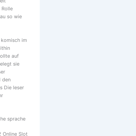
eit
 Rolle
nau so wie
s komisch im
ithin
llte auf
elegt sie
ser
d den
s Die leser
hr
che sprache