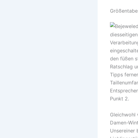
Größentabel
diesseitige
Verarbeitun
eingeschalte
den füßen s
Ratschlag u
Tipps ferne
Taillenumfa
Entsprechen
Punkt 2.
Gleichwohl 
Damen-Winte
Unsereiner 