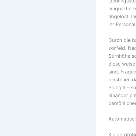
Lieblingsst
einquartiere
abgelöst. I
ihr Personal
Durch die b
vorfeld. Na
Stirnhöhe s
diese weise
sind. Frage
beistehen d
Spiegel – so
einander en
persönliche
Automatisch
Kleidergröß