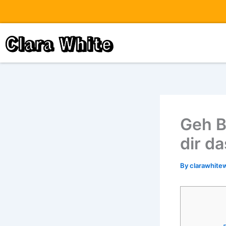
Skip
to
content
Clara White
Geh B
dir d
By
clarawhite