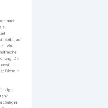
och nach
ale
eit
d bleibt, auf
ell via
ilfreiche
echung. Der
passt.
st Diese in
ünstige
iten?
uscheliges