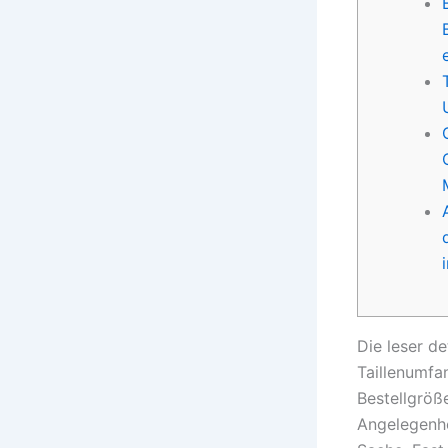
Die leser d
Taillenumfa
Bestellgröß
Angelegenhe