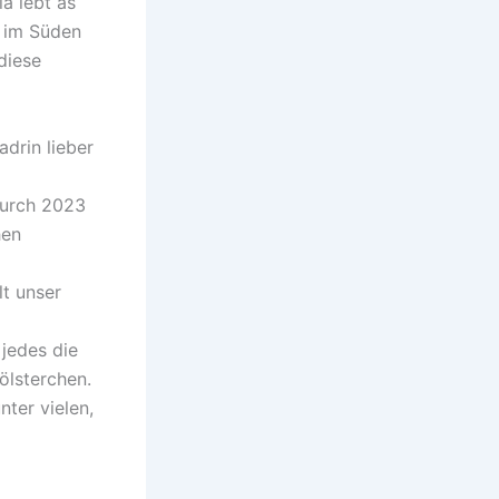
a lebt as
e im Süden
diese
adrin lieber
durch 2023
hen
lt unser
 jedes die
Pölsterchen.
nter vielen,