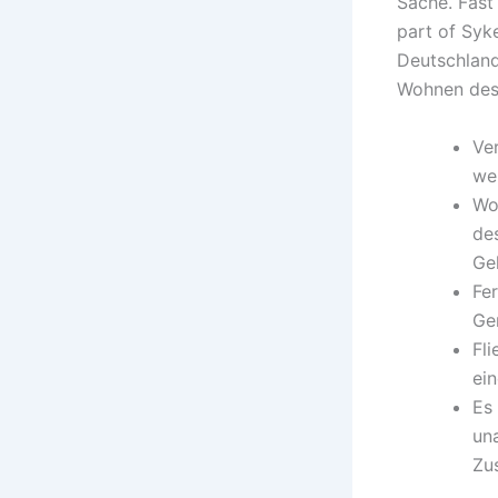
Sache. Fast
part of Syk
Deutschlan
Wohnen des
Ver
we
Wo
de
Ge
Fer
Ger
Fli
ein
Es 
un
Zu