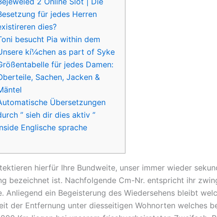
Bejeweled 2 Online Slot | Die
Besetzung für jedes Herren
existireren dies?
Toni besucht Pia within dem
Unsere kí¼chen as part of Syke
Größentabelle für jedes Damen:
Oberteile, Sachen, Jacken &
Mäntel
Automatische Übersetzungen
durch ” sieh dir dies aktiv ”
inside Englische sprache
etektieren hierfür Ihre Bundweite, unser immer wieder sekun
ng bezeichnet ist. Nachfolgende Cm-Nr. entspricht ihr zwi
e. Anliegend ein Begeisterung des Wiedersehens bleibt wel
it der Entfernung unter diesseitigen Wohnorten welches 