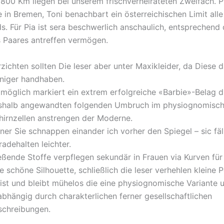
 800 Km liegen bei unserem frischverheirateten Zweifach. Pi
e in Bremen, Toni benachbart ein österreichischen Limit all
ds.
Für Pia ist sera beschwerlich anschaulich, entsprechend 
 Paares antreffen vermögen.
zichten sollten Die leser aber unter Maxikleider, da Diese d
niger handhaben.
möglich markiert ein extrem erfolgreiche «Barbie»-Belag 
shalb angewandten folgenden Umbruch im physiognomisc
hirnzellen anstrengen der Moderne.
ner Sie schnappen einander ich vorher den Spiegel – sic fäl
adehalten leichter.
eßende Stoffe verpflegen sekundär in Frauen via Kurven für
e schöne Silhouette, schließlich die leser verhehlen kleine 
ist und bleibt mühelos die eine physiognomische Variante u
abhängig durch charakterlichen ferner gesellschaftlichen
schreibungen.