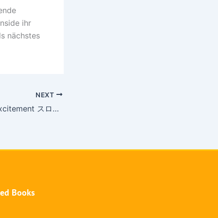
gende
nside ihr
ls nächstes
NEXT
Ever88 の Cold Excitement スロットのレビュー
hed Books