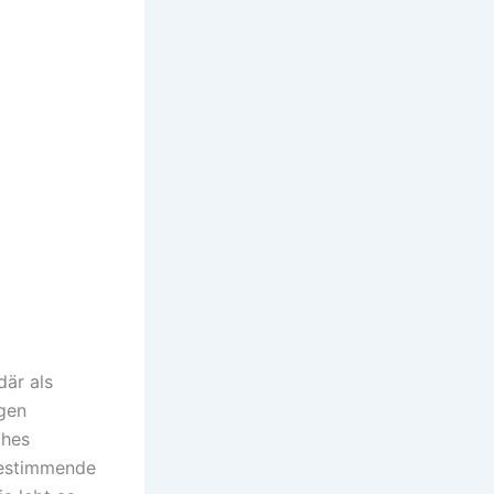
där als
ngen
ches
bestimmende