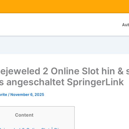
Au
ejeweled 2 Online Slot hin & 
as angeschaltet SpringerLink
write
/
November 6, 2025
Content