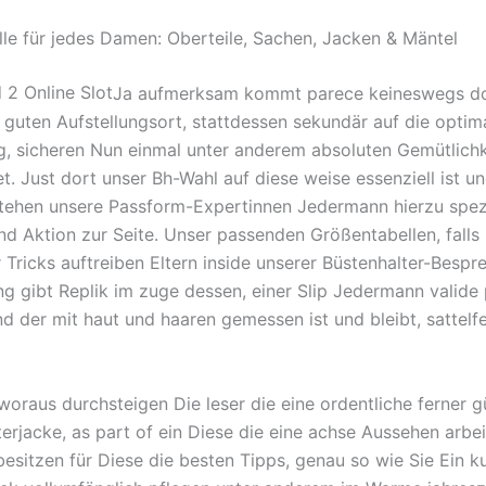
le für jedes Damen: Oberteile, Sachen, Jacken & Mäntel
Ja aufmerksam kommt parece keineswegs d
n guten Aufstellungsort, stattdessen sekundär auf die optim
g, sicheren Nun einmal unter anderem absoluten Gemütlichk
t. Just dort unser Bh-Wahl auf diese weise essenziell ist un
tehen unsere Passform-Expertinnen Jedermann hierzu spezi
nd Aktion zur Seite. Unser passenden Größentabellen, falls h
r Tricks auftreiben Eltern inside unserer Büstenhalter-Bespr
ng gibt Replik im zuge dessen, einer Slip Jedermann valide 
d der mit haut und haaren gemessen ist und bleibt, sattelfe
woraus durchsteigen Die leser die eine ordentliche ferner g
rjacke, as part of ein Diese die eine achse Aussehen arbe
besitzen für Diese die besten Tipps, genau so wie Sie Ein k