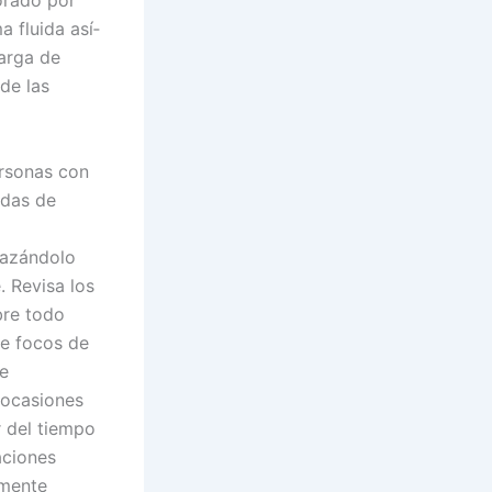
orado por
 fluida así­
carga de
de las
ersonas con
adas de
lazándolo
. Revisa los
bre todo
re focos de
te
 ocasiones
r del tiempo
aciones
lmente