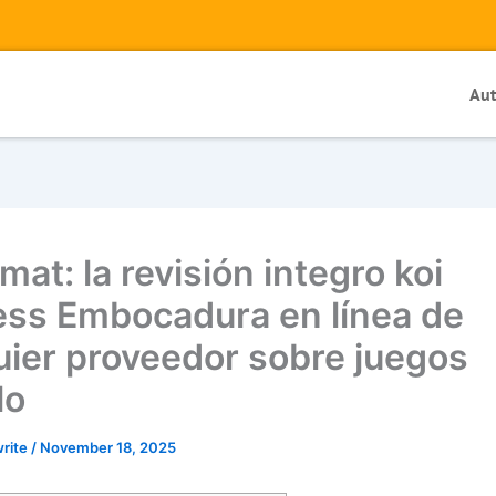
Au
at: la revisión integro koi
ess Embocadura en línea de
uier proveedor sobre juegos
lo
write
/
November 18, 2025