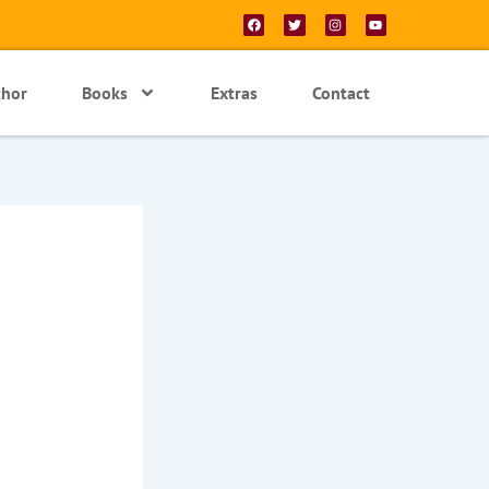
F
T
I
Y
a
w
n
o
c
i
s
u
e
t
t
t
b
t
a
u
o
e
g
b
thor
Books
Extras
Contact
o
r
r
e
k
a
m