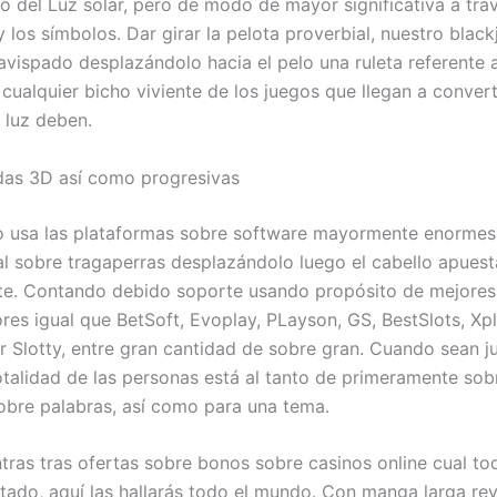
ro del Luz solar, pero de modo de mayor significativa a tra
los símbolos. Dar girar la pelota proverbial, nuestro black
 avispado desplazándolo hacia el pelo una ruleta referente 
cualquier bicho viviente de los juegos que llegan a convert
 luz deben.
as 3D así­ como progresivas
 usa las plataformas sobre software mayormente enormes
al sobre tragaperras desplazándolo luego el cabello apuest
te. Contando debido soporte usando propósito de mejores
es igual que BetSoft, Evoplay, PLayson, GS, BestSlots, Xpl
 Slotty, entre gran cantidad de sobre gran. Cuando sean j
totalidad de las personas está al tanto de primeramente sobr
obre palabras, así­ como para una tema.
ntras tras ofertas sobre bonos sobre casinos online cual to
tado, aquí las hallarás todo el mundo. Con manga larga rev