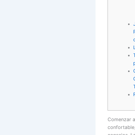
Comenzar a 
confortable,