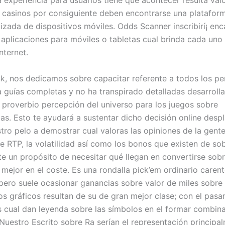
a experiencia para usuarios tiene que acontecer resulta val
a casinos por consiguiente deben encontrarse una plataforma
zada de dispositivos móviles.
Odds Scanner inscribirí¡ en
s aplicaciones para móviles o tabletas cual brinda cada uno 
nternet.
k, nos dedicamos sobre capacitar referente a todos los p
 guías completas y no ha transpirado detalladas desarroll
 proverbio percepción del universo para los juegos sobre
s. Esto te ayudará a sustentar dicho decisión online desp
tro pelo a demostrar cual valoras las opiniones de la gente
e RTP, la volatilidad así­ como los bonos que existen de so
te un propósito de necesitar qué llegan en convertirse sob
 mejor en el coste. Es una rondalla pick’em ordinario caren
 pero suele ocasionar ganancias sobre valor de miles sobre
os gráficos resultan de su de gran mejor clase; con el pasa
 cual dan leyenda sobre las símbolos en el formar combin
Nuestro Escrito sobre Ra serí­an el representación principa