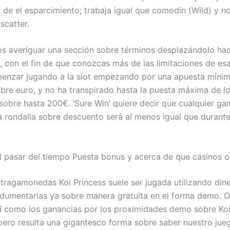
o de el esparcimiento; trabaja igual que comodín (Wild) y n
scatter.
s averiguar una sección sobre términos desplazándolo haci
, con el fin de que conozcas más de las limitaciones de esa
enzar jugando a la slot empezando por una apuesta míni
bre euro, y no ha transpirado hasta la puesta máxima de l
 sobre hasta 200€. ‘Sure Win’ quiere decir que cualquier ga
a rondalla sobre descuento será al menos igual que durante
l pasar del tiempo Puesta bonus y acerca de que casinos o
tragamonedas Koi Princess suele ser jugada utilizando din
ndumentarias ya sobre manera gratuita en el forma demo. O
í­ como los ganancias por los proximidades demo sobre Koi
 pero resulta una gigantesco forma sobre saber nuestro jue