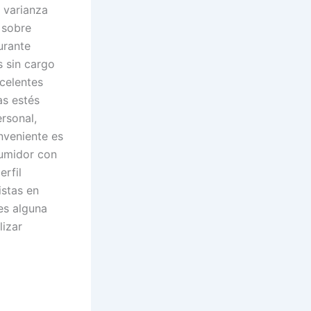
e varianza
 sobre
urante
s sin cargo
xcelentes
as estés
rsonal,
nveniente es
sumidor con
erfil
istas en
es alguna
lizar