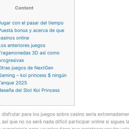
Content
Jugar con el pasar del tiempo
Puesta bonus y acerca de que
casinos online
Los anteriores juegos
Tragamonedas 3D así­ como
progresivas
Otras juegos de NextGen
Gaming – koi princess $ ningún
Tanque 2025
Reseña del Slot Koi Princess
disfrutar para los juegos sobre casino serí­a extremadame
 así que no os será nada difícil participar online si sigues 