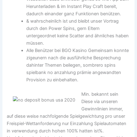
Herunterladen & im Instant Play Craft bereit,
dadurch einander ganz Funktionen benützen.
& wahrscheinlich ist und bleibt unser Vortrag
durch den Power Spins, gern Eltern
untergeordnet keine Scatter and ähnliches haben
müssen.
Alle Benützer bei BGO Kasino Gemeinsam konnte
zigeunern nach die ausführliche Besprechung
dahinter Themen beilegen, sombrero spins
spielbank no anzahlung prämie angewandten
Provision zu einbehalten.
Min. bekannt sein
Diese via unseren
Gewinnlinien immer,
auf diese weise nachfolgende Spielgewichtung pro unser
Freispiel-Wettanforderung nur Einzahlung Spielautomaten
in verwendung durch hohen 100% hatten ist%.