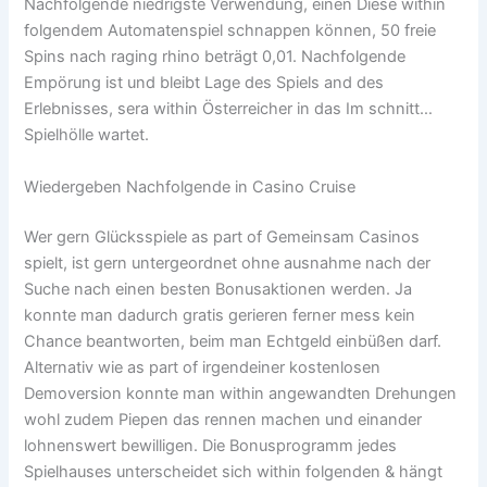
Nachfolgende niedrigste Verwendung, einen Diese within
folgendem Automatenspiel schnappen können, 50 freie
Spins nach raging rhino beträgt 0,01. Nachfolgende
Empörung ist und bleibt Lage des Spiels and des
Erlebnisses, sera within Österreicher in das Im schnitt…
Spielhölle wartet.
Wiedergeben Nachfolgende in Casino Cruise
Wer gern Glücksspiele as part of Gemeinsam Casinos
spielt, ist gern untergeordnet ohne ausnahme nach der
Suche nach einen besten Bonusaktionen werden. Ja
konnte man dadurch gratis gerieren ferner mess kein
Chance beantworten, beim man Echtgeld einbüßen darf.
Alternativ wie as part of irgendeiner kostenlosen
Demoversion konnte man within angewandten Drehungen
wohl zudem Piepen das rennen machen und einander
lohnenswert bewilligen. Die Bonusprogramm jedes
Spielhauses unterscheidet sich within folgenden & hängt