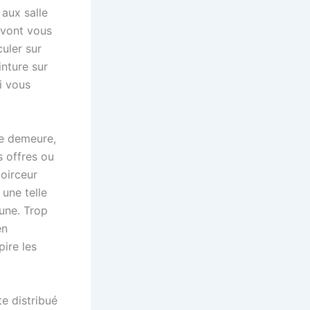
 aux salle
 vont vous
uler sur
nture sur
i vous
ne demeure,
s offres ou
Noirceur
 une telle
 une. Trop
en
ire les
e distribué