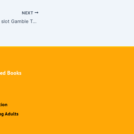
NEXT
Aztec Idols Video slot Gamble Totally free Play’n Go surfing Ports
hed Books
tion
ng Adults