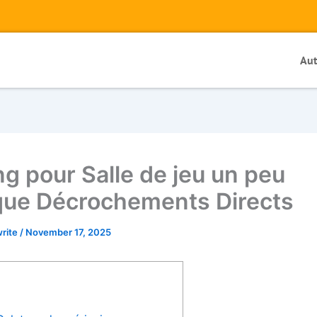
Au
g pour Salle de jeu un peu
que Décrochements Directs
write
/
November 17, 2025