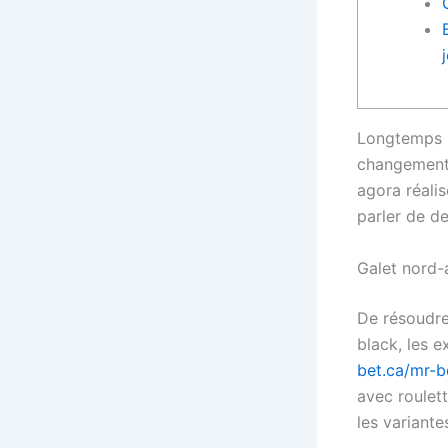
Longtemps , 
changement 
agora réali
parler de de
Galet nord-
De résoudre
black, les e
bet.ca/mr-b
avec roulet
les variante