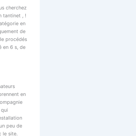
ous cherchez
tantinet , !
catégorie en
iquement de
 le procédés
é en 6 s, de
nateurs
prennent en
compagnie
 qui
stallation
 un peu de
le site.