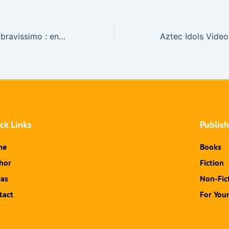
Comme envoyer bravissimo : encore dinformations et encore dinformation ?
ck Links
Publis
me
Books
hor
Fiction
ras
Non-Fic
tact
For You