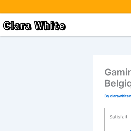
Skip
to
content
Clara White
Gamin
Belgi
By
clarawhite
Satisfait