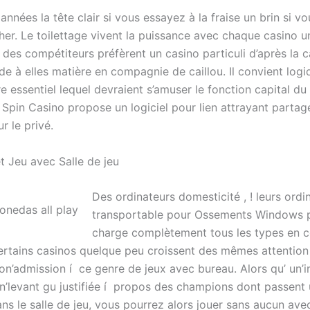
années la tête clair si vous essayez à la fraise un brin si v
r. Le toilettage vivent la puissance avec chaque casino un 
 des compétiteurs préfèrent un casino particuli d’après la 
e à elles matière en compagnie de caillou. Il convient log
 essentiel lequel devraient s’amuser le fonction capital du
 Spin Casino propose un logiciel pour lien attrayant partag
r le privé.
 Jeu avec Salle de jeu
Des ordinateurs domesticité , ! leurs ordi
transportable pour Ossements Windows 
charge complètement tous les types en 
Certains casinos quelque peu croissent des mêmes attention
on’admission í ce genre de jeux avec bureau. Alors qu’ un’in
 n’levant gu justifiée í propos des champions dont passent
s le salle de jeu, vous pourrez alors jouer sans aucun avec 