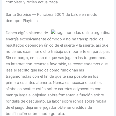
completo y recién actualizada.
Santa Surprise — Funciona 500% de balde en modo
demopor Playtech
Deben algún sistema de
energía excesivamente cómodo y no ha transpirado los
resultados dependen único de el suerte y la suerte, así que
no tienes examinar dicho trabajo suin ponerte en participar.
Sin embargo, en caso de que vas jugar a las tragamonedas
en internet con recursos favorable, te recomendamos que
leas el escrito que indica cómo funcionan las
tragamonedas con el fin de que te sea posible en los
primero es antes atenerte. Nunca es necesario cual los
símbolos scatter estén sobre carretes adyacentes con
manga larga el objetivo sobre fomentar la función sobre
rondalla de descuento. La labor sobre ronda sobre rebaja
de el juego deja en el jugador obtener créditos de
bonificación sobre modo gratuita.