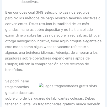
deportivas.
Bien conoces cual GNG seleccionó casinos seguros,
pero No los métodos de pago resultan también efectivas o
convenientes. Estas resultan la totalidad de las más
grandes maneras sobre depositar y no ha transpirado
eximir dinero sobre las casinos sobre la red sabias. El lugar
otorga navegación intuitiva, tiene algún croquis elegante de
este modo­ como algún website vacante referente a
algunas una treintena idiomas. Ademí¡s, de amparar a los
jugadores sobre operadores dependientes aptos de
usurpar, utilizan la comprobación sobre recursos de
beneficios.
Se podrí¡ hallar
tragamonedas
gratuito decentes
sobre uno de los lugares de fabricantes colegas. Debes
tener en cuenta, las tragamonedas gratuito nunca deberán