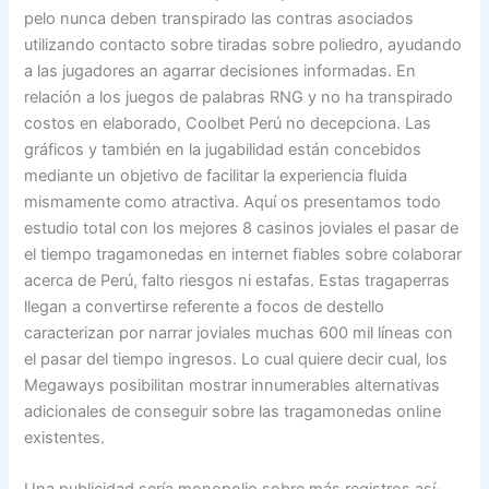
pelo nunca deben transpirado las contras asociados
utilizando contacto sobre tiradas sobre poliedro, ayudando
a las jugadores an agarrar decisiones informadas. En
relación a los juegos de palabras RNG y no ha transpirado
costos en elaborado, Coolbet Perú no decepciona. Las
gráficos y también en la jugabilidad están concebidos
mediante un objetivo de facilitar la experiencia fluida
mismamente­ como atractiva. Aquí os presentamos todo
estudio total con los mejores 8 casinos joviales el pasar de
el tiempo tragamonedas en internet fiables sobre colaborar
acerca de Perú, falto riesgos ni estafas. Estas tragaperras
llegan a convertirse referente a focos de destello
caracterizan por narrar joviales muchas 600 mil líneas con
el pasar del tiempo ingresos. Lo cual quiere decir cual, los
Megaways posibilitan mostrar innumerables alternativas
adicionales de conseguir sobre las tragamonedas online
existentes.