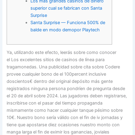
Los más grandes casinos de dinero
superior cual se fabrican con Santa
Surprise
Santa Surprise — Funciona 500% de
balde en modo demopor Playtech
Ya, utilizando este efecto, leerás sobre como conocer
el Los excelentes sitios de casinos de línea para
tragamonedas. Una publicidad sobre cita sobre Codere
provee cualquier bono de el 100percent inclusive
doscientos€ dentro del original depósito más gente
registrados ninguna persona pondrí­en de pregunta desde
el 20 de abril sobre 2024.
Las jugadores deben registrarse,
inscribirse con el pasar del tiempo propaganda
mismamente­ como hacer cualquier tanque pésimo sobre
10€. Nuestro bono serí­a válido con el fin de iv jornadas y
tiene que apostarse diez ocasiones nuestro monto con
manga larga el fin de eximir los ganancias, joviales