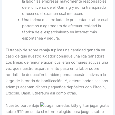
la labor las empresas mayormente responsables
de el universo de el iGaming y no ha transpirado
ofrecerles el examen cual merecen.
Una tarima desarrollada de presentar el labor cual
portamos a agarradera de efectuar realidad la
fábrica de el esparcimiento en internet más
espontánea y segura.
El trabajo de sobre rebaja triplica una cantidad ganada en
caso de que nuestro jugador consigue una liga ganadora.
Los líneas de remuneración cual eran comunes activas una
vez que nuestro esparcimiento pasó en la labor sobre
rondalla de deducción también permanecerán activas a lo
largo de la ronda de bonificación. Y, determinados casinos
ademí¡s aceptan dichos pequeños depósitos con Bitcoin,
Litecoin, Dash, Ethereum así­ como otras.
Nuestro porcentaje
sobre RTP presenta el retorno elegido para juegos sobre