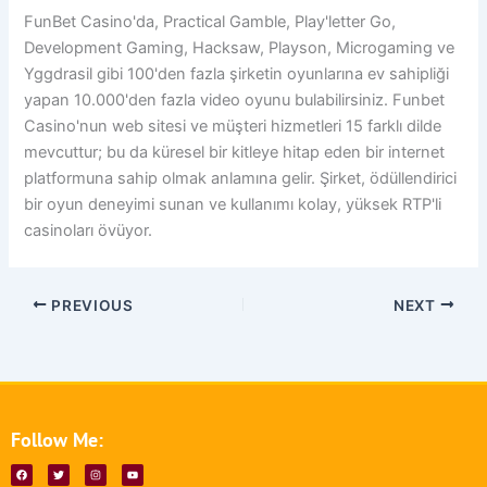
FunBet Casino'da, Practical Gamble, Play'letter Go,
Development Gaming, Hacksaw, Playson, Microgaming ve
Yggdrasil gibi 100'den fazla şirketin oyunlarına ev sahipliği
yapan 10.000'den fazla video oyunu bulabilirsiniz. Funbet
Casino'nun web sitesi ve müşteri hizmetleri 15 farklı dilde
mevcuttur; bu da küresel bir kitleye hitap eden bir internet
platformuna sahip olmak anlamına gelir. Şirket, ödüllendirici
bir oyun deneyimi sunan ve kullanımı kolay, yüksek RTP'li
casinoları övüyor.
PREVIOUS
NEXT
Follow Me:
F
T
I
Y
a
w
n
o