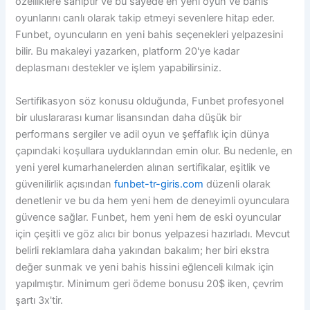
özelliklere sahiptir ve bu sayede en yeni oyun ve bahis
oyunlarını canlı olarak takip etmeyi sevenlere hitap eder.
Funbet, oyuncuların en yeni bahis seçenekleri yelpazesini
bilir. Bu makaleyi yazarken, platform 20'ye kadar
deplasmanı destekler ve işlem yapabilirsiniz.
Sertifikasyon söz konusu olduğunda, Funbet profesyonel
bir uluslararası kumar lisansından daha düşük bir
performans sergiler ve adil oyun ve şeffaflık için dünya
çapındaki koşullara uyduklarından emin olur. Bu nedenle, en
yeni yerel kumarhanelerden alınan sertifikalar, eşitlik ve
güvenilirlik açısından
funbet-tr-giris.com
düzenli olarak
denetlenir ve bu da hem yeni hem de deneyimli oyunculara
güvence sağlar. Funbet, hem yeni hem de eski oyuncular
için çeşitli ve göz alıcı bir bonus yelpazesi hazırladı. Mevcut
belirli reklamlara daha yakından bakalım; her biri ekstra
değer sunmak ve yeni bahis hissini eğlenceli kılmak için
yapılmıştır. Minimum geri ödeme bonusu 20$ iken, çevrim
şartı 3x'tir.