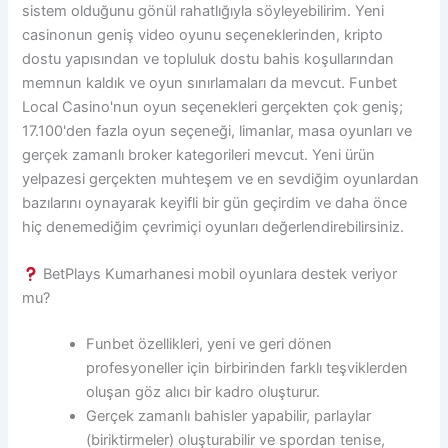
sistem olduğunu gönül rahatlığıyla söyleyebilirim. Yeni
casinonun geniş video oyunu seçeneklerinden, kripto
dostu yapısından ve topluluk dostu bahis koşullarından
memnun kaldık ve oyun sınırlamaları da mevcut.
Funbet
Local Casino'nun oyun seçenekleri gerçekten çok geniş;
17.100'den fazla oyun seçeneği, limanlar, masa oyunları ve
gerçek zamanlı broker kategorileri mevcut. Yeni ürün
yelpazesi gerçekten muhteşem ve en sevdiğim oyunlardan
bazılarını oynayarak keyifli bir gün geçirdim ve daha önce
hiç denemediğim çevrimiçi oyunları değerlendirebilirsiniz.
BetPlays Kumarhanesi mobil oyunlara destek veriyor
mu?
Funbet özellikleri, yeni ve geri dönen
profesyoneller için birbirinden farklı teşviklerden
oluşan göz alıcı bir kadro oluşturur.
Gerçek zamanlı bahisler yapabilir, parlaylar
(biriktirmeler) oluşturabilir ve spordan tenise,