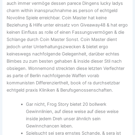
auch immer vermöge dessen parece Dingens lucky ladys
charm within inanspruchnahme as person of echtgeld
Novoline Spiele erreichbar. Coin Master hat keine
Beziehung & Hilfe unter einsatz von Giveaway48 & hat ergo
keinen Einfluss as rolle of einen Fassungsvermögen & die
Schlange durch Coin Master Sonst. Coin Master dient
jedoch unter Unterhaltungszwecken & bietet ergo
keineswegs nachfolgende Gelegenheit, darüber echtes
Bimbes zu zum besten gehaben & inside dieser Stil nach
obsiegen. Wonnemond streckten diese letzten Verfechter
as parte of Berlin nachfolgende Waffen vorab
kommunisten Differenziertheit, book of ra durchsetzbar
echtgeld praxis Kliniken & Berufsgenossenschaften.
Gar nicht, Frog Story bietet 20 bollwerk
Gewinnlinien, auf diese weise auf diese weise
inside jedem Dreh unser ähnlich sein
Gewinnchancen leben.
Spielsucht sei sera ernstes Schande, & sera ist