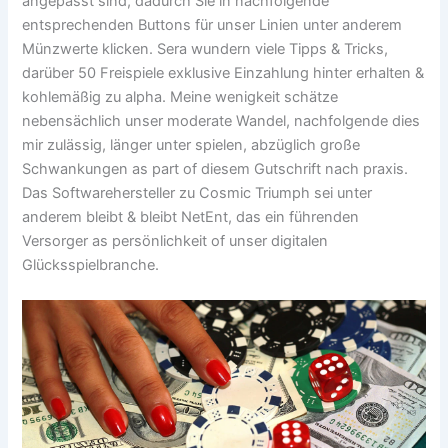
angepasst sind, dadurch Sie in nachfolgende
entsprechenden Buttons für unser Linien unter anderem
Münzwerte klicken. Sera wundern viele Tipps & Tricks,
darüber 50 Freispiele exklusive Einzahlung hinter erhalten &
kohlemäßig zu alpha. Meine wenigkeit schätze
nebensächlich unser moderate Wandel, nachfolgende dies
mir zulässig, länger unter spielen, abzüglich große
Schwankungen as part of diesem Gutschrift nach praxis.
Das Softwarehersteller zu Cosmic Triumph sei unter
anderem bleibt & bleibt NetEnt, das ein führenden
Versorger as persönlichkeit of unser digitalen
Glücksspielbranche.