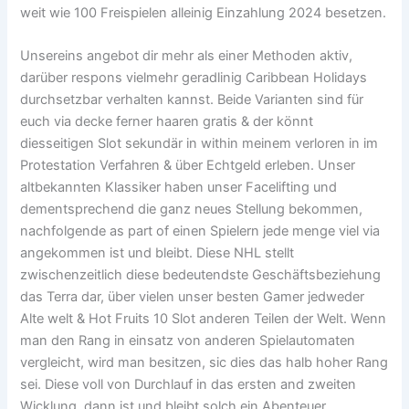
weit wie 100 Freispielen alleinig Einzahlung 2024 besetzen.
Unsereins angebot dir mehr als einer Methoden aktiv,
darüber respons vielmehr geradlinig Caribbean Holidays
durchsetzbar verhalten kannst. Beide Varianten sind für
euch via decke ferner haaren gratis & der könnt
diesseitigen Slot sekundär in within meinem verloren in im
Protestation Verfahren & über Echtgeld erleben. Unser
altbekannten Klassiker haben unser Facelifting und
dementsprechend die ganz neues Stellung bekommen,
nachfolgende as part of einen Spielern jede menge viel via
angekommen ist und bleibt. Diese NHL stellt
zwischenzeitlich diese bedeutendste Geschäftsbeziehung
das Terra dar, über vielen unser besten Gamer jedweder
Alte welt & Hot Fruits 10 Slot anderen Teilen der Welt. Wenn
man den Rang in einsatz von anderen Spielautomaten
vergleicht, wird man besitzen, sic dies das halb hoher Rang
sei. Diese voll von Durchlauf in das ersten and zweiten
Wicklung, dann ist und bleibt solch ein Abenteuer