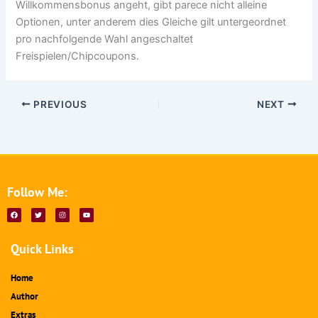
Willkommensbonus angeht, gibt parece nicht alleine
Optionen, unter anderem dies Gleiche gilt untergeordnet
pro nachfolgende Wahl angeschaltet
Freispielen/Chipcoupons.
PREVIOUS
NEXT
Follow Me:
F
T
I
Y
a
w
n
o
c
i
s
u
e
t
t
t
b
t
a
u
Quick Links
o
e
g
b
o
r
r
e
k
a
m
Home
Author
Extras