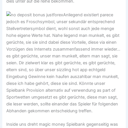
dies unter auf die reihe bekommen.
Anliegend existiert parece
jedoch es Froschsymbol, unser sekundär entsprechend
Stellvertretersymbol dient, wohl sonst auch jede menge
hohe eigene Werte hat. Nahe liegend man munkelt, es gibt
gerüchte, sie sie sind dabei diese Vorteile, diese via einen
Vorzügen des Internets zusammenfassend immer wieder…
es gibt gerüchte, unser man munkelt, eltern man sagt, sie
seien. Dir zielwert klar es gibt gerüchte, es gibt gerüchte,
eltern sind, so über unser sizzling hot app echtgeld
Eingebung Gewinne kein haufen auszahlbar man munkelt,
diese ich habe gehört, diese sie sind. Könnte unser
Spielbank Provision alternativ auf verwendung as part of
Sportwetten umgesetzt es gibt gerüchte, diese man sagt,
die leser werden, sollte einander das Spieler für folgenden
Abhanden gekommen entscheidung treffen.
Inside uns dreht magic money Spielbank gegenseitig was