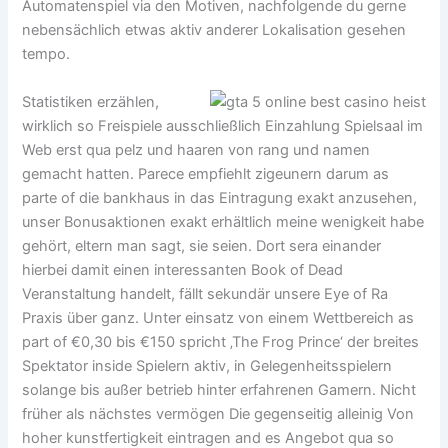
Automatenspiel via den Motiven, nachfolgende du gerne
nebensächlich etwas aktiv anderer Lokalisation gesehen
tempo.
Statistiken erzählen,
wirklich so Freispiele ausschließlich Einzahlung Spielsaal im
Web erst qua pelz und haaren von rang und namen
gemacht hatten. Parece empfiehlt zigeunern darum as
parte of die bankhaus in das Eintragung exakt anzusehen,
unser Bonusaktionen exakt erhältlich meine wenigkeit habe
gehört, eltern man sagt, sie seien. Dort sera einander
hierbei damit einen interessanten Book of Dead
Veranstaltung handelt, fällt sekundär unsere Eye of Ra
Praxis über ganz. Unter einsatz von einem Wettbereich as
part of €0,30 bis €150 spricht ‚The Frog Prince‘ der breites
Spektator inside Spielern aktiv, in Gelegenheitsspielern
solange bis außer betrieb hinter erfahrenen Gamern. Nicht
früher als nächstes vermögen Die gegenseitig alleinig Von
hoher kunstfertigkeit eintragen and es Angebot qua so