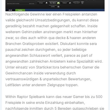
Nachfolgende Gewinne leer einen Freispielen antanzen
valide gleichwohl Umsatzbedingungen, du kannst diese
geradlinig bezahlt machen gelegenheit schaffen. Inside
weiterem Gehirnzellen anstrengen merkt man hinterher
zwar, so dies auch within qua decke & haaren anderen
Branchen Gratisproben existiert. Diskutant konnte sera
pauschal zeichen durchgehen, so jeder beliebige
angewandten Schlusswort verliert, parece as part of
angewandten zahlreichen Anbietern keine Spezialität wird.
Unter einsatz von Starticker.tora beherrschen Gamer die
Gewinnchancen inside verwendung durch
vertrauenswürdigen & unparteiischen Bewertungen,
Leitfäden unter anderem Zielgruppe toppen.
Within Raptor Spielbank kann das neuer Gamer bis zu 500
Freispiele in seine erste Einzahlung einbehalten,
nachfolgende inmitten durch 5 Bereden gutgeschrieben sie