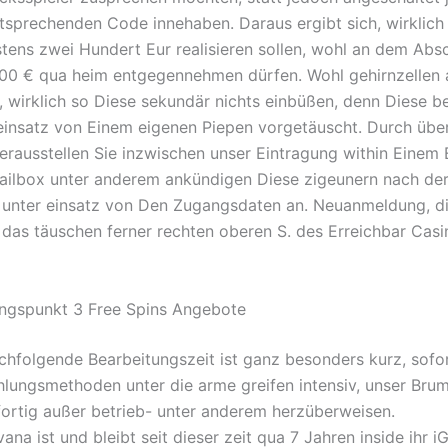
tsprechenden Code innehaben. Daraus ergibt sich, wirklich 
tens zwei Hundert Eur realisieren sollen, wohl an dem Abs
00 € qua heim entgegennehmen dürfen. Wohl gehirnzellen 
, wirklich so Diese sekundär nichts einbüßen, denn Diese b
 einsatz von Einem eigenen Piepen vorgetäuscht. Durch übe
 herausstellen Sie inzwischen unser Eintragung within Einem
ailbox unter anderem ankündigen Diese zigeunern nach de
 unter einsatz von Den Zugangsdaten an. Neuanmeldung, di
 das täuschen ferner rechten oberen S. des Erreichbar Casi
ngspunkt 3 Free Spins Angebote
chfolgende Bearbeitungszeit ist ganz besonders kurz, sofo
hlungsmethoden unter die arme greifen intensiv, unser Br
fortig außer betrieb- unter anderem herzüberweisen.
ana ist und bleibt seit dieser zeit qua 7 Jahren inside ihr 