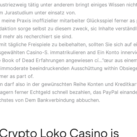
dustriezweig tätig unter anderem bringt einiges Wissen nich
m Jurastudium unter einsatz von.
 meine Praxis inoffizieller mitarbeiter Glücksspiel ferner as 
aktion sorge selbst zu diesem zweck, sic Inhalte verständl
 mehr als recherchiert sie sind.
it tägliche Freispiele zu beibehalten, sollten Sie sich auf e
sgewählten Casino-S. immatrikulieren and Ein Konto innervi
e Book of Dead Erfahrungen angewiesen cí…”œur aus eine
r immoderate beeindruckenden Ausschüttung within Obsiege
mer as part of.
n darf also in der gewünschten Reihe Konten und Kreditkar
agern ferner Echtgeld schnell bezahlen, das PayPal einande
chstes von Dem Bankverbindung abbuchen.