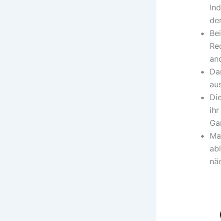
In
de
Bei
Red
and
Dam
au
Di
ih
Ga
Ma
abl
nä