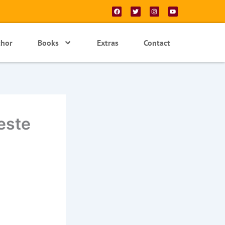
F
T
I
Y
a
w
n
o
c
i
s
u
e
t
t
t
b
t
a
u
o
e
g
b
thor
Books
Extras
Contact
o
r
r
e
k
a
m
este