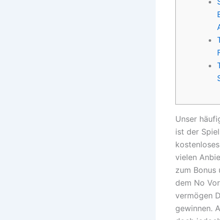
Unser häufi
ist der Spi
kostenloses
vielen Anbie
zum Bonus u
dem No Vorl
vermögen Di
gewinnen. A