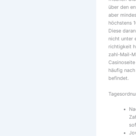
über den en
aber mindes
höchstens 1
Diese daran
nicht unter
richtigkeit
zahl-Mail-M
Casinoseite
häufig nach
befindet.
Tagesordnu
Na
Za
so
Jov