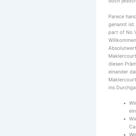
doch jedoc
Parece hand
genannt ist
part of No 
Willkommens
Absolutwert
Maklercourt
diesen Präm
einander da
Maklercourt
ins Durchga
Wir
ei
Wi
Ca
We