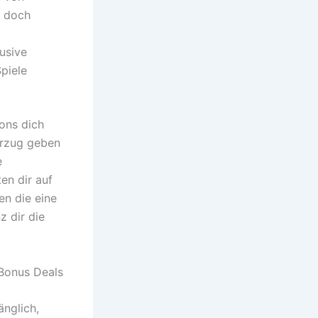
h doch
usive
piele
ons dich
orzug geben
e
en dir auf
en die eine
z dir die
 Bonus Deals
änglich,