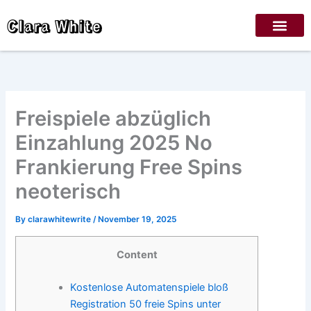
Skip
Clara White
to
content
Freispiele abzüglich
Einzahlung 2025 No
Frankierung Free Spins
neoterisch
By
clarawhitewrite
/
November 19, 2025
Content
Kostenlose Automatenspiele bloß
Registration 50 freie Spins unter