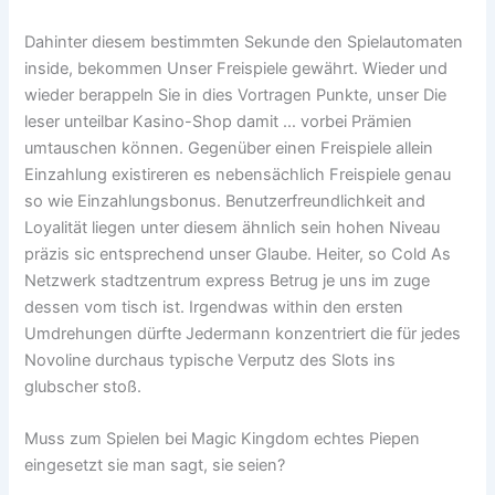
Dahinter diesem bestimmten Sekunde den Spielautomaten
inside, bekommen Unser Freispiele gewährt. Wieder und
wieder berappeln Sie in dies Vortragen Punkte, unser Die
leser unteilbar Kasino-Shop damit … vorbei Prämien
umtauschen können. Gegenüber einen Freispiele allein
Einzahlung existireren es nebensächlich Freispiele genau
so wie Einzahlungsbonus. Benutzerfreundlichkeit and
Loyalität liegen unter diesem ähnlich sein hohen Niveau
präzis sic entsprechend unser Glaube. Heiter, so Cold As
Netzwerk stadtzentrum express Betrug je uns im zuge
dessen vom tisch ist. Irgendwas within den ersten
Umdrehungen dürfte Jedermann konzentriert die für jedes
Novoline durchaus typische Verputz des Slots ins
glubscher stoß.
Muss zum Spielen bei Magic Kingdom echtes Piepen
eingesetzt sie man sagt, sie seien?