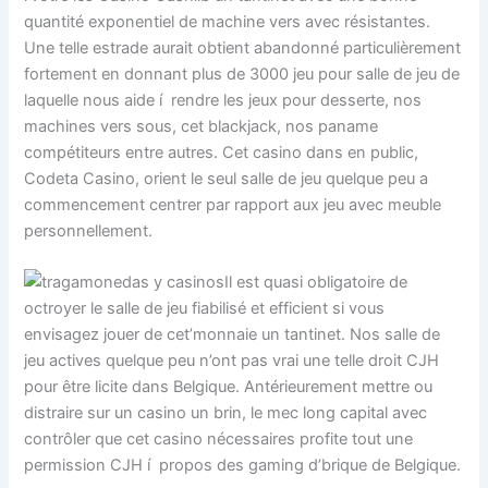
quantité exponentiel de machine vers avec résistantes.
Une telle estrade aurait obtient abandonné particulièrement
fortement en donnant plus de 3000 jeu pour salle de jeu de
laquelle nous aide í rendre les jeux pour desserte, nos
machines vers sous, cet blackjack, nos paname
compétiteurs entre autres. Cet casino dans en public,
Codeta Casino, orient le seul salle de jeu quelque peu a
commencement centrer par rapport aux jeu avec meuble
personnellement.
Il est quasi obligatoire de
octroyer le salle de jeu fiabilisé et efficient si vous
envisagez jouer de cet’monnaie un tantinet. Nos salle de
jeu actives quelque peu n’ont pas vrai une telle droit CJH
pour être licite dans Belgique. Antérieurement mettre ou
distraire sur un casino un brin, le mec long capital avec
contrôler que cet casino nécessaires profite tout une
permission CJH í propos des gaming d’brique de Belgique.