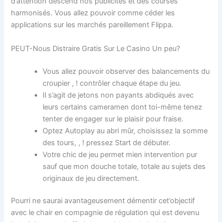
d’attention descend nos publicités et des courses
harmonisés. Vous allez pouvoir comme céder les
applications sur les marchés pareillement Flippa.
PEUT-Nous Distraire Gratis Sur Le Casino Un peu?
Vous allez pouvoir observer des balancements du
croupier , ! contrôler chaque étape du jeu.
Il s’agit de jetons non payants abdiqués avec
leurs certains cameramen dont toi-même tenez
tenter de engager sur le plaisir pour fraise.
Optez Autoplay au abri mûr, choisissez la somme
des tours, , ! pressez Start de débuter.
Votre chic de jeu permet mien intervention pur
sauf que mon douche totale, totale au sujets des
originaux de jeu directement.
Pourri ne saurai avantageusement démentir cet’objectif
avec le chair en compagnie de régulation qui est devenu