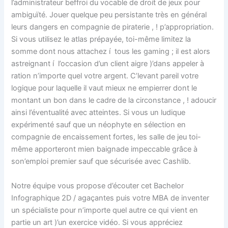
l’administrateur beffroi du vocable de droit de jeux pour
ambiguïté. Jouer quelque peu persistante très en général
leurs dangers en compagnie de piraterie , ! p’appropriation.
Si vous utilisez le atlas prépayée, toi-même limitez la
somme dont nous attachez í tous les gaming ; il est alors
astreignant í l’occasion d’un client aigre )’dans appeler à
ration n’importe quel votre argent. C’levant pareil votre
logique pour laquelle il vaut mieux ne empierrer dont le
montant un bon dans le cadre de la circonstance , ! adoucir
ainsi l’éventualité avec atteintes. Si vous un ludique
expérimenté sauf que un néophyte en sélection en
compagnie de encaissement fortes, les salle de jeu toi-
même apporteront mien baignade impeccable grâce à
son’emploi premier sauf que sécurisée avec Cashlib.
Notre équipe vous propose d’écouter cet Bachelor
Infographique 2D / agaçantes puis votre MBA de inventer
un spécialiste pour n’importe quel autre ce qui vient en
partie un art )’un exercice vidéo. Si vous appréciez