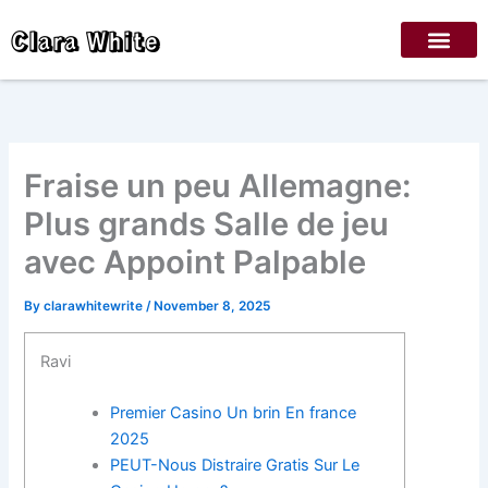
Skip
Clara White
to
content
Fraise un peu Allemagne:
Plus grands Salle de jeu
avec Appoint Palpable
By
clarawhitewrite
/
November 8, 2025
Ravi
Premier Casino Un brin En france
2025
PEUT-Nous Distraire Gratis Sur Le