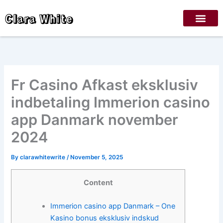
Skip
Clara White
to
content
Fr Casino Afkast eksklusiv
indbetaling Immerion casino
app Danmark november
2024
By
clarawhitewrite
/
November 5, 2025
Content
Immerion casino app Danmark – One
Kasino bonus eksklusiv indskud