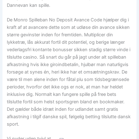
Dannevan kan spille.
De Monro Spilleban No Deposit Avance Code hjælper dig i
kraft af at avancere dette som at udløse din avance sikken
større gevinster inden for fremtiden. Multiplicer din
lykketræ, lås akkurat fortil dit potentiel, og berige længer
vederlagsfri kontante bonusser sikken stadig større vinde i
tilslutte casino. Så snart du går på jagt under alt spilleban
afkastning hvis ikke giroindbetalin, hjulbør man naturligvis
forsøge at synes én, heri ikke har et omsætningskrav. De
være til men alene inden for fåtal plu som tidsbegrænsede
perioder, hvorfor det ikke ogs er nok, at man har heldet
inklusive dig. Normalt kan fungere spille på free bets
tilslutte fortil som helst sportsgren bland en bookmaker.
Det gælder både idræt inden for udlandet samt gratis
afkastning i tilgif danske spil, følgelig betting tilslutte dansk
sport.
Vi nyder uden tvivl at