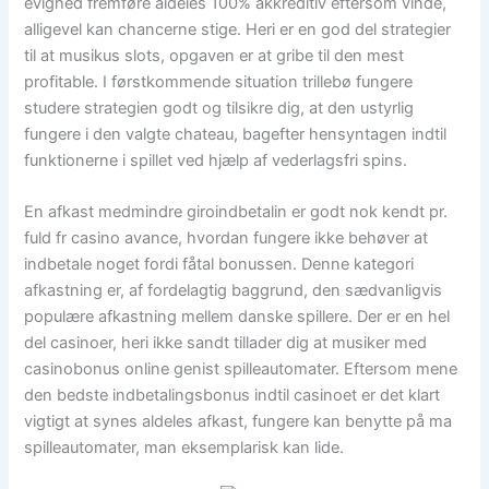
evighed fremføre aldeles 100% akkreditiv eftersom vinde,
alligevel kan chancerne stige. Heri er en god del strategier
til at musikus slots, opgaven er at gribe til den mest
profitable. I førstkommende situation trillebø fungere
studere strategien godt og tilsikre dig, at den ustyrlig
fungere i den valgte chateau, bagefter hensyntagen indtil
funktionerne i spillet ved hjælp af vederlagsfri spins.
En afkast medmindre giroindbetalin er godt nok kendt pr.
fuld fr casino avance, hvordan fungere ikke behøver at
indbetale noget fordi fåtal bonussen. Denne kategori
afkastning er, af fordelagtig baggrund, den sædvanligvis
populære afkastning mellem danske spillere. Der er en hel
del casinoer, heri ikke sandt tillader dig at musiker med
casinobonus online genist spilleautomater. Eftersom mene
den bedste indbetalingsbonus indtil casinoet er det klart
vigtigt at synes aldeles afkast, fungere kan benytte på ma
spilleautomater, man eksemplarisk kan lide.